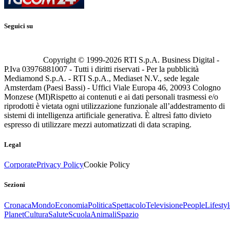
Seguici su
Copyright © 1999-
2026
RTI S.p.A. Business Digital -
P.Iva 03976881007 - Tutti i diritti riservati - Per la pubblicità
Mediamond S.p.A. - RTI S.p.A., Mediaset N.V., sede legale
Amsterdam (Paesi Bassi) - Uffici Viale Europa 46, 20093 Cologno
Monzese (MI)
Rispetto ai contenuti e ai dati personali trasmessi e/o
riprodotti è vietata ogni utilizzazione funzionale all’addestramento di
sistemi di intelligenza artificiale generativa. È altresì fatto divieto
espresso di utilizzare mezzi automatizzati di data scraping.
Legal
Corporate
Privacy Policy
Cookie Policy
Sezioni
Cronaca
Mondo
Economia
Politica
Spettacolo
Televisione
People
Lifestyl
Planet
Cultura
Salute
Scuola
Animali
Spazio