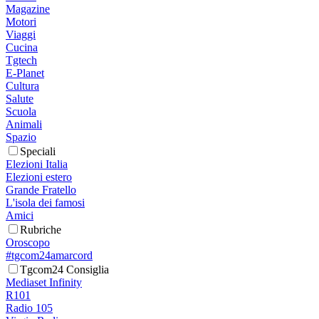
Magazine
Motori
Viaggi
Cucina
Tgtech
E-Planet
Cultura
Salute
Scuola
Animali
Spazio
Speciali
Elezioni Italia
Elezioni estero
Grande Fratello
L'isola dei famosi
Amici
Rubriche
Oroscopo
#tgcom24amarcord
Tgcom24 Consiglia
Mediaset Infinity
R101
Radio 105