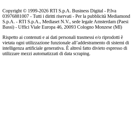
Copyright © 1999-
2026
RTI S.p.A. Business Digital - P.Iva
03976881007 - Tutti i diritti riservati - Per la pubblicità Mediamond
S.p.A. - RTI S.p.A., Mediaset N.V., sede legale Amsterdam (Paesi
Bassi) - Uffici Viale Europa 46, 20093 Cologno Monzese (MI)
Rispetto ai contenuti e ai dati personali trasmessi e/o riprodotti è
vietata ogni utilizzazione funzionale all’addestramento di sistemi di
intelligenza artificiale generativa. È altresì fatto divieto espresso di
utilizzare mezzi automatizzati di data scraping.