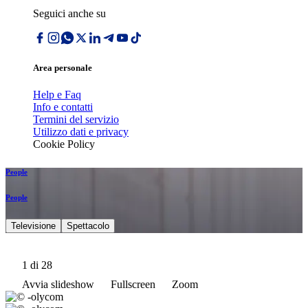
Seguici anche su
Area personale
Help e Faq
Info e contatti
Termini del servizio
Utilizzo dati e privacy
Cookie Policy
People
People
Televisione
Spettacolo
1
di 28
Avvia slideshow
Fullscreen
Zoom