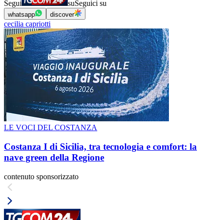
Segui
su
Seguici su
whatsapp
discover
cecilia capriotti
LE VOCI DEL COSTANZA
Costanza I di Sicilia, tra tecnologia e comfort: la
nave green della Regione
contenuto sponsorizzato