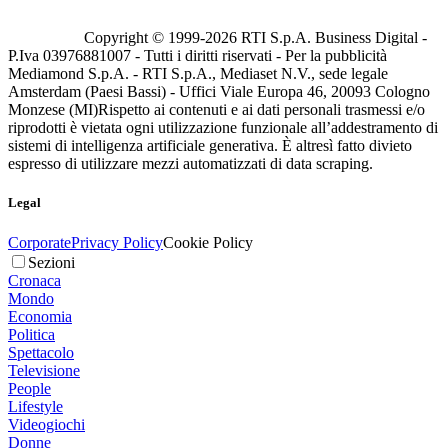
Copyright © 1999-
2026
RTI S.p.A. Business Digital -
P.Iva 03976881007 - Tutti i diritti riservati - Per la pubblicità
Mediamond S.p.A. - RTI S.p.A., Mediaset N.V., sede legale
Amsterdam (Paesi Bassi) - Uffici Viale Europa 46, 20093 Cologno
Monzese (MI)
Rispetto ai contenuti e ai dati personali trasmessi e/o
riprodotti è vietata ogni utilizzazione funzionale all’addestramento di
sistemi di intelligenza artificiale generativa. È altresì fatto divieto
espresso di utilizzare mezzi automatizzati di data scraping.
Legal
Corporate
Privacy Policy
Cookie Policy
Sezioni
Cronaca
Mondo
Economia
Politica
Spettacolo
Televisione
People
Lifestyle
Videogiochi
Donne