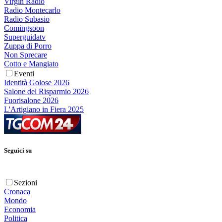
Virgin Radio
Radio Montecarlo
Radio Subasio
Comingsoon
Superguidatv
Zuppa di Porro
Non Sprecare
Cotto e Mangiato
Eventi
Identità Golose 2026
Salone del Risparmio 2026
Fuorisalone 2026
L'Artigiano in Fiera 2025
Seguici su
Sezioni
Cronaca
Mondo
Economia
Politica