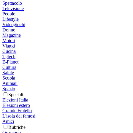
Spettacolo
Televisione
People
Lifestyle
Videogiochi
Donne
Magazine
Motori
Viaggi
Cucina
Tgtech
E-Planet
Cultura
Salute
Scuola
Animali
Spazio
Speciali
Elezioni Italia
Elezioni estero
Grande Fratello
L'isola dei famosi
Amici
Rubriche
Oroscopo