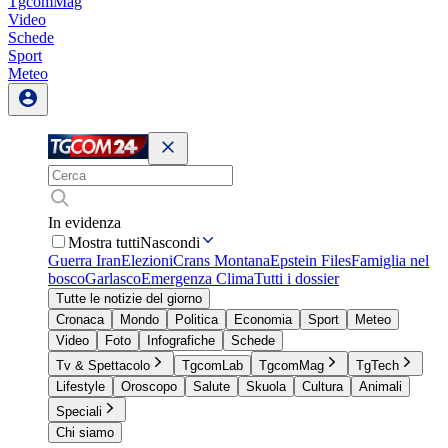
TgcomMag
Video
Schede
Sport
Meteo
In evidenza
Mostra tutti
Nascondi
Guerra Iran
Elezioni
Crans Montana
Epstein Files
Famiglia nel
bosco
Garlasco
Emergenza Clima
Tutti i dossier
Tutte le notizie del giorno
Cronaca
Mondo
Politica
Economia
Sport
Meteo
Video
Foto
Infografiche
Schede
Tv & Spettacolo
TgcomLab
TgcomMag
TgTech
Lifestyle
Oroscopo
Salute
Skuola
Cultura
Animali
Speciali
Chi siamo