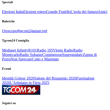
Speciali
Elezioni Italia
Elezioni estero
Grande Fratello
L'isola dei famosi
Amici
Rubriche
Oroscopo
#tgcom24amarcord
Tgcom24 Consiglia
Mediaset Infinity
R101
Radio 105
Virgin Radio
Radio
Montecarlo
Radio Subasio
Comingsoon
Superguidatv
Zuppa di
Porro
Non Sprecare
Cotto e Mangiato
Eventi
Identità Golose 2026
Salone del Risparmio 2026
Fuorisalone
2026
L'Artigiano in Fiera 2025
Seguici su