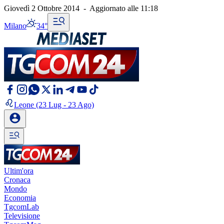
Giovedì 2 Ottobre 2014
-
Aggiornato alle
11:18
Milano
34°
Leone
(23 Lug - 23 Ago)
Ultim'ora
Cronaca
Mondo
Economia
TgcomLab
Televisione