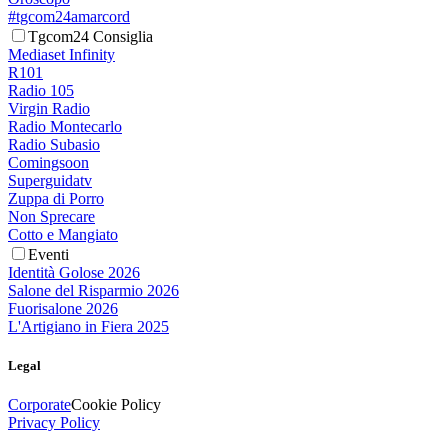
#tgcom24amarcord
Tgcom24 Consiglia
Mediaset Infinity
R101
Radio 105
Virgin Radio
Radio Montecarlo
Radio Subasio
Comingsoon
Superguidatv
Zuppa di Porro
Non Sprecare
Cotto e Mangiato
Eventi
Identità Golose 2026
Salone del Risparmio 2026
Fuorisalone 2026
L'Artigiano in Fiera 2025
Legal
Corporate
Cookie Policy
Privacy Policy