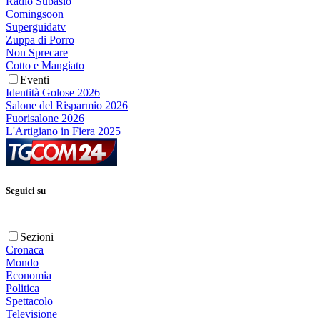
Radio Subasio
Comingsoon
Superguidatv
Zuppa di Porro
Non Sprecare
Cotto e Mangiato
Eventi
Identità Golose 2026
Salone del Risparmio 2026
Fuorisalone 2026
L'Artigiano in Fiera 2025
Seguici su
Sezioni
Cronaca
Mondo
Economia
Politica
Spettacolo
Televisione