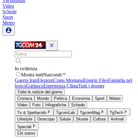
TgcomMag
Video
Schede
Sport
Meteo
In evidenza
Mostra tutti
Nascondi
Guerra Iran
Elezioni
Crans Montana
Epstein Files
Famiglia nel
bosco
Garlasco
Emergenza Clima
Tutti i dossier
Tutte le notizie del giorno
Cronaca
Mondo
Politica
Economia
Sport
Meteo
Video
Foto
Infografiche
Schede
Tv & Spettacolo
TgcomLab
TgcomMag
TgTech
Lifestyle
Oroscopo
Salute
Skuola
Cultura
Animali
Speciali
Chi siamo