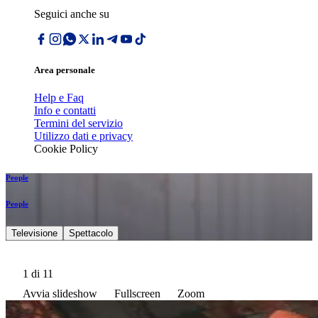
Seguici anche su
Area personale
Help e Faq
Info e contatti
Termini del servizio
Utilizzo dati e privacy
Cookie Policy
People
People
Televisione
Spettacolo
1
di 11
Avvia slideshow
Fullscreen
Zoom