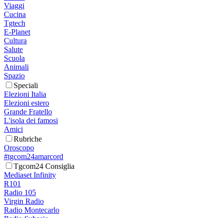
Viaggi
Cucina
Tgtech
E-Planet
Cultura
Salute
Scuola
Animali
Spazio
Speciali
Elezioni Italia
Elezioni estero
Grande Fratello
L'isola dei famosi
Amici
Rubriche
Oroscopo
#tgcom24amarcord
Tgcom24 Consiglia
Mediaset Infinity
R101
Radio 105
Virgin Radio
Radio Montecarlo