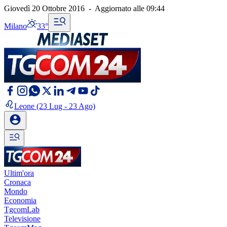
Giovedì 20 Ottobre 2016
-
Aggiornato alle
09:44
Milano
33°
Leone
(23 Lug - 23 Ago)
Ultim'ora
Cronaca
Mondo
Economia
TgcomLab
Televisione