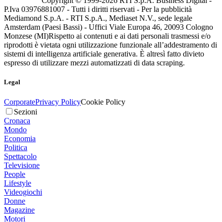
Copyright © 1999-
2026
RTI S.p.A. Business Digital -
P.Iva 03976881007 - Tutti i diritti riservati - Per la pubblicità
Mediamond S.p.A. - RTI S.p.A., Mediaset N.V., sede legale
Amsterdam (Paesi Bassi) - Uffici Viale Europa 46, 20093 Cologno
Monzese (MI)
Rispetto ai contenuti e ai dati personali trasmessi e/o
riprodotti è vietata ogni utilizzazione funzionale all’addestramento di
sistemi di intelligenza artificiale generativa. È altresì fatto divieto
espresso di utilizzare mezzi automatizzati di data scraping.
Legal
Corporate
Privacy Policy
Cookie Policy
Sezioni
Cronaca
Mondo
Economia
Politica
Spettacolo
Televisione
People
Lifestyle
Videogiochi
Donne
Magazine
Motori