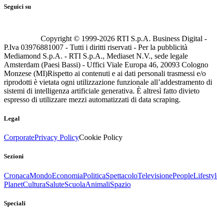
Seguici su
Copyright © 1999-
2026
RTI S.p.A. Business Digital -
P.Iva 03976881007 - Tutti i diritti riservati - Per la pubblicità
Mediamond S.p.A. - RTI S.p.A., Mediaset N.V., sede legale
Amsterdam (Paesi Bassi) - Uffici Viale Europa 46, 20093 Cologno
Monzese (MI)
Rispetto ai contenuti e ai dati personali trasmessi e/o
riprodotti è vietata ogni utilizzazione funzionale all’addestramento di
sistemi di intelligenza artificiale generativa. È altresì fatto divieto
espresso di utilizzare mezzi automatizzati di data scraping.
Legal
Corporate
Privacy Policy
Cookie Policy
Sezioni
Cronaca
Mondo
Economia
Politica
Spettacolo
Televisione
People
Lifestyl
Planet
Cultura
Salute
Scuola
Animali
Spazio
Speciali