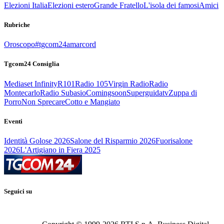
Elezioni Italia
Elezioni estero
Grande Fratello
L'isola dei famosi
Amici
Rubriche
Oroscopo
#tgcom24amarcord
Tgcom24 Consiglia
Mediaset Infinity
R101
Radio 105
Virgin Radio
Radio
Montecarlo
Radio Subasio
Comingsoon
Superguidatv
Zuppa di
Porro
Non Sprecare
Cotto e Mangiato
Eventi
Identità Golose 2026
Salone del Risparmio 2026
Fuorisalone
2026
L'Artigiano in Fiera 2025
Seguici su