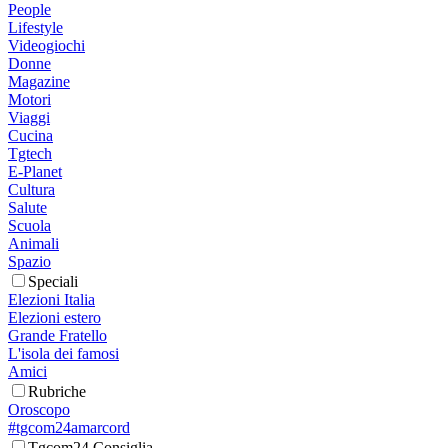
People
Lifestyle
Videogiochi
Donne
Magazine
Motori
Viaggi
Cucina
Tgtech
E-Planet
Cultura
Salute
Scuola
Animali
Spazio
Speciali
Elezioni Italia
Elezioni estero
Grande Fratello
L'isola dei famosi
Amici
Rubriche
Oroscopo
#tgcom24amarcord
Tgcom24 Consiglia