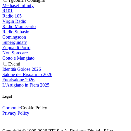
Tgcom24 Consiglia
Mediaset Infinity
R101
Radio 105
Virgin Radio
Radio Montecarlo
Radio Subasio
Comingsoon
Superguidatv
Zuppa di Porro
Non Sprecare
Cotto e Mangiato
Eventi
Identità Golose 2026
Salone del Risparmio 2026
Fuorisalone 2026
L'Artigiano in Fiera 2025
Legal
Corporate
Cookie Policy
Privacy Policy
Copyright © 1999-
2026
RTI S.p.A. Business Digital - P.Iva