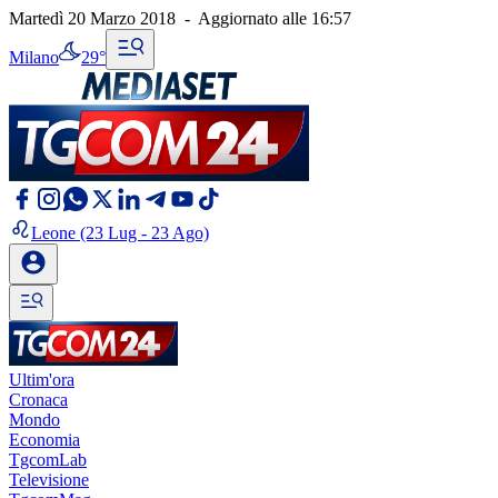
Martedì 20 Marzo 2018
-
Aggiornato alle
16:57
Milano
29°
Leone
(23 Lug - 23 Ago)
Ultim'ora
Cronaca
Mondo
Economia
TgcomLab
Televisione