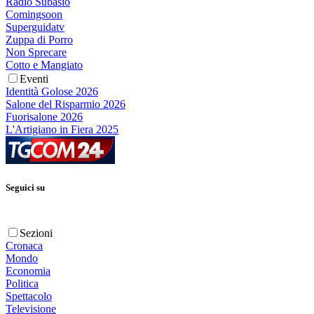
Radio Subasio
Comingsoon
Superguidatv
Zuppa di Porro
Non Sprecare
Cotto e Mangiato
Eventi
Identità Golose 2026
Salone del Risparmio 2026
Fuorisalone 2026
L'Artigiano in Fiera 2025
Seguici su
Sezioni
Cronaca
Mondo
Economia
Politica
Spettacolo
Televisione