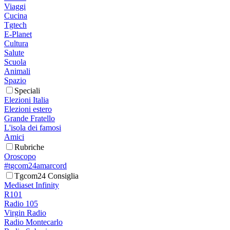
Viaggi
Cucina
Tgtech
E-Planet
Cultura
Salute
Scuola
Animali
Spazio
Speciali
Elezioni Italia
Elezioni estero
Grande Fratello
L'isola dei famosi
Amici
Rubriche
Oroscopo
#tgcom24amarcord
Tgcom24 Consiglia
Mediaset Infinity
R101
Radio 105
Virgin Radio
Radio Montecarlo