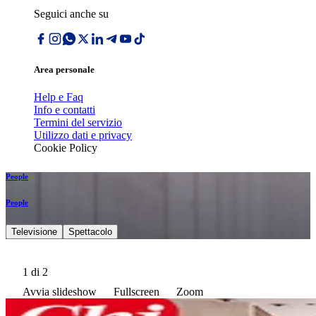
Seguici anche su
Area personale
Help e Faq
Info e contatti
Termini del servizio
Utilizzo dati e privacy
Cookie Policy
People
People
Televisione
Spettacolo
1
di 2
Avvia slideshow
Fullscreen
Zoom