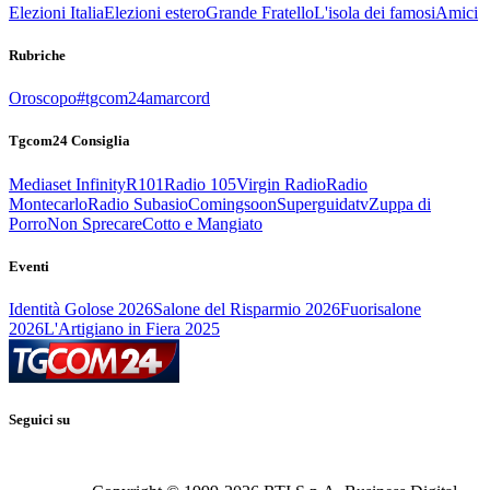
Elezioni Italia
Elezioni estero
Grande Fratello
L'isola dei famosi
Amici
Rubriche
Oroscopo
#tgcom24amarcord
Tgcom24 Consiglia
Mediaset Infinity
R101
Radio 105
Virgin Radio
Radio
Montecarlo
Radio Subasio
Comingsoon
Superguidatv
Zuppa di
Porro
Non Sprecare
Cotto e Mangiato
Eventi
Identità Golose 2026
Salone del Risparmio 2026
Fuorisalone
2026
L'Artigiano in Fiera 2025
Seguici su