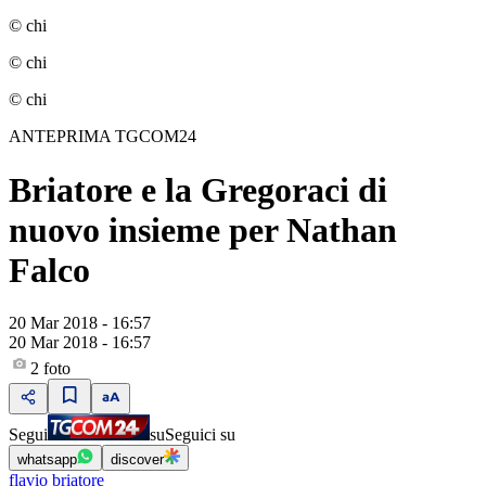
© chi
© chi
© chi
ANTEPRIMA TGCOM24
Briatore e la Gregoraci di
nuovo insieme per Nathan
Falco
20 Mar 2018 - 16:57
20 Mar 2018 - 16:57
2
foto
Segui
su
Seguici su
whatsapp
discover
flavio briatore