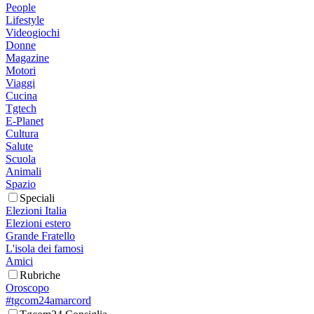
People
Lifestyle
Videogiochi
Donne
Magazine
Motori
Viaggi
Cucina
Tgtech
E-Planet
Cultura
Salute
Scuola
Animali
Spazio
Speciali
Elezioni Italia
Elezioni estero
Grande Fratello
L'isola dei famosi
Amici
Rubriche
Oroscopo
#tgcom24amarcord