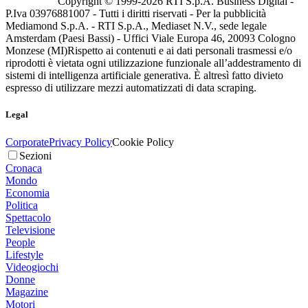
Copyright © 1999-
2026
RTI S.p.A. Business Digital -
P.Iva 03976881007 - Tutti i diritti riservati - Per la pubblicità
Mediamond S.p.A. - RTI S.p.A., Mediaset N.V., sede legale
Amsterdam (Paesi Bassi) - Uffici Viale Europa 46, 20093 Cologno
Monzese (MI)
Rispetto ai contenuti e ai dati personali trasmessi e/o
riprodotti è vietata ogni utilizzazione funzionale all’addestramento di
sistemi di intelligenza artificiale generativa. È altresì fatto divieto
espresso di utilizzare mezzi automatizzati di data scraping.
Legal
Corporate
Privacy Policy
Cookie Policy
Sezioni
Cronaca
Mondo
Economia
Politica
Spettacolo
Televisione
People
Lifestyle
Videogiochi
Donne
Magazine
Motori