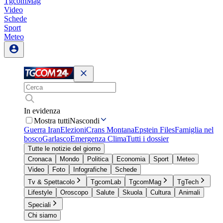
TgcomMag
Video
Schede
Sport
Meteo
In evidenza
Mostra tutti
Nascondi
Guerra Iran
Elezioni
Crans Montana
Epstein Files
Famiglia nel
bosco
Garlasco
Emergenza Clima
Tutti i dossier
Tutte le notizie del giorno
Cronaca
Mondo
Politica
Economia
Sport
Meteo
Video
Foto
Infografiche
Schede
Tv & Spettacolo
TgcomLab
TgcomMag
TgTech
Lifestyle
Oroscopo
Salute
Skuola
Cultura
Animali
Speciali
Chi siamo