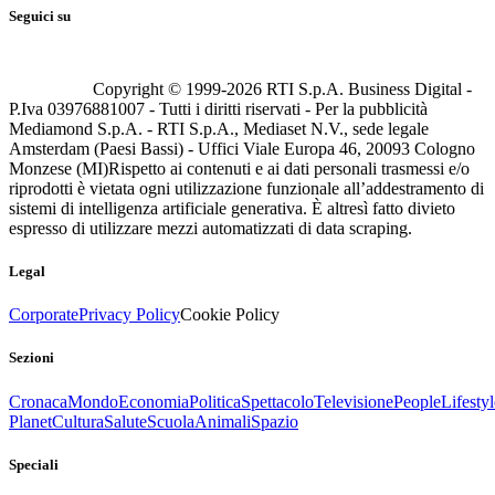
Seguici su
Copyright © 1999-
2026
RTI S.p.A. Business Digital -
P.Iva 03976881007 - Tutti i diritti riservati - Per la pubblicità
Mediamond S.p.A. - RTI S.p.A., Mediaset N.V., sede legale
Amsterdam (Paesi Bassi) - Uffici Viale Europa 46, 20093 Cologno
Monzese (MI)
Rispetto ai contenuti e ai dati personali trasmessi e/o
riprodotti è vietata ogni utilizzazione funzionale all’addestramento di
sistemi di intelligenza artificiale generativa. È altresì fatto divieto
espresso di utilizzare mezzi automatizzati di data scraping.
Legal
Corporate
Privacy Policy
Cookie Policy
Sezioni
Cronaca
Mondo
Economia
Politica
Spettacolo
Televisione
People
Lifestyl
Planet
Cultura
Salute
Scuola
Animali
Spazio
Speciali