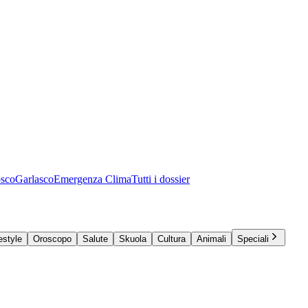
osco
Garlasco
Emergenza Clima
Tutti i dossier
estyle
Oroscopo
Salute
Skuola
Cultura
Animali
Speciali