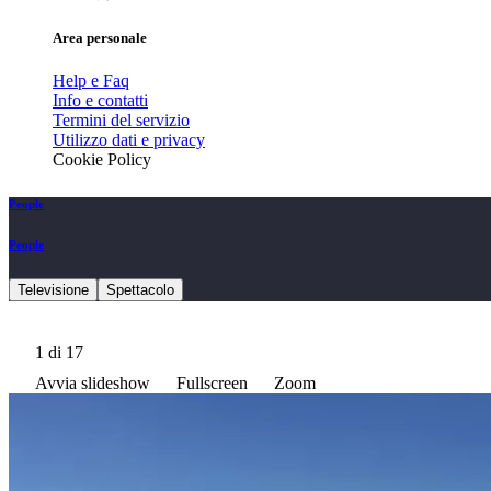
Area personale
Help e Faq
Info e contatti
Termini del servizio
Utilizzo dati e privacy
Cookie Policy
People
People
Televisione
Spettacolo
1
di 17
Avvia slideshow
Fullscreen
Zoom