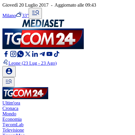
Giovedì 20 Luglio 2017
-
Aggiornato alle
09:43
Milano
33°
Leone
(23 Lug - 23 Ago)
Ultim'ora
Cronaca
Mondo
Economia
TgcomLab
Televisione