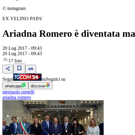
© instagram
EX VELINO PAPA'
Ariadna Romero è diventata mam
20 Lug 2017 - 09:43
20 Lug 2017 - 09:43
17
foto
Segui
su
Seguici su
whatsapp
discover
pierpaolo pretelli
ariadna romero