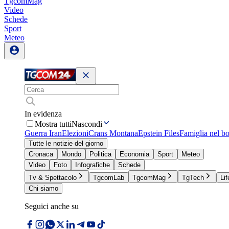
TgcomMag
Video
Schede
Sport
Meteo
In evidenza
Mostra tutti
Nascondi
Guerra Iran
Elezioni
Crans Montana
Epstein Files
Famiglia nel b
Tutte le notizie del giorno
Cronaca
Mondo
Politica
Economia
Sport
Meteo
Video
Foto
Infografiche
Schede
Tv & Spettacolo
TgcomLab
TgcomMag
TgTech
Lif
Chi siamo
Seguici anche su