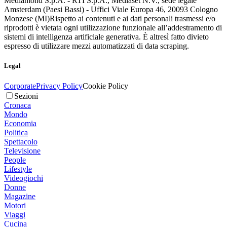
Mediamond S.p.A. - RTI S.p.A., Mediaset N.V., sede legale
Amsterdam (Paesi Bassi) - Uffici Viale Europa 46, 20093 Cologno
Monzese (MI)
Rispetto ai contenuti e ai dati personali trasmessi e/o
riprodotti è vietata ogni utilizzazione funzionale all’addestramento di
sistemi di intelligenza artificiale generativa. È altresì fatto divieto
espresso di utilizzare mezzi automatizzati di data scraping.
Legal
Corporate
Privacy Policy
Cookie Policy
Sezioni
Cronaca
Mondo
Economia
Politica
Spettacolo
Televisione
People
Lifestyle
Videogiochi
Donne
Magazine
Motori
Viaggi
Cucina