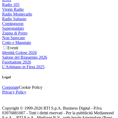
Radio 105
Virgin Radio
Radio Montecarlo
Radio Subasio
Comingsoon
Superguidatv
Zuppa di Porro
Non Sprecare
Cotto e Mangiato
Eventi
Identità Golose 2026
Salone del Risparmio 2026
Fuorisalone 2026
L'Artigiano in Fiera 2025
Legal
Corporate
Cookie Policy
Privacy Policy
Copyright © 1999-
2026
RTI S.p.A. Business Digital - P.Iva
03976881007 - Tutti i diritti riservati - Per la pubblicità Mediamond
S.p.A. - RTI S.p.A., Mediaset N.V., sede legale Amsterdam (Paesi