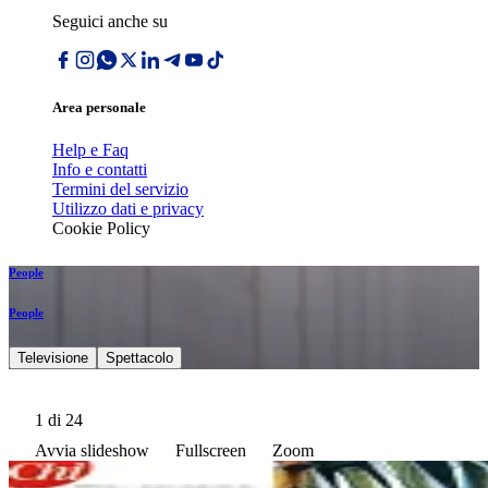
Seguici anche su
Area personale
Help e Faq
Info e contatti
Termini del servizio
Utilizzo dati e privacy
Cookie Policy
People
People
Televisione
Spettacolo
1
di 24
Avvia slideshow
Fullscreen
Zoom