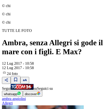
© chi
© chi
© chi
TUTTE LE FOTO
Ambra, senza Allegri si gode il
mare con i figli. E Max?
12 Lug 2017 - 10:58
12 Lug 2017 - 10:58
24
foto
Segui
su
Seguici su
whatsapp
discover
ambra angiolini
Allegri