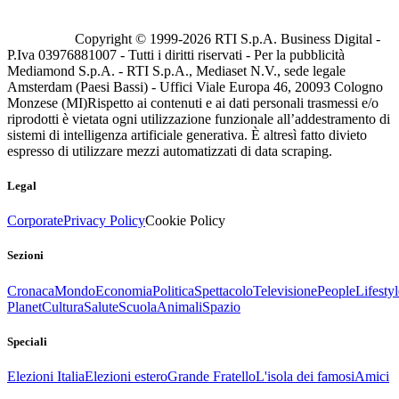
Copyright © 1999-
2026
RTI S.p.A. Business Digital -
P.Iva 03976881007 - Tutti i diritti riservati - Per la pubblicità
Mediamond S.p.A. - RTI S.p.A., Mediaset N.V., sede legale
Amsterdam (Paesi Bassi) - Uffici Viale Europa 46, 20093 Cologno
Monzese (MI)
Rispetto ai contenuti e ai dati personali trasmessi e/o
riprodotti è vietata ogni utilizzazione funzionale all’addestramento di
sistemi di intelligenza artificiale generativa. È altresì fatto divieto
espresso di utilizzare mezzi automatizzati di data scraping.
Legal
Corporate
Privacy Policy
Cookie Policy
Sezioni
Cronaca
Mondo
Economia
Politica
Spettacolo
Televisione
People
Lifestyl
Planet
Cultura
Salute
Scuola
Animali
Spazio
Speciali
Elezioni Italia
Elezioni estero
Grande Fratello
L'isola dei famosi
Amici