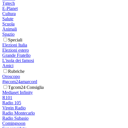
Tgtech
E-Planet
Cultura
Salute
Scuola
Animali
Spazio
Speciali
Elezioni Italia
Elezioni estero
Grande Fratello
L'isola dei famosi
Amici
Rubriche
Oroscopo
#tgcom24amarcord
Tgcom24 Consiglia
Mediaset Infinity
R101
Radio 105
Virgin Radio
Radio Montecarlo
Radio Subasio
Comingsoon