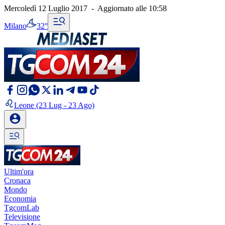
Mercoledì 12 Luglio 2017
-
Aggiornato alle
10:58
Milano
32°
Leone
(23 Lug - 23 Ago)
Ultim'ora
Cronaca
Mondo
Economia
TgcomLab
Televisione