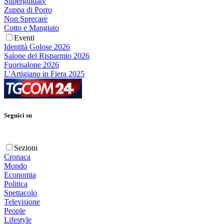
Superguidatv
Zuppa di Porro
Non Sprecare
Cotto e Mangiato
Eventi
Identità Golose 2026
Salone del Risparmio 2026
Fuorisalone 2026
L'Artigiano in Fiera 2025
Seguici su
Sezioni
Cronaca
Mondo
Economia
Politica
Spettacolo
Televisione
People
Lifestyle