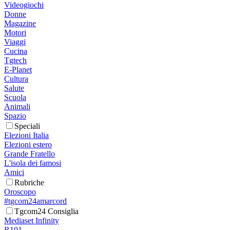
Videogiochi
Donne
Magazine
Motori
Viaggi
Cucina
Tgtech
E-Planet
Cultura
Salute
Scuola
Animali
Spazio
Speciali
Elezioni Italia
Elezioni estero
Grande Fratello
L'isola dei famosi
Amici
Rubriche
Oroscopo
#tgcom24amarcord
Tgcom24 Consiglia
Mediaset Infinity
R101