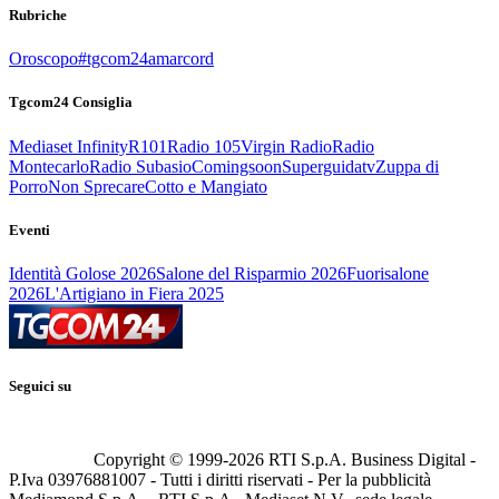
Rubriche
Oroscopo
#tgcom24amarcord
Tgcom24 Consiglia
Mediaset Infinity
R101
Radio 105
Virgin Radio
Radio
Montecarlo
Radio Subasio
Comingsoon
Superguidatv
Zuppa di
Porro
Non Sprecare
Cotto e Mangiato
Eventi
Identità Golose 2026
Salone del Risparmio 2026
Fuorisalone
2026
L'Artigiano in Fiera 2025
Seguici su
Copyright © 1999-
2026
RTI S.p.A. Business Digital -
P.Iva 03976881007 - Tutti i diritti riservati - Per la pubblicità