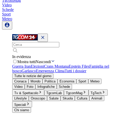
TgcomMag
Video
Schede
Sport
Meteo
In evidenza
Mostra tutti
Nascondi
Guerra Iran
Elezioni
Crans Montana
Epstein Files
Famiglia nel
bosco
Garlasco
Emergenza Clima
Tutti i dossier
Tutte le notizie del giorno
Cronaca
Mondo
Politica
Economia
Sport
Meteo
Video
Foto
Infografiche
Schede
Tv & Spettacolo
TgcomLab
TgcomMag
TgTech
Lifestyle
Oroscopo
Salute
Skuola
Cultura
Animali
Speciali
Chi siamo