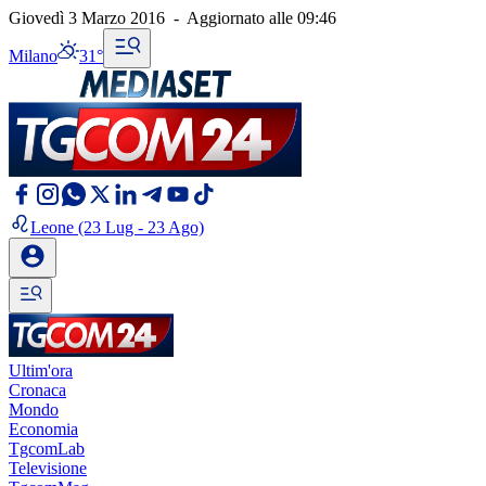
Giovedì 3 Marzo 2016
-
Aggiornato alle
09:46
Milano
31°
Leone
(23 Lug - 23 Ago)
Ultim'ora
Cronaca
Mondo
Economia
TgcomLab
Televisione