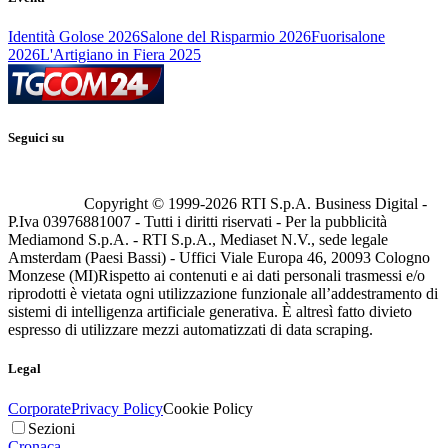
Identità Golose 2026
Salone del Risparmio 2026
Fuorisalone
2026
L'Artigiano in Fiera 2025
Seguici su
Copyright © 1999-
2026
RTI S.p.A. Business Digital -
P.Iva 03976881007 - Tutti i diritti riservati - Per la pubblicità
Mediamond S.p.A. - RTI S.p.A., Mediaset N.V., sede legale
Amsterdam (Paesi Bassi) - Uffici Viale Europa 46, 20093 Cologno
Monzese (MI)
Rispetto ai contenuti e ai dati personali trasmessi e/o
riprodotti è vietata ogni utilizzazione funzionale all’addestramento di
sistemi di intelligenza artificiale generativa. È altresì fatto divieto
espresso di utilizzare mezzi automatizzati di data scraping.
Legal
Corporate
Privacy Policy
Cookie Policy
Sezioni
Cronaca