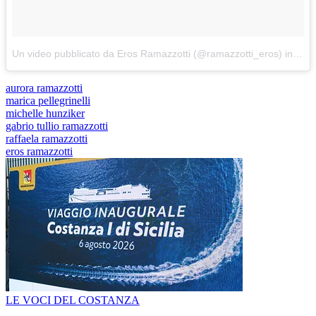
Un video pubblicato da Eros Ramazzotti (@ramazzotti_eros)
in data:
aurora ramazzotti
marica pellegrinelli
michelle hunziker
gabrio tullio ramazzotti
raffaela ramazzotti
eros ramazzotti
LE VOCI DEL COSTANZA