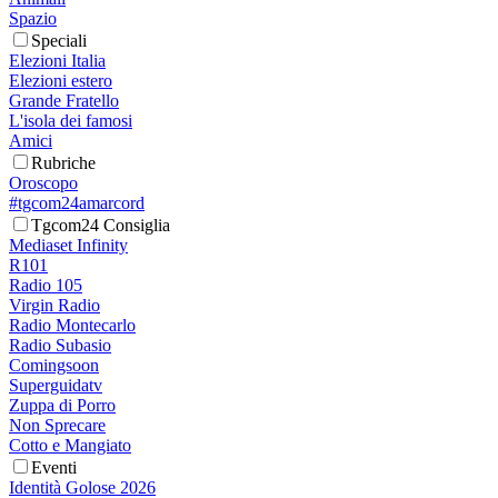
Spazio
Speciali
Elezioni Italia
Elezioni estero
Grande Fratello
L'isola dei famosi
Amici
Rubriche
Oroscopo
#tgcom24amarcord
Tgcom24 Consiglia
Mediaset Infinity
R101
Radio 105
Virgin Radio
Radio Montecarlo
Radio Subasio
Comingsoon
Superguidatv
Zuppa di Porro
Non Sprecare
Cotto e Mangiato
Eventi
Identità Golose 2026