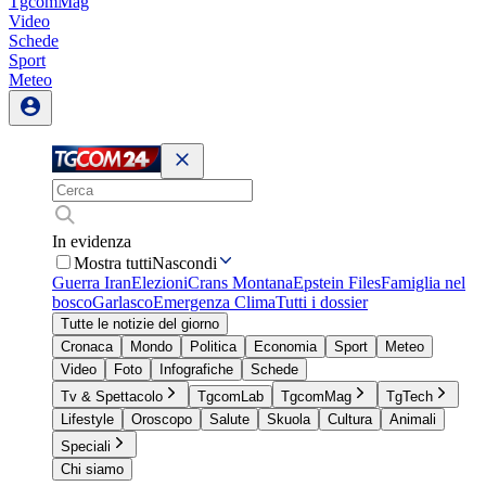
TgcomMag
Video
Schede
Sport
Meteo
In evidenza
Mostra tutti
Nascondi
Guerra Iran
Elezioni
Crans Montana
Epstein Files
Famiglia nel
bosco
Garlasco
Emergenza Clima
Tutti i dossier
Tutte le notizie del giorno
Cronaca
Mondo
Politica
Economia
Sport
Meteo
Video
Foto
Infografiche
Schede
Tv & Spettacolo
TgcomLab
TgcomMag
TgTech
Lifestyle
Oroscopo
Salute
Skuola
Cultura
Animali
Speciali
Chi siamo