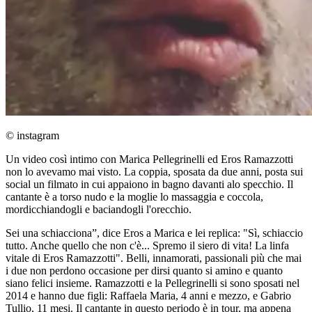
© instagram
Un video così intimo con Marica Pellegrinelli ed Eros Ramazzotti
non lo avevamo mai visto. La coppia, sposata da due anni, posta sui
social un filmato in cui appaiono in bagno davanti alo specchio. Il
cantante è a torso nudo e la moglie lo massaggia e coccola,
mordicchiandogli e baciandogli l'orecchio.
Sei una schiacciona”, dice Eros a Marica e lei replica: "Sì, schiaccio
tutto. Anche quello che non c'è... Spremo il siero di vita! La linfa
vitale di Eros Ramazzotti". Belli, innamorati, passionali più che mai
i due non perdono occasione per dirsi quanto si amino e quanto
siano felici insieme. Ramazzotti e la Pellegrinelli si sono sposati nel
2014 e hanno due figli: Raffaela Maria, 4 anni e mezzo, e Gabrio
Tullio, 11 mesi. Il cantante in questo periodo è in tour, ma appena