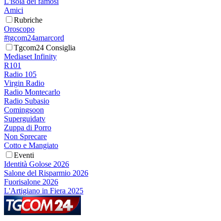
L'isola dei famosi
Amici
Rubriche
Oroscopo
#tgcom24amarcord
Tgcom24 Consiglia
Mediaset Infinity
R101
Radio 105
Virgin Radio
Radio Montecarlo
Radio Subasio
Comingsoon
Superguidatv
Zuppa di Porro
Non Sprecare
Cotto e Mangiato
Eventi
Identità Golose 2026
Salone del Risparmio 2026
Fuorisalone 2026
L'Artigiano in Fiera 2025