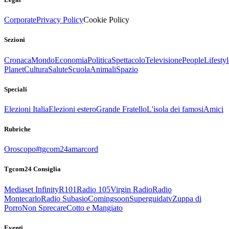
Corporate
Privacy Policy
Cookie Policy
Sezioni
Cronaca
Mondo
Economia
Politica
Spettacolo
Televisione
People
Lifestyl
Planet
Cultura
Salute
Scuola
Animali
Spazio
Speciali
Elezioni Italia
Elezioni estero
Grande Fratello
L'isola dei famosi
Amici
Rubriche
Oroscopo
#tgcom24amarcord
Tgcom24 Consiglia
Mediaset Infinity
R101
Radio 105
Virgin Radio
Radio
Montecarlo
Radio Subasio
Comingsoon
Superguidatv
Zuppa di
Porro
Non Sprecare
Cotto e Mangiato
Eventi