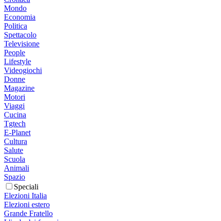
Mondo
Economia
Politica
Spettacolo
Televisione
People
Lifestyle
Videogiochi
Donne
Magazine
Motori
Viaggi
Cucina
Tgtech
E-Planet
Cultura
Salute
Scuola
Animali
Spazio
Speciali
Elezioni Italia
Elezioni estero
Grande Fratello