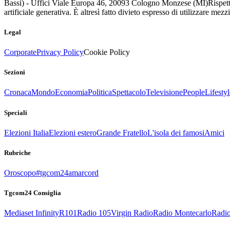
Bassi) - Uffici Viale Europa 46, 20093 Cologno Monzese (MI)
Rispett
artificiale generativa. È altresì fatto divieto espresso di utilizzare mez
Legal
Corporate
Privacy Policy
Cookie Policy
Sezioni
Cronaca
Mondo
Economia
Politica
Spettacolo
Televisione
People
Lifestyl
Speciali
Elezioni Italia
Elezioni estero
Grande Fratello
L'isola dei famosi
Amici
Rubriche
Oroscopo
#tgcom24amarcord
Tgcom24 Consiglia
Mediaset Infinity
R101
Radio 105
Virgin Radio
Radio Montecarlo
Radio