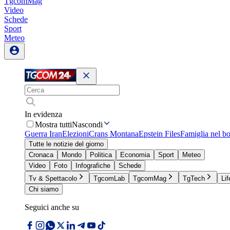
TgcomMag
Video
Schede
Sport
Meteo
In evidenza
Mostra tutti
Nascondi
Guerra Iran
Elezioni
Crans Montana
Epstein Files
Famiglia nel b
Tutte le notizie del giorno
Cronaca
Mondo
Politica
Economia
Sport
Meteo
Video
Foto
Infografiche
Schede
Tv & Spettacolo
TgcomLab
TgcomMag
TgTech
Lif
Chi siamo
Seguici anche su