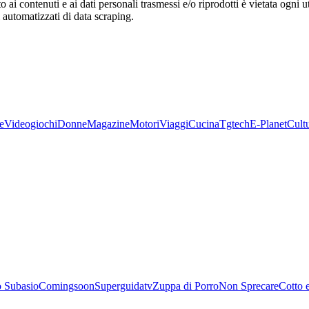
o ai contenuti e ai dati personali trasmessi e/o riprodotti è vietata ogni 
zi automatizzati di data scraping.
e
Videogiochi
Donne
Magazine
Motori
Viaggi
Cucina
Tgtech
E-Planet
Cult
 Subasio
Comingsoon
Superguidatv
Zuppa di Porro
Non Sprecare
Cotto 