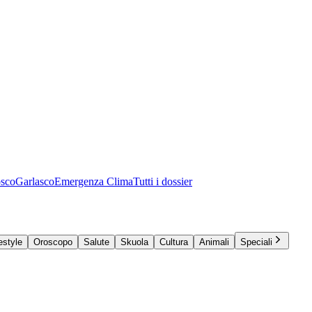
osco
Garlasco
Emergenza Clima
Tutti i dossier
estyle
Oroscopo
Salute
Skuola
Cultura
Animali
Speciali