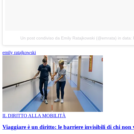
Un post condiviso da Emily Ratajkowski (@emrata)
in data:
emily ratajkowski
IL DIRITTO ALLA MOBILITÀ
Viaggiare è un diritto: le barriere invisibili di chi non