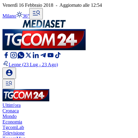
Venerdì 16 Febbraio 2018
-
Aggiornato alle
12:54
Milano
36°
Leone
(23 Lug - 23 Ago)
Ultim'ora
Cronaca
Mondo
Economia
TgcomLab
Televisione