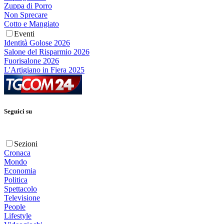
Zuppa di Porro
Non Sprecare
Cotto e Mangiato
Eventi
Identità Golose 2026
Salone del Risparmio 2026
Fuorisalone 2026
L'Artigiano in Fiera 2025
Seguici su
Sezioni
Cronaca
Mondo
Economia
Politica
Spettacolo
Televisione
People
Lifestyle