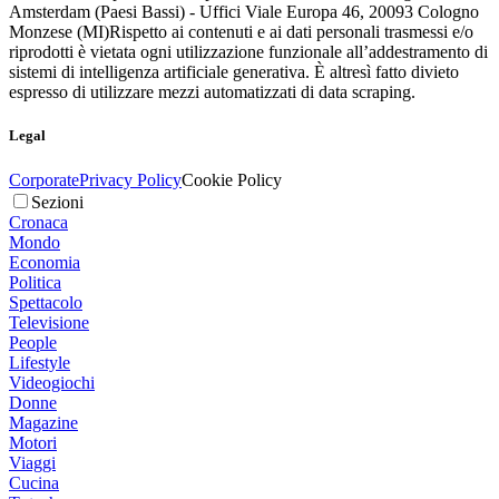
Amsterdam (Paesi Bassi) - Uffici Viale Europa 46, 20093 Cologno
Monzese (MI)
Rispetto ai contenuti e ai dati personali trasmessi e/o
riprodotti è vietata ogni utilizzazione funzionale all’addestramento di
sistemi di intelligenza artificiale generativa. È altresì fatto divieto
espresso di utilizzare mezzi automatizzati di data scraping.
Legal
Corporate
Privacy Policy
Cookie Policy
Sezioni
Cronaca
Mondo
Economia
Politica
Spettacolo
Televisione
People
Lifestyle
Videogiochi
Donne
Magazine
Motori
Viaggi
Cucina