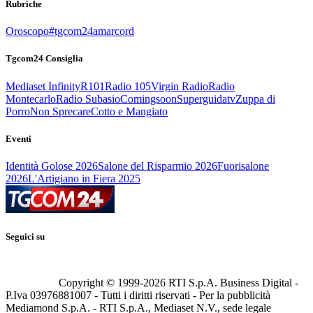
Rubriche
Oroscopo
#tgcom24amarcord
Tgcom24 Consiglia
Mediaset Infinity
R101
Radio 105
Virgin Radio
Radio
Montecarlo
Radio Subasio
Comingsoon
Superguidatv
Zuppa di
Porro
Non Sprecare
Cotto e Mangiato
Eventi
Identità Golose 2026
Salone del Risparmio 2026
Fuorisalone
2026
L'Artigiano in Fiera 2025
Seguici su
Copyright © 1999-
2026
RTI S.p.A. Business Digital -
P.Iva 03976881007 - Tutti i diritti riservati - Per la pubblicità
Mediamond S.p.A. - RTI S.p.A., Mediaset N.V., sede legale