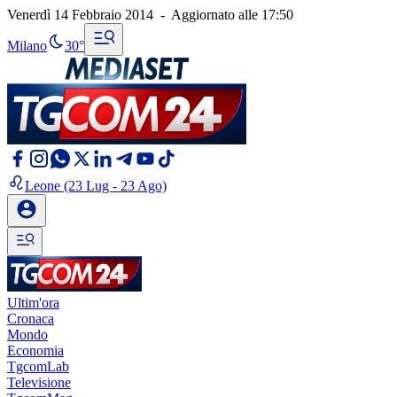
Venerdì 14 Febbraio 2014
-
Aggiornato alle
17:50
Milano
30°
Leone
(23 Lug - 23 Ago)
Ultim'ora
Cronaca
Mondo
Economia
TgcomLab
Televisione