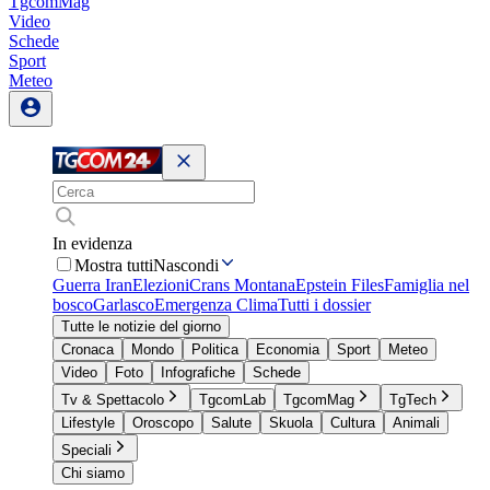
TgcomMag
Video
Schede
Sport
Meteo
In evidenza
Mostra tutti
Nascondi
Guerra Iran
Elezioni
Crans Montana
Epstein Files
Famiglia nel
bosco
Garlasco
Emergenza Clima
Tutti i dossier
Tutte le notizie del giorno
Cronaca
Mondo
Politica
Economia
Sport
Meteo
Video
Foto
Infografiche
Schede
Tv & Spettacolo
TgcomLab
TgcomMag
TgTech
Lifestyle
Oroscopo
Salute
Skuola
Cultura
Animali
Speciali
Chi siamo