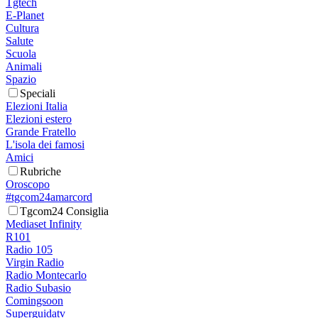
Tgtech
E-Planet
Cultura
Salute
Scuola
Animali
Spazio
Speciali
Elezioni Italia
Elezioni estero
Grande Fratello
L'isola dei famosi
Amici
Rubriche
Oroscopo
#tgcom24amarcord
Tgcom24 Consiglia
Mediaset Infinity
R101
Radio 105
Virgin Radio
Radio Montecarlo
Radio Subasio
Comingsoon
Superguidatv