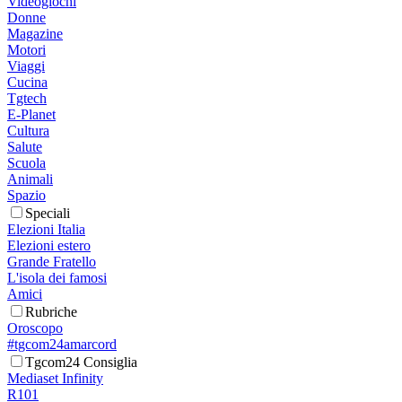
Videogiochi
Donne
Magazine
Motori
Viaggi
Cucina
Tgtech
E-Planet
Cultura
Salute
Scuola
Animali
Spazio
Speciali
Elezioni Italia
Elezioni estero
Grande Fratello
L'isola dei famosi
Amici
Rubriche
Oroscopo
#tgcom24amarcord
Tgcom24 Consiglia
Mediaset Infinity
R101