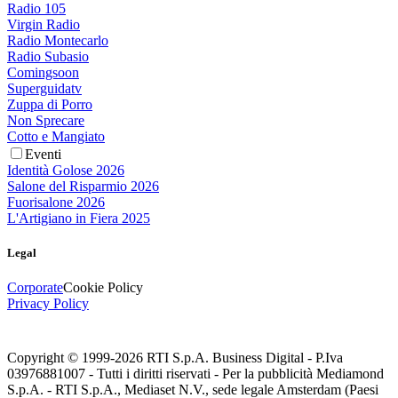
Radio 105
Virgin Radio
Radio Montecarlo
Radio Subasio
Comingsoon
Superguidatv
Zuppa di Porro
Non Sprecare
Cotto e Mangiato
Eventi
Identità Golose 2026
Salone del Risparmio 2026
Fuorisalone 2026
L'Artigiano in Fiera 2025
Legal
Corporate
Cookie Policy
Privacy Policy
Copyright © 1999-
2026
RTI S.p.A. Business Digital - P.Iva
03976881007 - Tutti i diritti riservati - Per la pubblicità Mediamond
S.p.A. - RTI S.p.A., Mediaset N.V., sede legale Amsterdam (Paesi