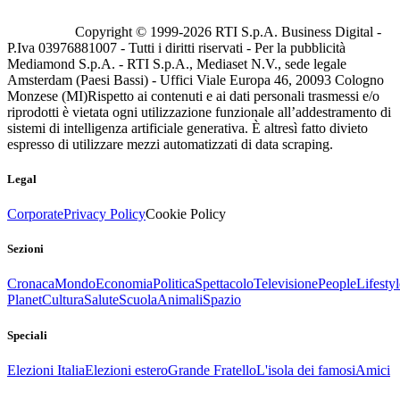
Copyright © 1999-
2026
RTI S.p.A. Business Digital -
P.Iva 03976881007 - Tutti i diritti riservati - Per la pubblicità
Mediamond S.p.A. - RTI S.p.A., Mediaset N.V., sede legale
Amsterdam (Paesi Bassi) - Uffici Viale Europa 46, 20093 Cologno
Monzese (MI)
Rispetto ai contenuti e ai dati personali trasmessi e/o
riprodotti è vietata ogni utilizzazione funzionale all’addestramento di
sistemi di intelligenza artificiale generativa. È altresì fatto divieto
espresso di utilizzare mezzi automatizzati di data scraping.
Legal
Corporate
Privacy Policy
Cookie Policy
Sezioni
Cronaca
Mondo
Economia
Politica
Spettacolo
Televisione
People
Lifestyl
Planet
Cultura
Salute
Scuola
Animali
Spazio
Speciali
Elezioni Italia
Elezioni estero
Grande Fratello
L'isola dei famosi
Amici