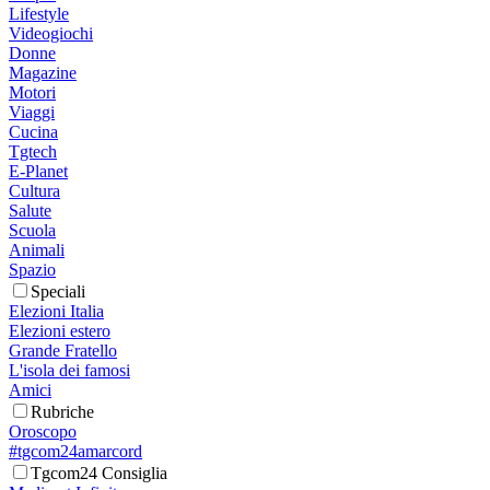
Lifestyle
Videogiochi
Donne
Magazine
Motori
Viaggi
Cucina
Tgtech
E-Planet
Cultura
Salute
Scuola
Animali
Spazio
Speciali
Elezioni Italia
Elezioni estero
Grande Fratello
L'isola dei famosi
Amici
Rubriche
Oroscopo
#tgcom24amarcord
Tgcom24 Consiglia