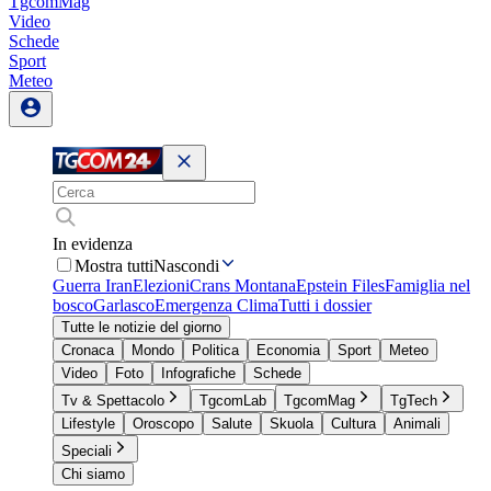
TgcomMag
Video
Schede
Sport
Meteo
In evidenza
Mostra tutti
Nascondi
Guerra Iran
Elezioni
Crans Montana
Epstein Files
Famiglia nel
bosco
Garlasco
Emergenza Clima
Tutti i dossier
Tutte le notizie del giorno
Cronaca
Mondo
Politica
Economia
Sport
Meteo
Video
Foto
Infografiche
Schede
Tv & Spettacolo
TgcomLab
TgcomMag
TgTech
Lifestyle
Oroscopo
Salute
Skuola
Cultura
Animali
Speciali
Chi siamo