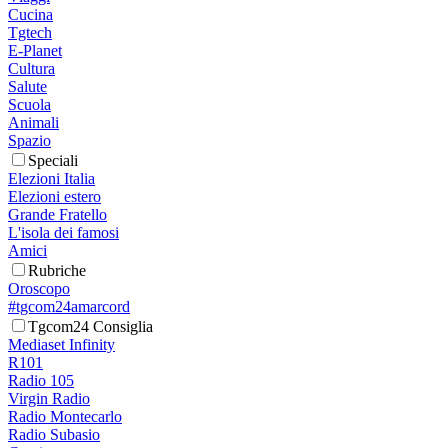
Cucina
Tgtech
E-Planet
Cultura
Salute
Scuola
Animali
Spazio
Speciali
Elezioni Italia
Elezioni estero
Grande Fratello
L'isola dei famosi
Amici
Rubriche
Oroscopo
#tgcom24amarcord
Tgcom24 Consiglia
Mediaset Infinity
R101
Radio 105
Virgin Radio
Radio Montecarlo
Radio Subasio