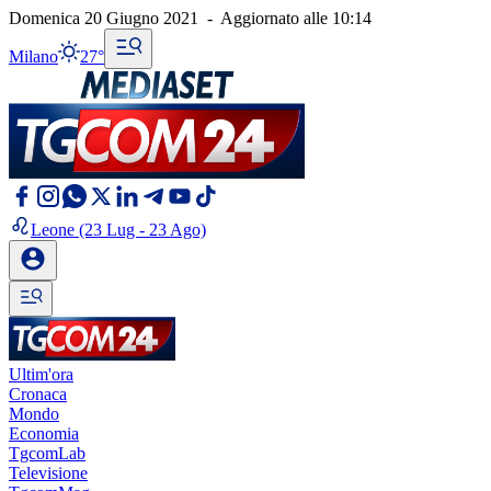
Domenica 20 Giugno 2021
-
Aggiornato alle
10:14
Milano
27°
Leone
(23 Lug - 23 Ago)
Ultim'ora
Cronaca
Mondo
Economia
TgcomLab
Televisione