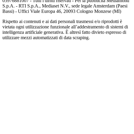
03976881007 - Tutti i diritti riservati - Per la pubblicità Mediamond
S.p.A. - RTI S.p.A., Mediaset N.V., sede legale Amsterdam (Paesi
Bassi) - Uffici Viale Europa 46, 20093 Cologno Monzese (MI)
Rispetto ai contenuti e ai dati personali trasmessi e/o riprodotti è
vietata ogni utilizzazione funzionale all’addestramento di sistemi di
intelligenza artificiale generativa. È altresì fatto divieto espresso di
utilizzare mezzi automatizzati di data scraping.