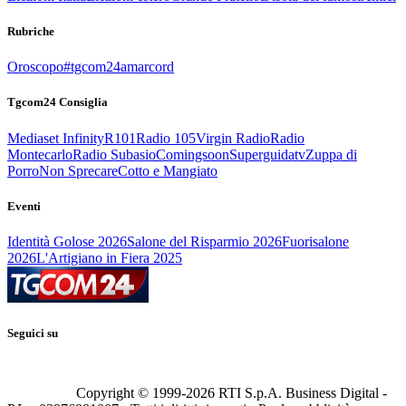
Rubriche
Oroscopo
#tgcom24amarcord
Tgcom24 Consiglia
Mediaset Infinity
R101
Radio 105
Virgin Radio
Radio
Montecarlo
Radio Subasio
Comingsoon
Superguidatv
Zuppa di
Porro
Non Sprecare
Cotto e Mangiato
Eventi
Identità Golose 2026
Salone del Risparmio 2026
Fuorisalone
2026
L'Artigiano in Fiera 2025
Seguici su
Copyright © 1999-
2026
RTI S.p.A. Business Digital -