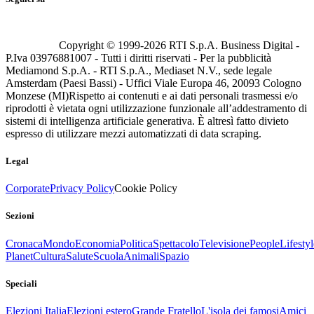
Copyright © 1999-
2026
RTI S.p.A. Business Digital -
P.Iva 03976881007 - Tutti i diritti riservati - Per la pubblicità
Mediamond S.p.A. - RTI S.p.A., Mediaset N.V., sede legale
Amsterdam (Paesi Bassi) - Uffici Viale Europa 46, 20093 Cologno
Monzese (MI)
Rispetto ai contenuti e ai dati personali trasmessi e/o
riprodotti è vietata ogni utilizzazione funzionale all’addestramento di
sistemi di intelligenza artificiale generativa. È altresì fatto divieto
espresso di utilizzare mezzi automatizzati di data scraping.
Legal
Corporate
Privacy Policy
Cookie Policy
Sezioni
Cronaca
Mondo
Economia
Politica
Spettacolo
Televisione
People
Lifestyl
Planet
Cultura
Salute
Scuola
Animali
Spazio
Speciali
Elezioni Italia
Elezioni estero
Grande Fratello
L'isola dei famosi
Amici