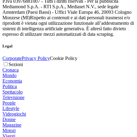
P.Iva 03976881007 - Tutti i diritti riservati - Per la pubblicità
Mediamond S.p.A. - RTI S.p.A., Mediaset N.V., sede legale
Amsterdam (Paesi Bassi) - Uffici Viale Europa 46, 20093 Cologno
Monzese (MI)
Rispetto ai contenuti e ai dati personali trasmessi e/o
riprodotti è vietata ogni utilizzazione funzionale all’addestramento di
sistemi di intelligenza artificiale generativa. È altresì fatto divieto
espresso di utilizzare mezzi automatizzati di data scraping.
Legal
Corporate
Privacy Policy
Cookie Policy
Sezioni
Cronaca
Mondo
Economia
Politica
Spettacolo
Televisione
People
Lifestyle
Videogiochi
Donne
Magazine
Motori
Viaggi