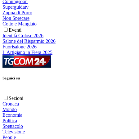
Comingsoon
Superguidatv
Zuppa di Porro
Non Sprecare
Cotto e Mangiato
Eventi
Identità Golose 2026
Salone del Risparmio 2026
Fuorisalone 2026
L'Artigiano in Fiera 2025
Seguici su
Sezioni
Cronaca
Mondo
Economia
Politica
Spettacolo
Televisione
People