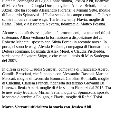
Elefante, compagna di Gigio Donnarumma, Jessica Aidi, fidanzata
di Marco Verratti, Giorgia Duro, moglie di Andrea Belotti, Ilenia
Atzori, che ha sposato Alessandro Florenzi, e Miriam Sette, moglie
di Leonardo Spinazzola. L’Italia scende in campo contro il Galles e
schiera in curva le sue wags. Tra le new entry Flavia, moglie di
Rafael Toloi, e Alessandra Navarra, fidanzata di Matteo Pessina.
Alcune sono più riservate, altre più prorompenti, ma tutte nel tifo si
scatenano. Allora vediamo la formazione a disposizione del ct
Roberto Mancini, sposato con Silvia Fortini in seconde nozze. In
porta, ci sono le wags Alessia Elefante, compagna di Donnarumma,
Debora Romano, fidanzata di Alex Meret, e Claudia Pischedda,
sarda come Salvatore Sirigu, e che vanta il titolo di Miss Sardegna
del 2007.
In difesa ci sono Claudia Scarpari, compagna di Francesco Acerbi,
Camilla Bresciani, che fa coppia con Alessandro Bastoni, Martina
Maccari, moglie di Leonardo Bonucci, Carolina Bonistalli, moglie
di Chiellini, Clarissa Franchi, fidanzata del terzino Giovanni Di
Lorenzo, Ilenia Atzori, moglie di Alessandro Florenzi dal 2015. Tra
le new entry troviamo Miriam Sette, moglie di Spinazzola, sposato
lo scorso dicembre a Foligno, e Flavia, moglie di Rafael Toloi.
Marco Verratti ufficializza la storia con Jessica Aidi