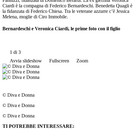
Fantuzzi, fidanzata di Domenico Berardi. La ex gieffina Veronica
Ciardi è la compagna di Federico Bernardeschi. Benedetta Quagli è
la fidanzata di Federico Chiesa. Tra le veterane azzurre c’è Jessica
Melena, moglie di Ciro Immobile.
Bernardeschi e Veronica Ciardi, le prime foto con il figlio
1
di 3
Avvia slideshow
Fullscreen
Zoom
© Diva e Donna
© Diva e Donna
© Diva e Donna
TI POTREBBE INTERESSARE: