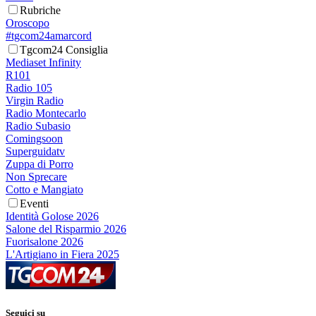
Rubriche
Oroscopo
#tgcom24amarcord
Tgcom24 Consiglia
Mediaset Infinity
R101
Radio 105
Virgin Radio
Radio Montecarlo
Radio Subasio
Comingsoon
Superguidatv
Zuppa di Porro
Non Sprecare
Cotto e Mangiato
Eventi
Identità Golose 2026
Salone del Risparmio 2026
Fuorisalone 2026
L'Artigiano in Fiera 2025
Seguici su