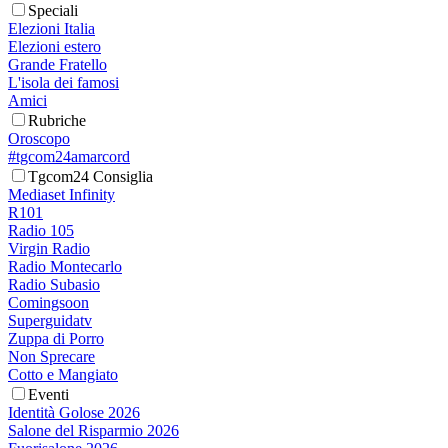
Speciali
Elezioni Italia
Elezioni estero
Grande Fratello
L'isola dei famosi
Amici
Rubriche
Oroscopo
#tgcom24amarcord
Tgcom24 Consiglia
Mediaset Infinity
R101
Radio 105
Virgin Radio
Radio Montecarlo
Radio Subasio
Comingsoon
Superguidatv
Zuppa di Porro
Non Sprecare
Cotto e Mangiato
Eventi
Identità Golose 2026
Salone del Risparmio 2026