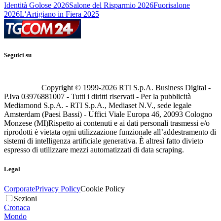
Identità Golose 2026
Salone del Risparmio 2026
Fuorisalone
2026
L'Artigiano in Fiera 2025
Seguici su
Copyright © 1999-
2026
RTI S.p.A. Business Digital -
P.Iva 03976881007 - Tutti i diritti riservati - Per la pubblicità
Mediamond S.p.A. - RTI S.p.A., Mediaset N.V., sede legale
Amsterdam (Paesi Bassi) - Uffici Viale Europa 46, 20093 Cologno
Monzese (MI)
Rispetto ai contenuti e ai dati personali trasmessi e/o
riprodotti è vietata ogni utilizzazione funzionale all’addestramento di
sistemi di intelligenza artificiale generativa. È altresì fatto divieto
espresso di utilizzare mezzi automatizzati di data scraping.
Legal
Corporate
Privacy Policy
Cookie Policy
Sezioni
Cronaca
Mondo