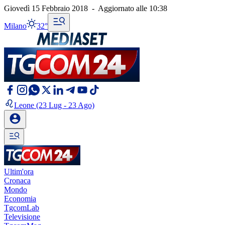
Giovedì 15 Febbraio 2018
-
Aggiornato alle
10:38
Milano
32°
Leone
(23 Lug - 23 Ago)
Ultim'ora
Cronaca
Mondo
Economia
TgcomLab
Televisione