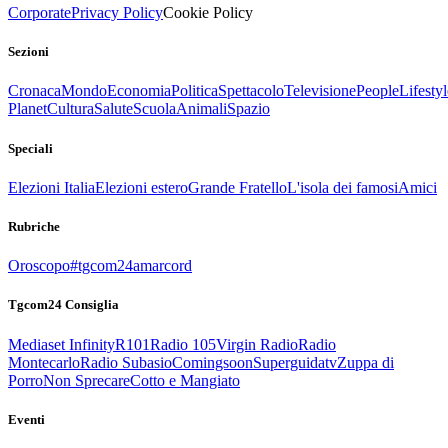
Corporate
Privacy Policy
Cookie Policy
Sezioni
Cronaca
Mondo
Economia
Politica
Spettacolo
Televisione
People
Lifestyl
Planet
Cultura
Salute
Scuola
Animali
Spazio
Speciali
Elezioni Italia
Elezioni estero
Grande Fratello
L'isola dei famosi
Amici
Rubriche
Oroscopo
#tgcom24amarcord
Tgcom24 Consiglia
Mediaset Infinity
R101
Radio 105
Virgin Radio
Radio
Montecarlo
Radio Subasio
Comingsoon
Superguidatv
Zuppa di
Porro
Non Sprecare
Cotto e Mangiato
Eventi