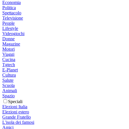
Economia
Politica
Spettacolo
Televisione
People
Lifestyle
Videogiochi
Donne
Magazine
Motori
Viaggi
Cucina
Tgtech
E-Planet
Cultura
Salute
Scuola
Animali
Spazio
Speciali
Elezioni Italia
Elezioni estero
Grande Fratello
L'isola dei famosi
Amici