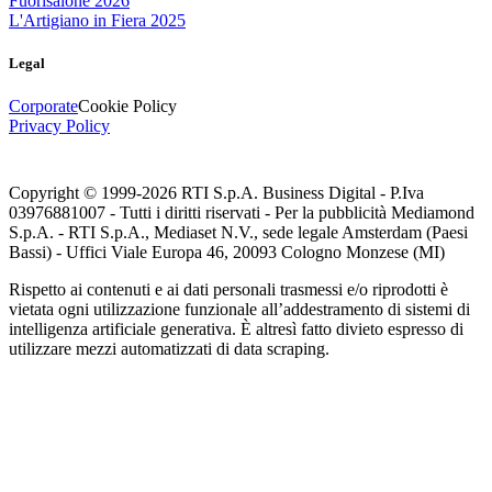
Fuorisalone 2026
L'Artigiano in Fiera 2025
Legal
Corporate
Cookie Policy
Privacy Policy
Copyright © 1999-
2026
RTI S.p.A. Business Digital - P.Iva
03976881007 - Tutti i diritti riservati - Per la pubblicità Mediamond
S.p.A. - RTI S.p.A., Mediaset N.V., sede legale Amsterdam (Paesi
Bassi) - Uffici Viale Europa 46, 20093 Cologno Monzese (MI)
Rispetto ai contenuti e ai dati personali trasmessi e/o riprodotti è
vietata ogni utilizzazione funzionale all’addestramento di sistemi di
intelligenza artificiale generativa. È altresì fatto divieto espresso di
utilizzare mezzi automatizzati di data scraping.