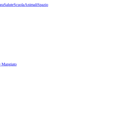
ura
Salute
Scuola
Animali
Spazio
e Mangiato