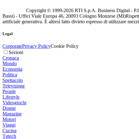
Copyright © 1999-
2026
RTI S.p.A. Business Digital - P.I
Bassi) - Uffici Viale Europa 46, 20093 Cologno Monzese (MI)
Rispett
artificiale generativa. È altresì fatto divieto espresso di utilizzare mez
Legal
Corporate
Privacy Policy
Cookie Policy
Sezioni
Cronaca
Mondo
Economia
Politica
Spettacolo
Televisione
People
Lifestyle
Videogiochi
Donne
Magazine
Motori
Viaggi
Cucina
Tgtech