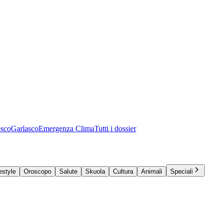
osco
Garlasco
Emergenza Clima
Tutti i dossier
estyle
Oroscopo
Salute
Skuola
Cultura
Animali
Speciali