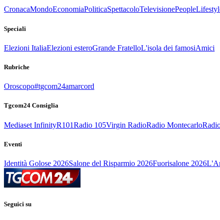
Cronaca
Mondo
Economia
Politica
Spettacolo
Televisione
People
Lifestyl
Speciali
Elezioni Italia
Elezioni estero
Grande Fratello
L'isola dei famosi
Amici
Rubriche
Oroscopo
#tgcom24amarcord
Tgcom24 Consiglia
Mediaset Infinity
R101
Radio 105
Virgin Radio
Radio Montecarlo
Radio
Eventi
Identità Golose 2026
Salone del Risparmio 2026
Fuorisalone 2026
L'Ar
Seguici su