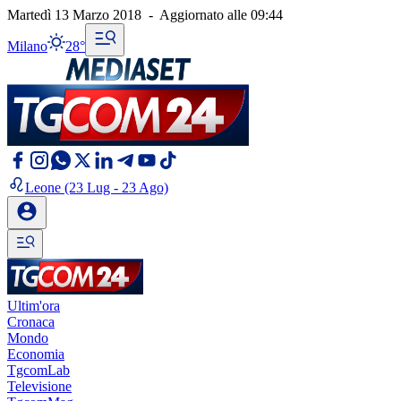
Martedì 13 Marzo 2018
-
Aggiornato alle
09:44
Milano
28°
Leone
(23 Lug - 23 Ago)
Ultim'ora
Cronaca
Mondo
Economia
TgcomLab
Televisione