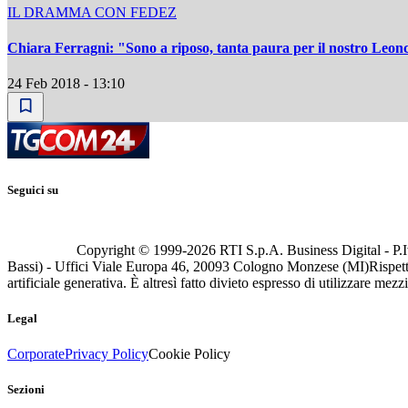
IL DRAMMA CON FEDEZ
Chiara Ferragni: "Sono a riposo, tanta paura per il nostro Leon
24 Feb 2018 - 13:10
Seguici su
Copyright © 1999-
2026
RTI S.p.A. Business Digital - P.I
Bassi) - Uffici Viale Europa 46, 20093 Cologno Monzese (MI)
Rispett
artificiale generativa. È altresì fatto divieto espresso di utilizzare mez
Legal
Corporate
Privacy Policy
Cookie Policy
Sezioni