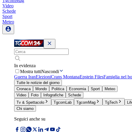
TgcomMag
Video
Schede
Sport
Meteo
In evidenza
Mostra tutti
Nascondi
Guerra Iran
Elezioni
Crans Montana
Epstein Files
Famiglia nel b
Tutte le notizie del giorno
Cronaca
Mondo
Politica
Economia
Sport
Meteo
Video
Foto
Infografiche
Schede
Tv & Spettacolo
TgcomLab
TgcomMag
TgTech
Lif
Chi siamo
Seguici anche su