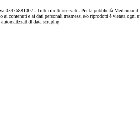
va 03976881007 - Tutti i diritti riservati - Per la pubblicità Mediamon
o ai contenuti e ai dati personali trasmessi e/o riprodotti è vietata ogni 
zi automatizzati di data scraping.