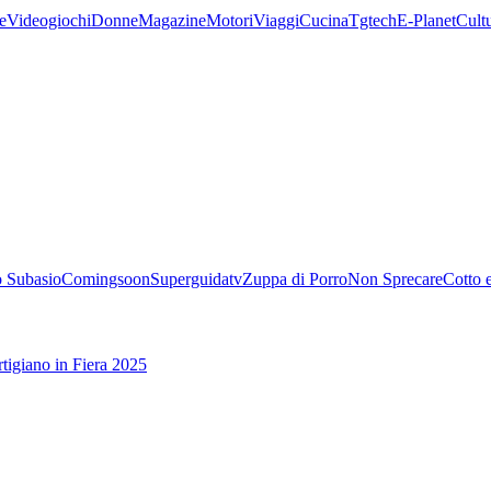
e
Videogiochi
Donne
Magazine
Motori
Viaggi
Cucina
Tgtech
E-Planet
Cult
 Subasio
Comingsoon
Superguidatv
Zuppa di Porro
Non Sprecare
Cotto 
tigiano in Fiera 2025