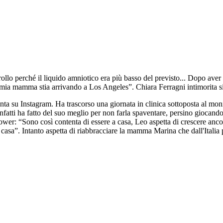
rollo perché il liquido amniotico era più basso del previsto... Dopo ave
 mia mamma stia arrivando a Los Angeles”. Chiara Ferragni intimorita si
nta su Instagram. Ha trascorso una giornata in clinica sottoposta al mon
 infatti ha fatto del suo meglio per non farla spaventare, persino giocand
llower: “Sono così contenta di essere a casa, Leo aspetta di crescere an
a casa”. Intanto aspetta di riabbracciare la mamma Marina che dall'Italia