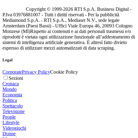
Copyright © 1999-
2026
RTI S.p.A. Business Digital -
P.Iva 03976881007 - Tutti i diritti riservati - Per la pubblicità
Mediamond S.p.A. - RTI S.p.A., Mediaset N.V., sede legale
Amsterdam (Paesi Bassi) - Uffici Viale Europa 46, 20093 Cologno
Monzese (MI)
Rispetto ai contenuti e ai dati personali trasmessi e/o
riprodotti è vietata ogni utilizzazione funzionale all’addestramento di
sistemi di intelligenza artificiale generativa. È altresì fatto divieto
espresso di utilizzare mezzi automatizzati di data scraping.
Legal
Corporate
Privacy Policy
Cookie Policy
Sezioni
Cronaca
Mondo
Economia
Politica
Spettacolo
Televisione
People
Lifestyle
Videogiochi
Donne