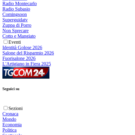
Radio Montecarlo
Radio Subasio
Comingsoon
Superguidatv
Zuppa di Porro
Non Sprecare
Cotto e Mangiato
Eventi
Identità Golose 2026
Salone del Risparmio 2026
Fuorisalone 2026
L'Artigiano in Fiera 2025
Seguici su
Sezioni
Cronaca
Mondo
Economia
Politica