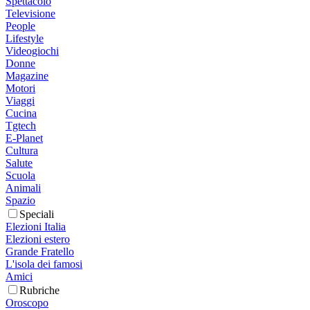
Spettacolo
Televisione
People
Lifestyle
Videogiochi
Donne
Magazine
Motori
Viaggi
Cucina
Tgtech
E-Planet
Cultura
Salute
Scuola
Animali
Spazio
Speciali
Elezioni Italia
Elezioni estero
Grande Fratello
L'isola dei famosi
Amici
Rubriche
Oroscopo