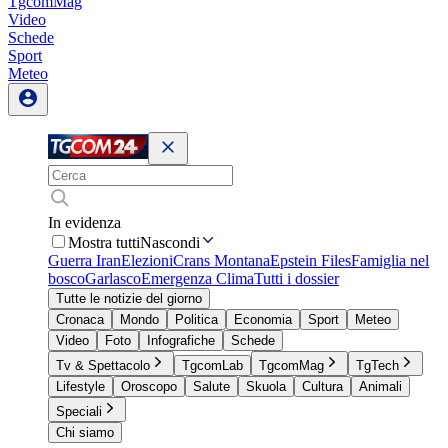
TgcomMag
Video
Schede
Sport
Meteo
In evidenza
Mostra tutti
Nascondi
Guerra Iran
Elezioni
Crans Montana
Epstein Files
Famiglia nel
bosco
Garlasco
Emergenza Clima
Tutti i dossier
Tutte le notizie del giorno
Cronaca
Mondo
Politica
Economia
Sport
Meteo
Video
Foto
Infografiche
Schede
Tv & Spettacolo
TgcomLab
TgcomMag
TgTech
Lifestyle
Oroscopo
Salute
Skuola
Cultura
Animali
Speciali
Chi siamo