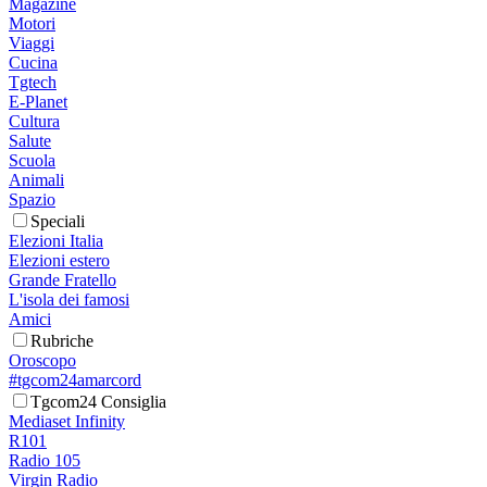
Magazine
Motori
Viaggi
Cucina
Tgtech
E-Planet
Cultura
Salute
Scuola
Animali
Spazio
Speciali
Elezioni Italia
Elezioni estero
Grande Fratello
L'isola dei famosi
Amici
Rubriche
Oroscopo
#tgcom24amarcord
Tgcom24 Consiglia
Mediaset Infinity
R101
Radio 105
Virgin Radio