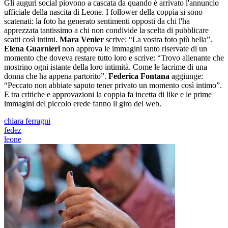
Gli auguri social piovono a cascata da quando è arrivato l'annuncio
ufficiale della nascita di Leone. I follower della coppia si sono
scatenati: la foto ha generato sentimenti opposti da chi l'ha
apprezzata tantissimo a chi non condivide la scelta di pubblicare
scatti così intimi.
Mara Venier
scrive: “La vostra foto più bella”.
Elena Guarnieri
non approva le immagini tanto riservate di un
momento che doveva restare tutto loro e scrive: “Trovo alienante che
mostrino ogni istante della loro intimità. Come le lacrime di una
donna che ha appena partorito”.
Federica Fontana
aggiunge:
“Peccato non abbiate saputo tener privato un momento così intimo”.
E tra critiche e approvazioni la coppia fa incetta di like e le prime
immagini del piccolo erede fanno il giro del web.
chiara ferragni
fedez
leone