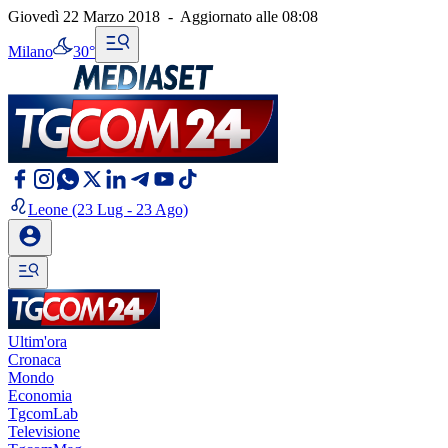
Giovedì 22 Marzo 2018
-
Aggiornato alle
08:08
Milano
30°
Leone
(23 Lug - 23 Ago)
Ultim'ora
Cronaca
Mondo
Economia
TgcomLab
Televisione