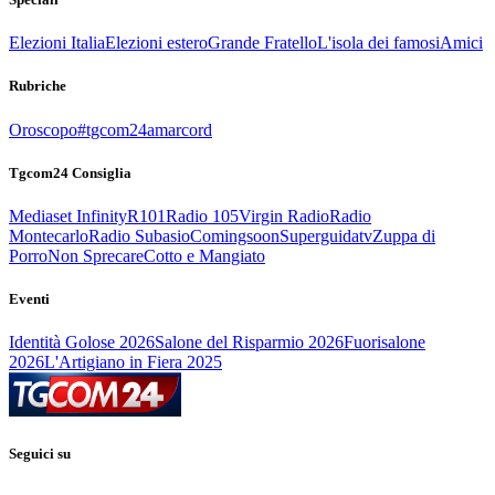
Elezioni Italia
Elezioni estero
Grande Fratello
L'isola dei famosi
Amici
Rubriche
Oroscopo
#tgcom24amarcord
Tgcom24 Consiglia
Mediaset Infinity
R101
Radio 105
Virgin Radio
Radio
Montecarlo
Radio Subasio
Comingsoon
Superguidatv
Zuppa di
Porro
Non Sprecare
Cotto e Mangiato
Eventi
Identità Golose 2026
Salone del Risparmio 2026
Fuorisalone
2026
L'Artigiano in Fiera 2025
Seguici su