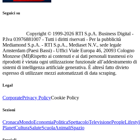
Seguici su
Copyright © 1999-
2026
RTI S.p.A. Business Digital -
P.Iva 03976881007 - Tutti i diritti riservati - Per la pubblicità
Mediamond S.p.A. - RTI S.p.A., Mediaset N.V., sede legale
Amsterdam (Paesi Bassi) - Uffici Viale Europa 46, 20093 Cologno
Monzese (MI)
Rispetto ai contenuti e ai dati personali trasmessi e/o
riprodotti è vietata ogni utilizzazione funzionale all’addestramento di
sistemi di intelligenza artificiale generativa. È altresì fatto divieto
espresso di utilizzare mezzi automatizzati di data scraping.
Legal
Corporate
Privacy Policy
Cookie Policy
Sezioni
Cronaca
Mondo
Economia
Politica
Spettacolo
Televisione
People
Lifestyl
Planet
Cultura
Salute
Scuola
Animali
Spazio
Speciali