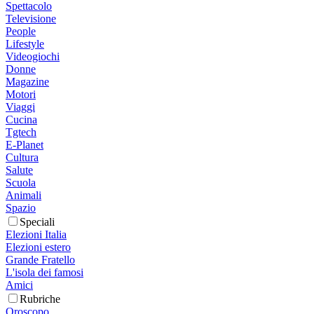
Spettacolo
Televisione
People
Lifestyle
Videogiochi
Donne
Magazine
Motori
Viaggi
Cucina
Tgtech
E-Planet
Cultura
Salute
Scuola
Animali
Spazio
Speciali
Elezioni Italia
Elezioni estero
Grande Fratello
L'isola dei famosi
Amici
Rubriche
Oroscopo