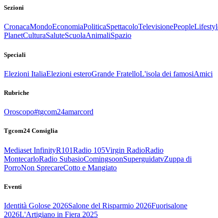
Sezioni
Cronaca
Mondo
Economia
Politica
Spettacolo
Televisione
People
Lifestyl
Planet
Cultura
Salute
Scuola
Animali
Spazio
Speciali
Elezioni Italia
Elezioni estero
Grande Fratello
L'isola dei famosi
Amici
Rubriche
Oroscopo
#tgcom24amarcord
Tgcom24 Consiglia
Mediaset Infinity
R101
Radio 105
Virgin Radio
Radio
Montecarlo
Radio Subasio
Comingsoon
Superguidatv
Zuppa di
Porro
Non Sprecare
Cotto e Mangiato
Eventi
Identità Golose 2026
Salone del Risparmio 2026
Fuorisalone
2026
L'Artigiano in Fiera 2025