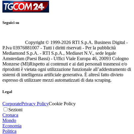
Seguici su
Copyright © 1999-
2026
RTI S.p.A. Business Digital -
P.Iva 03976881007 - Tutti i diritti riservati - Per la pubblicità
Mediamond S.p.A. - RTI S.p.A., Mediaset N.V., sede legale
Amsterdam (Paesi Bassi) - Uffici Viale Europa 46, 20093 Cologno
Monzese (MI)
Rispetto ai contenuti e ai dati personali trasmessi e/o
riprodotti è vietata ogni utilizzazione funzionale all’addestramento di
sistemi di intelligenza artificiale generativa. È altresì fatto divieto
espresso di utilizzare mezzi automatizzati di data scraping.
Legal
Corporate
Privacy Policy
Cookie Policy
Sezioni
Cronaca
Mondo
Economia
Politica