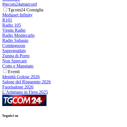
#tgcom24amarcord
Tgcom24 Consiglia
Mediaset Infinity
R101
Radio 105
Virgin Radio
Radio Montecarlo
Radio Subasio
Comingsoon
Superguidatv
Zuppa di Porro
Non Sprecare
Cotto e Mangiato
Eventi
Identità Golose 2026
Salone del Risparmio 2026
Fuorisalone 2026
L'Artigiano in Fiera 2025
Seguici su