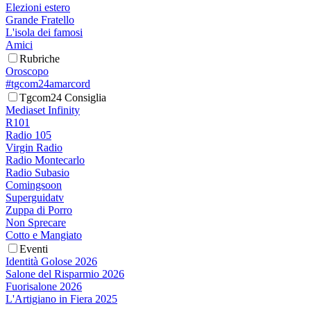
Elezioni estero
Grande Fratello
L'isola dei famosi
Amici
Rubriche
Oroscopo
#tgcom24amarcord
Tgcom24 Consiglia
Mediaset Infinity
R101
Radio 105
Virgin Radio
Radio Montecarlo
Radio Subasio
Comingsoon
Superguidatv
Zuppa di Porro
Non Sprecare
Cotto e Mangiato
Eventi
Identità Golose 2026
Salone del Risparmio 2026
Fuorisalone 2026
L'Artigiano in Fiera 2025