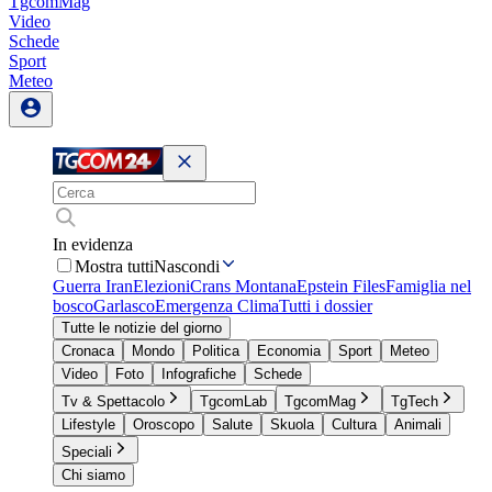
TgcomMag
Video
Schede
Sport
Meteo
In evidenza
Mostra tutti
Nascondi
Guerra Iran
Elezioni
Crans Montana
Epstein Files
Famiglia nel
bosco
Garlasco
Emergenza Clima
Tutti i dossier
Tutte le notizie del giorno
Cronaca
Mondo
Politica
Economia
Sport
Meteo
Video
Foto
Infografiche
Schede
Tv & Spettacolo
TgcomLab
TgcomMag
TgTech
Lifestyle
Oroscopo
Salute
Skuola
Cultura
Animali
Speciali
Chi siamo