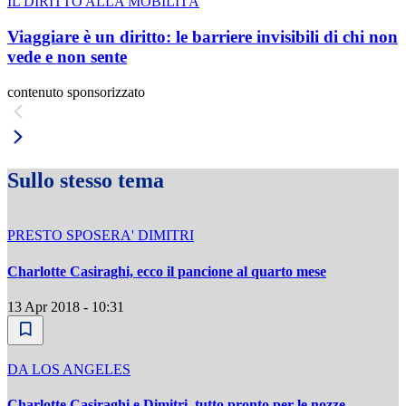
IL DIRITTO ALLA MOBILITÀ
Viaggiare è un diritto: le barriere invisibili di chi non
vede e non sente
contenuto sponsorizzato
Sullo stesso tema
PRESTO SPOSERA' DIMITRI
Charlotte Casiraghi, ecco il pancione al quarto mese
13 Apr 2018 - 10:31
DA LOS ANGELES
Charlotte Casiraghi e Dimitri, tutto pronto per le nozze