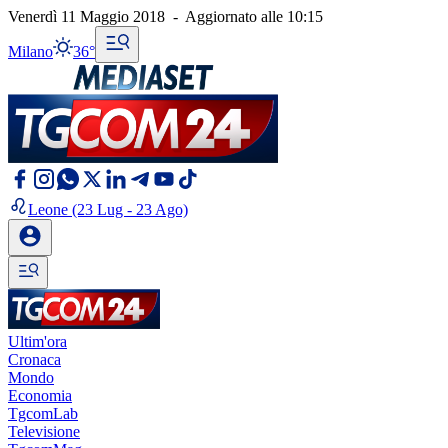
Venerdì 11 Maggio 2018
-
Aggiornato alle
10:15
Milano
36°
Leone
(23 Lug - 23 Ago)
Ultim'ora
Cronaca
Mondo
Economia
TgcomLab
Televisione