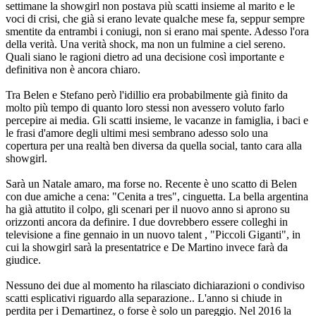
settimane la showgirl non postava più scatti insieme al marito e le
voci di crisi, che già si erano levate qualche mese fa, seppur sempre
smentite da entrambi i coniugi, non si erano mai spente. Adesso l'ora
della verità. Una verità shock, ma non un fulmine a ciel sereno.
Quali siano le ragioni dietro ad una decisione così importante e
definitiva non è ancora chiaro.
Tra Belen e Stefano però l'idillio era probabilmente già finito da
molto più tempo di quanto loro stessi non avessero voluto farlo
percepire ai media. Gli scatti insieme, le vacanze in famiglia, i baci e
le frasi d'amore degli ultimi mesi sembrano adesso solo una
copertura per una realtà ben diversa da quella social, tanto cara alla
showgirl.
Sarà un Natale amaro, ma forse no. Recente è uno scatto di Belen
con due amiche a cena: "Cenita a tres", cinguetta. La bella argentina
ha già attutito il colpo, gli scenari per il nuovo anno si aprono su
orizzonti ancora da definire. I due dovrebbero essere colleghi in
televisione a fine gennaio in un nuovo talent , "Piccoli Giganti", in
cui la showgirl sarà la presentatrice e De Martino invece farà da
giudice.
Nessuno dei due al momento ha rilasciato dichiarazioni o condiviso
scatti esplicativi riguardo alla separazione.. L'anno si chiude in
perdita per i Demartinez, o forse è solo un pareggio. Nel 2016 la