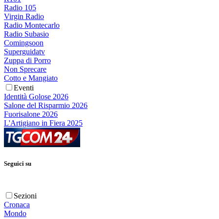
Radio 105
Virgin Radio
Radio Montecarlo
Radio Subasio
Comingsoon
Superguidatv
Zuppa di Porro
Non Sprecare
Cotto e Mangiato
Eventi
Identità Golose 2026
Salone del Risparmio 2026
Fuorisalone 2026
L'Artigiano in Fiera 2025
Seguici su
Sezioni
Cronaca
Mondo