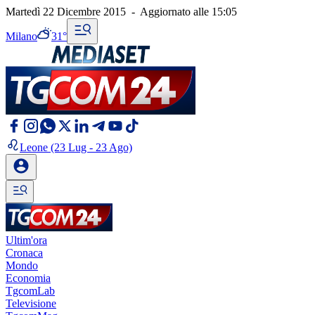
Martedì 22 Dicembre 2015
-
Aggiornato alle
15:05
Milano
31°
Leone
(23 Lug - 23 Ago)
Ultim'ora
Cronaca
Mondo
Economia
TgcomLab
Televisione