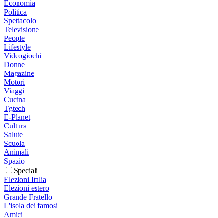
Economia
Politica
Spettacolo
Televisione
People
Lifestyle
Videogiochi
Donne
Magazine
Motori
Viaggi
Cucina
Tgtech
E-Planet
Cultura
Salute
Scuola
Animali
Spazio
Speciali
Elezioni Italia
Elezioni estero
Grande Fratello
L'isola dei famosi
Amici