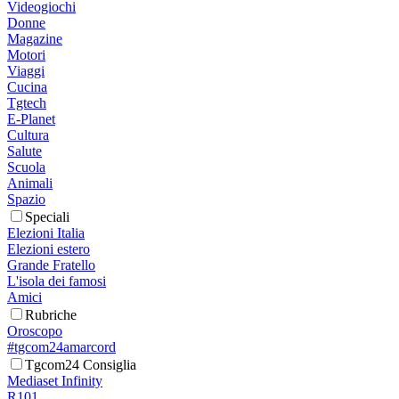
Videogiochi
Donne
Magazine
Motori
Viaggi
Cucina
Tgtech
E-Planet
Cultura
Salute
Scuola
Animali
Spazio
Speciali
Elezioni Italia
Elezioni estero
Grande Fratello
L'isola dei famosi
Amici
Rubriche
Oroscopo
#tgcom24amarcord
Tgcom24 Consiglia
Mediaset Infinity
R101