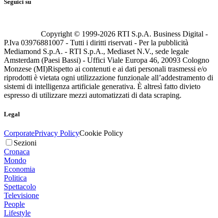
Seguici su
Copyright © 1999-
2026
RTI S.p.A. Business Digital -
P.Iva 03976881007 - Tutti i diritti riservati - Per la pubblicità
Mediamond S.p.A. - RTI S.p.A., Mediaset N.V., sede legale
Amsterdam (Paesi Bassi) - Uffici Viale Europa 46, 20093 Cologno
Monzese (MI)
Rispetto ai contenuti e ai dati personali trasmessi e/o
riprodotti è vietata ogni utilizzazione funzionale all’addestramento di
sistemi di intelligenza artificiale generativa. È altresì fatto divieto
espresso di utilizzare mezzi automatizzati di data scraping.
Legal
Corporate
Privacy Policy
Cookie Policy
Sezioni
Cronaca
Mondo
Economia
Politica
Spettacolo
Televisione
People
Lifestyle