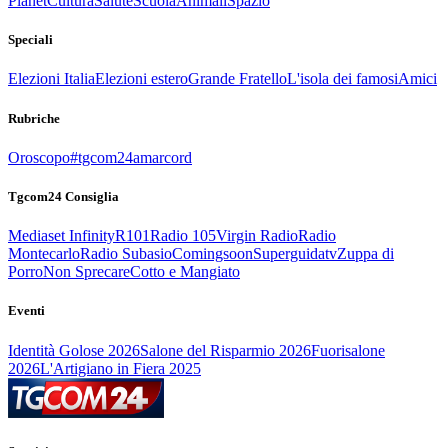
Planet
Cultura
Salute
Scuola
Animali
Spazio
Speciali
Elezioni Italia
Elezioni estero
Grande Fratello
L'isola dei famosi
Amici
Rubriche
Oroscopo
#tgcom24amarcord
Tgcom24 Consiglia
Mediaset Infinity
R101
Radio 105
Virgin Radio
Radio
Montecarlo
Radio Subasio
Comingsoon
Superguidatv
Zuppa di
Porro
Non Sprecare
Cotto e Mangiato
Eventi
Identità Golose 2026
Salone del Risparmio 2026
Fuorisalone
2026
L'Artigiano in Fiera 2025