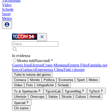
TgcomMag
Video
Schede
Sport
Meteo
In evidenza
Mostra tutti
Nascondi
Guerra Iran
Elezioni
Crans Montana
Epstein Files
Famiglia nel
bosco
Garlasco
Emergenza Clima
Tutti i dossier
Tutte le notizie del giorno
Cronaca
Mondo
Politica
Economia
Sport
Meteo
Video
Foto
Infografiche
Schede
Tv & Spettacolo
TgcomLab
TgcomMag
TgTech
Lifestyle
Oroscopo
Salute
Skuola
Cultura
Animali
Speciali
Chi siamo