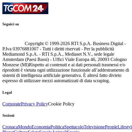
Seguici su
Copyright © 1999-
2026
RTI S.p.A. Business Digital -
P.Iva 03976881007 - Tutti i diritti riservati - Per la pubblicità
Mediamond S.p.A. - RTI S.p.A., Mediaset N.V., sede legale
Amsterdam (Paesi Bassi) - Uffici Viale Europa 46, 20093 Cologno
Monzese (MI)
Rispetto ai contenuti e ai dati personali trasmessi e/o
riprodotti è vietata ogni utilizzazione funzionale all’addestramento di
sistemi di intelligenza artificiale generativa. È altresì fatto divieto
espresso di utilizzare mezzi automatizzati di data scraping.
Legal
Corporate
Privacy Policy
Cookie Policy
Sezioni
Cronaca
Mondo
Economia
Politica
Spettacolo
Televisione
People
Lifestyl