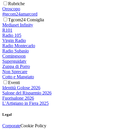
Rubriche
Oroscopo
#tgcom24amarcord
Tgcom24 Consiglia
Mediaset Infinity
R101
Radio 105
Virgin Radio
Radio Montecarlo
Radio Subasio
Comingsoon
Superguidatv
Zuppa di Porro
Non Sprecare
Cotto e Mangiato
Eventi
Identità Golose 2026
Salone del Risparmio 2026
Fuorisalone 2026
L'Artigiano in Fiera 2025
Legal
Corporate
Cookie Policy