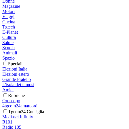
Donne
Magazine
Motori
Viaggi
Cucina
Tgtech
E-Planet
Cultura
Salute
Scuola
Animali
Spazio
Speciali
Elezioni Italia
Elezioni estero
Grande Fratello
L'isola dei famosi
Amici
Rubriche
Oroscopo
#tgcom24amarcord
Tgcom24 Consiglia
Mediaset Infinity
R101
Radio 105