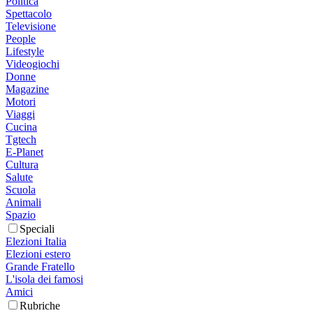
Politica
Spettacolo
Televisione
People
Lifestyle
Videogiochi
Donne
Magazine
Motori
Viaggi
Cucina
Tgtech
E-Planet
Cultura
Salute
Scuola
Animali
Spazio
Speciali
Elezioni Italia
Elezioni estero
Grande Fratello
L'isola dei famosi
Amici
Rubriche