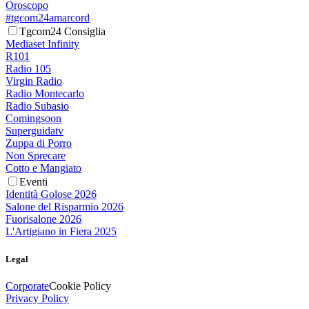
Oroscopo
#tgcom24amarcord
Tgcom24 Consiglia
Mediaset Infinity
R101
Radio 105
Virgin Radio
Radio Montecarlo
Radio Subasio
Comingsoon
Superguidatv
Zuppa di Porro
Non Sprecare
Cotto e Mangiato
Eventi
Identità Golose 2026
Salone del Risparmio 2026
Fuorisalone 2026
L'Artigiano in Fiera 2025
Legal
Corporate
Cookie Policy
Privacy Policy