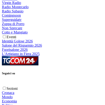
Virgin Radio
Radio Montecarlo
Radio Subasio
Comingsoon
Superguidatv
Zuppa di Porro
Non Sprecare
Cotto e Mangiato
Eventi
Identità Golose 2026
Salone del Risparmio 2026
Fuorisalone 2026
L'Artigiano in Fiera 2025
Seguici su
Sezioni
Cronaca
Mondo
Economia