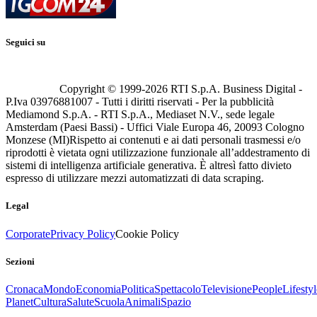
Seguici su
Copyright © 1999-
2026
RTI S.p.A. Business Digital -
P.Iva 03976881007 - Tutti i diritti riservati - Per la pubblicità
Mediamond S.p.A. - RTI S.p.A., Mediaset N.V., sede legale
Amsterdam (Paesi Bassi) - Uffici Viale Europa 46, 20093 Cologno
Monzese (MI)
Rispetto ai contenuti e ai dati personali trasmessi e/o
riprodotti è vietata ogni utilizzazione funzionale all’addestramento di
sistemi di intelligenza artificiale generativa. È altresì fatto divieto
espresso di utilizzare mezzi automatizzati di data scraping.
Legal
Corporate
Privacy Policy
Cookie Policy
Sezioni
Cronaca
Mondo
Economia
Politica
Spettacolo
Televisione
People
Lifestyl
Planet
Cultura
Salute
Scuola
Animali
Spazio