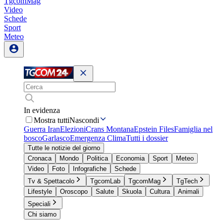
TgcomMag
Video
Schede
Sport
Meteo
In evidenza
Mostra tutti
Nascondi
Guerra Iran
Elezioni
Crans Montana
Epstein Files
Famiglia nel
bosco
Garlasco
Emergenza Clima
Tutti i dossier
Tutte le notizie del giorno
Cronaca
Mondo
Politica
Economia
Sport
Meteo
Video
Foto
Infografiche
Schede
Tv & Spettacolo
TgcomLab
TgcomMag
TgTech
Lifestyle
Oroscopo
Salute
Skuola
Cultura
Animali
Speciali
Chi siamo