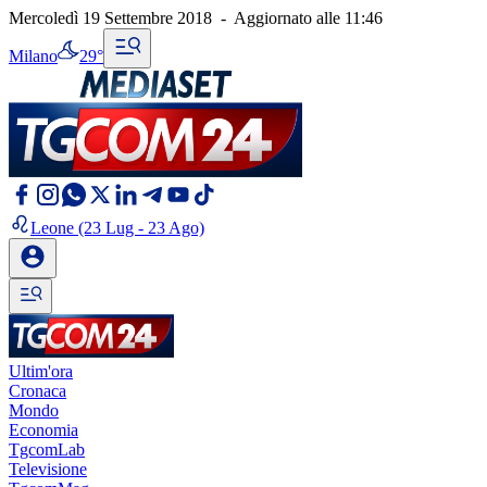
Mercoledì 19 Settembre 2018
-
Aggiornato alle
11:46
Milano
29°
Leone
(23 Lug - 23 Ago)
Ultim'ora
Cronaca
Mondo
Economia
TgcomLab
Televisione