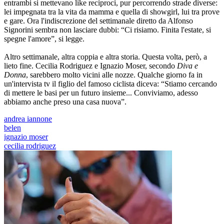
entrambi si mettevano like reciproci, pur percorrendo strade diverse:
lei impegnata tra la vita da mamma e quella di showgirl, lui tra prove
e gare. Ora l'indiscrezione del settimanale diretto da Alfonso
Signorini sembra non lasciare dubbi: “Ci risiamo. Finita l'estate, si
spegne l'amore”, si legge.
Altro settimanale, altra coppia e altra storia. Questa volta, però, a
lieto fine. Cecilia Rodriguez e Ignazio Moser, secondo
Diva e
Donna
, sarebbero molto vicini alle nozze. Qualche giorno fa in
un'intervista tv il figlio del famoso ciclista diceva: “Stiamo cercando
di mettere le basi per un futuro insieme... Conviviamo, adesso
abbiamo anche preso una casa nuova”.
andrea iannone
belen
ignazio moser
cecilia rodriguez