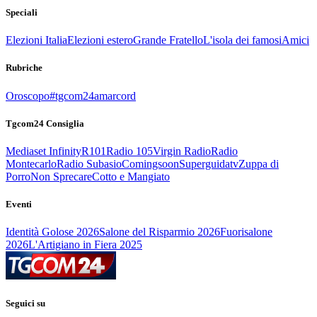
Speciali
Elezioni Italia
Elezioni estero
Grande Fratello
L'isola dei famosi
Amici
Rubriche
Oroscopo
#tgcom24amarcord
Tgcom24 Consiglia
Mediaset Infinity
R101
Radio 105
Virgin Radio
Radio
Montecarlo
Radio Subasio
Comingsoon
Superguidatv
Zuppa di
Porro
Non Sprecare
Cotto e Mangiato
Eventi
Identità Golose 2026
Salone del Risparmio 2026
Fuorisalone
2026
L'Artigiano in Fiera 2025
Seguici su