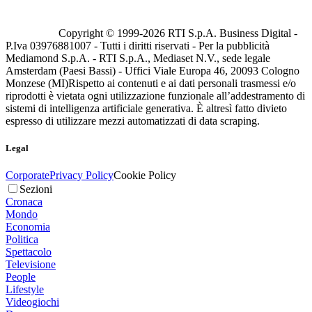
Copyright © 1999-
2026
RTI S.p.A. Business Digital -
P.Iva 03976881007 - Tutti i diritti riservati - Per la pubblicità
Mediamond S.p.A. - RTI S.p.A., Mediaset N.V., sede legale
Amsterdam (Paesi Bassi) - Uffici Viale Europa 46, 20093 Cologno
Monzese (MI)
Rispetto ai contenuti e ai dati personali trasmessi e/o
riprodotti è vietata ogni utilizzazione funzionale all’addestramento di
sistemi di intelligenza artificiale generativa. È altresì fatto divieto
espresso di utilizzare mezzi automatizzati di data scraping.
Legal
Corporate
Privacy Policy
Cookie Policy
Sezioni
Cronaca
Mondo
Economia
Politica
Spettacolo
Televisione
People
Lifestyle
Videogiochi