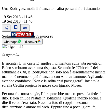
Una Rodriguez molla il fidanzato, l'altra pensa ai fiori d'arancio
19 Set 2018 - 11:46
19 Set 2018 - 11:46
Segui
su
Seguici su
whatsapp
discover
© tgcom24
E' incinta? E' in crisi? E' single? I tormentoni sulla vita privata di
Belen sembrano avere una risposta. Secondo le “Chicche” del
settimanale
Chi,
la Rodriguez non solo non è assolutamente incinta,
ma non è nemmeno più fidanzata con Andrea Iannone. Agli amici
avrebbe confidato: “Non è la solita crisi passeggera”. Intanto la
sorella Cecilia progetta le nozze con Ignazio Moser.
Per una che torna single, l'altra potrebbe mettere presto la fede al
dito. Belen chiude l'estate in solitudine. Qualche indizio social, a
dire il vero, c'era stato. Nessuna foto di coppia, nessuna
dichiarazione d'amore sul web. Eppure fino a pochi giorni fa,