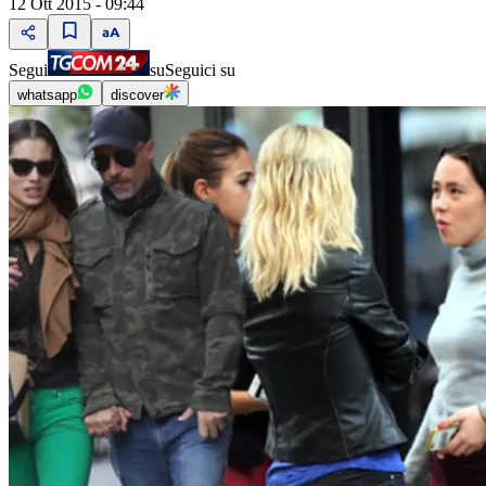
12 Ott 2015 - 09:44
Segui
su
Seguici su
whatsapp
discover