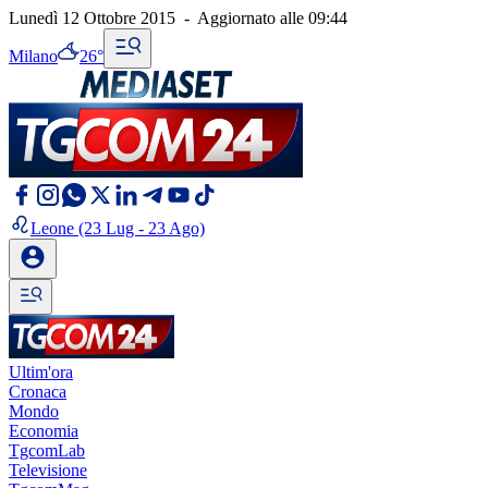
Lunedì 12 Ottobre 2015
-
Aggiornato alle
09:44
Milano
26°
Leone
(23 Lug - 23 Ago)
Ultim'ora
Cronaca
Mondo
Economia
TgcomLab
Televisione