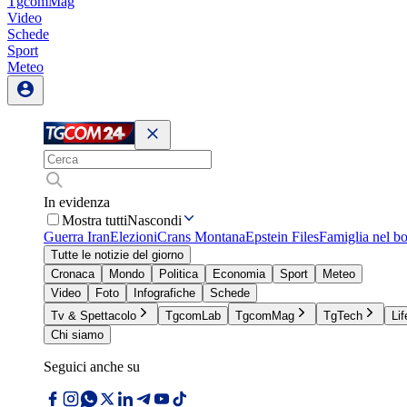
TgcomMag
Video
Schede
Sport
Meteo
In evidenza
Mostra tutti
Nascondi
Guerra Iran
Elezioni
Crans Montana
Epstein Files
Famiglia nel b
Tutte le notizie del giorno
Cronaca
Mondo
Politica
Economia
Sport
Meteo
Video
Foto
Infografiche
Schede
Tv & Spettacolo
TgcomLab
TgcomMag
TgTech
Lif
Chi siamo
Seguici anche su