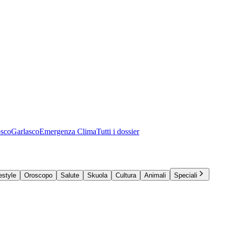
osco
Garlasco
Emergenza Clima
Tutti i dossier
estyle
Oroscopo
Salute
Skuola
Cultura
Animali
Speciali