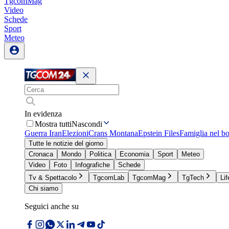
TgcomMag
Video
Schede
Sport
Meteo
In evidenza
Mostra tutti
Nascondi
Guerra Iran
Elezioni
Crans Montana
Epstein Files
Famiglia nel b
Tutte le notizie del giorno
Cronaca
Mondo
Politica
Economia
Sport
Meteo
Video
Foto
Infografiche
Schede
Tv & Spettacolo
TgcomLab
TgcomMag
TgTech
Lif
Chi siamo
Seguici anche su