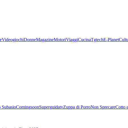
e
Videogiochi
Donne
Magazine
Motori
Viaggi
Cucina
Tgtech
E-Planet
Cult
 Subasio
Comingsoon
Superguidatv
Zuppa di Porro
Non Sprecare
Cotto 