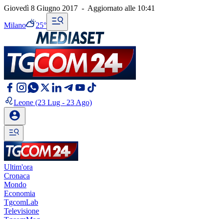
Giovedì 8 Giugno 2017
-
Aggiornato alle
10:41
Milano
25°
Leone
(23 Lug - 23 Ago)
Ultim'ora
Cronaca
Mondo
Economia
TgcomLab
Televisione