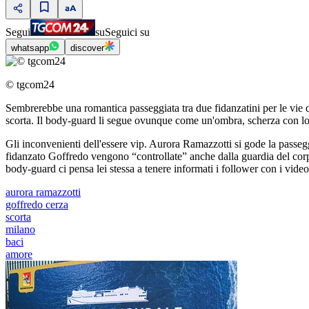
Segui
su
Seguici su
whatsapp
discover
© tgcom24
Sembrerebbe una romantica passeggiata tra due fidanzatini per le vie d
scorta. Il body-guard li segue ovunque come un'ombra, scherza con lo
Gli inconvenienti dell'essere vip. Aurora Ramazzotti si gode la passeg
fidanzato Goffredo vengono “controllate” anche dalla guardia del corpo
body-guard ci pensa lei stessa a tenere informati i follower con i video
aurora ramazzotti
goffredo cerza
scorta
milano
baci
amore