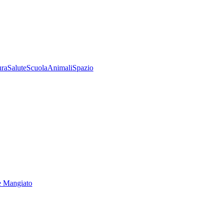
ura
Salute
Scuola
Animali
Spazio
e Mangiato