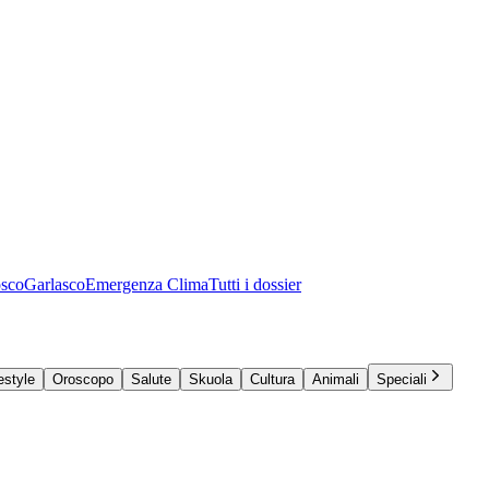
osco
Garlasco
Emergenza Clima
Tutti i dossier
estyle
Oroscopo
Salute
Skuola
Cultura
Animali
Speciali