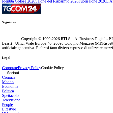
Identità Golose 2026
Salone del Risparmio 2026
Fuorisalone 2026
L'Ar
Seguici su
Copyright © 1999-
2026
RTI S.p.A. Business Digital - P.I
Bassi) - Uffici Viale Europa 46, 20093 Cologno Monzese (MI)
Rispett
artificiale generativa. È altresì fatto divieto espresso di utilizzare mez
Legal
Corporate
Privacy Policy
Cookie Policy
Sezioni
Cronaca
Mondo
Economia
Politica
Spettacolo
Televisione
People
Lifestyle