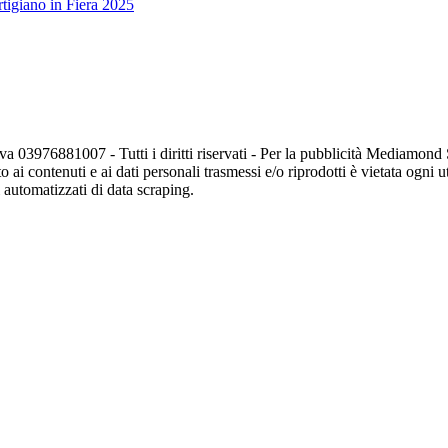
tigiano in Fiera 2025
va 03976881007 - Tutti i diritti riservati - Per la pubblicità Mediamon
o ai contenuti e ai dati personali trasmessi e/o riprodotti è vietata ogni 
zi automatizzati di data scraping.