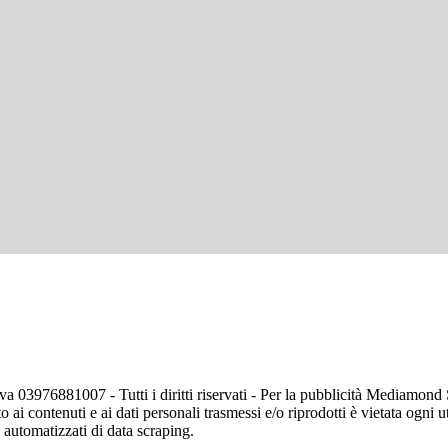
va 03976881007 - Tutti i diritti riservati - Per la pubblicità Mediamon
o ai contenuti e ai dati personali trasmessi e/o riprodotti è vietata ogni 
zi automatizzati di data scraping.