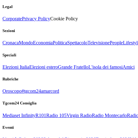
Legal
Corporate
Privacy Policy
Cookie Policy
Sezioni
Cronaca
Mondo
Economia
Politica
Spettacolo
Televisione
People
Lifestyl
Speciali
Elezioni Italia
Elezioni estero
Grande Fratello
L'isola dei famosi
Amici
Rubriche
Oroscopo
#tgcom24amarcord
Tgcom24 Consiglia
Mediaset Infinity
R101
Radio 105
Virgin Radio
Radio Montecarlo
Radio
Eventi