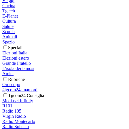
Viaggi
Cucina
Tgtech
E-Planet
Cultura
Salute
Scuola
Animali
Spazio
Speciali
Elezioni Italia
Elezioni estero
Grande Fratello
L'isola dei famosi
Amici
Rubriche
Oroscopo
#tgcom24amarcord
Tgcom24 Consiglia
Mediaset Infinity
R101
Radio 105
Virgin Radio
Radio Montecarlo
Radio Subasio