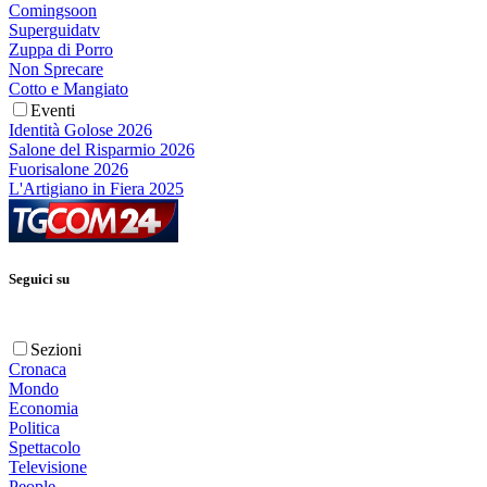
Comingsoon
Superguidatv
Zuppa di Porro
Non Sprecare
Cotto e Mangiato
Eventi
Identità Golose 2026
Salone del Risparmio 2026
Fuorisalone 2026
L'Artigiano in Fiera 2025
Seguici su
Sezioni
Cronaca
Mondo
Economia
Politica
Spettacolo
Televisione
People