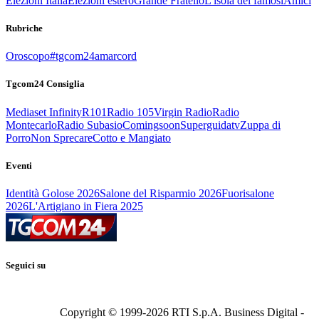
Elezioni Italia
Elezioni estero
Grande Fratello
L'isola dei famosi
Amici
Rubriche
Oroscopo
#tgcom24amarcord
Tgcom24 Consiglia
Mediaset Infinity
R101
Radio 105
Virgin Radio
Radio
Montecarlo
Radio Subasio
Comingsoon
Superguidatv
Zuppa di
Porro
Non Sprecare
Cotto e Mangiato
Eventi
Identità Golose 2026
Salone del Risparmio 2026
Fuorisalone
2026
L'Artigiano in Fiera 2025
Seguici su
Copyright © 1999-
2026
RTI S.p.A. Business Digital -