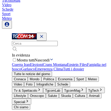
TgcomMag
Video
Schede
Sport
Meteo
In evidenza
Mostra tutti
Nascondi
Guerra Iran
Elezioni
Crans Montana
Epstein Files
Famiglia nel
bosco
Garlasco
Emergenza Clima
Tutti i dossier
Tutte le notizie del giorno
Cronaca
Mondo
Politica
Economia
Sport
Meteo
Video
Foto
Infografiche
Schede
Tv & Spettacolo
TgcomLab
TgcomMag
TgTech
Lifestyle
Oroscopo
Salute
Skuola
Cultura
Animali
Speciali
Chi siamo