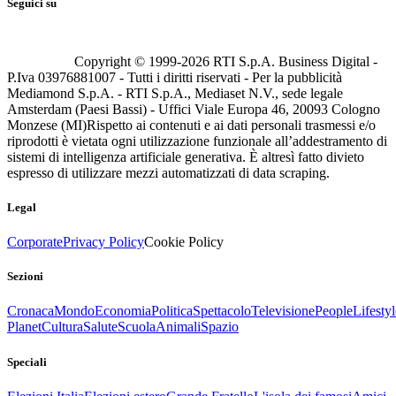
Seguici su
Copyright © 1999-
2026
RTI S.p.A. Business Digital -
P.Iva 03976881007 - Tutti i diritti riservati - Per la pubblicità
Mediamond S.p.A. - RTI S.p.A., Mediaset N.V., sede legale
Amsterdam (Paesi Bassi) - Uffici Viale Europa 46, 20093 Cologno
Monzese (MI)
Rispetto ai contenuti e ai dati personali trasmessi e/o
riprodotti è vietata ogni utilizzazione funzionale all’addestramento di
sistemi di intelligenza artificiale generativa. È altresì fatto divieto
espresso di utilizzare mezzi automatizzati di data scraping.
Legal
Corporate
Privacy Policy
Cookie Policy
Sezioni
Cronaca
Mondo
Economia
Politica
Spettacolo
Televisione
People
Lifestyl
Planet
Cultura
Salute
Scuola
Animali
Spazio
Speciali