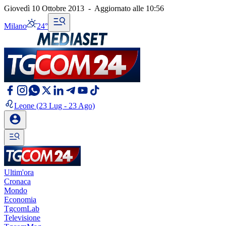
Giovedì 10 Ottobre 2013
-
Aggiornato alle
10:56
Milano
24°
Leone
(23 Lug - 23 Ago)
Ultim'ora
Cronaca
Mondo
Economia
TgcomLab
Televisione