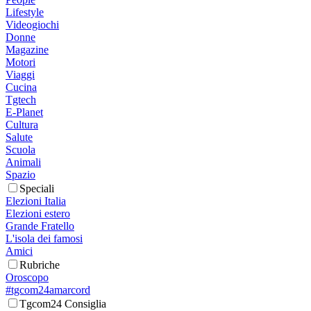
Lifestyle
Videogiochi
Donne
Magazine
Motori
Viaggi
Cucina
Tgtech
E-Planet
Cultura
Salute
Scuola
Animali
Spazio
Speciali
Elezioni Italia
Elezioni estero
Grande Fratello
L'isola dei famosi
Amici
Rubriche
Oroscopo
#tgcom24amarcord
Tgcom24 Consiglia