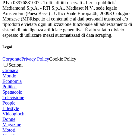
P.Iva 03976881007 - Tutti i diritti riservati - Per la pubblicità
Mediamond S.p.A. - RTI S.p.A., Mediaset N.V., sede legale
Amsterdam (Paesi Bassi) - Uffici Viale Europa 46, 20093 Cologno
Monzese (MI)
Rispetto ai contenuti e ai dati personali trasmessi e/o
riprodotti è vietata ogni utilizzazione funzionale all’addestramento di
sistemi di intelligenza artificiale generativa. È altresì fatto divieto
espresso di utilizzare mezzi automatizzati di data scraping.
Legal
Corporate
Privacy Policy
Cookie Policy
Sezioni
Cronaca
Mondo
Economia
Politica
Spettacolo
Televisione
People
Lifestyle
Videogiochi
Donne
Magazine
Motori