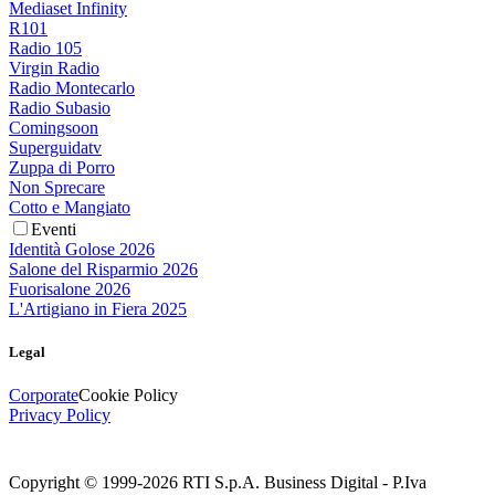
Mediaset Infinity
R101
Radio 105
Virgin Radio
Radio Montecarlo
Radio Subasio
Comingsoon
Superguidatv
Zuppa di Porro
Non Sprecare
Cotto e Mangiato
Eventi
Identità Golose 2026
Salone del Risparmio 2026
Fuorisalone 2026
L'Artigiano in Fiera 2025
Legal
Corporate
Cookie Policy
Privacy Policy
Copyright © 1999-
2026
RTI S.p.A. Business Digital - P.Iva