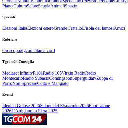
Cronaca
Mondo
Economia
Politica
Spettacolo
Televisione
People
Lifestyl
Planet
Cultura
Salute
Scuola
Animali
Spazio
Speciali
Elezioni Italia
Elezioni estero
Grande Fratello
L'isola dei famosi
Amici
Rubriche
Oroscopo
#tgcom24amarcord
Tgcom24 Consiglia
Mediaset Infinity
R101
Radio 105
Virgin Radio
Radio
Montecarlo
Radio Subasio
Comingsoon
Superguidatv
Zuppa di
Porro
Non Sprecare
Cotto e Mangiato
Eventi
Identità Golose 2026
Salone del Risparmio 2026
Fuorisalone
2026
L'Artigiano in Fiera 2025