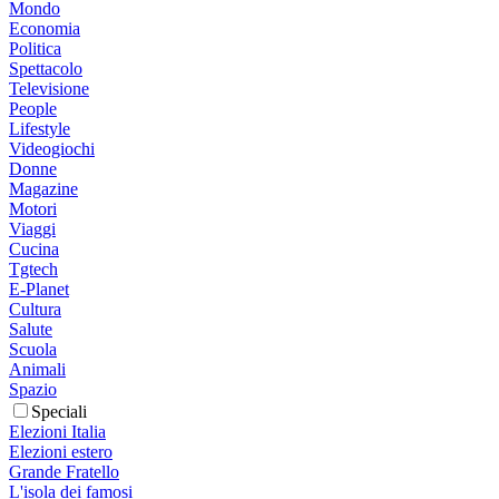
Mondo
Economia
Politica
Spettacolo
Televisione
People
Lifestyle
Videogiochi
Donne
Magazine
Motori
Viaggi
Cucina
Tgtech
E-Planet
Cultura
Salute
Scuola
Animali
Spazio
Speciali
Elezioni Italia
Elezioni estero
Grande Fratello
L'isola dei famosi