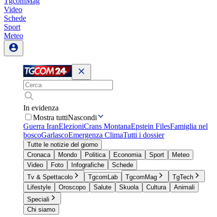
TgcomMag
Video
Schede
Sport
Meteo
In evidenza
Mostra tutti
Nascondi
Guerra Iran
Elezioni
Crans Montana
Epstein Files
Famiglia nel
bosco
Garlasco
Emergenza Clima
Tutti i dossier
Tutte le notizie del giorno
Cronaca
Mondo
Politica
Economia
Sport
Meteo
Video
Foto
Infografiche
Schede
Tv & Spettacolo
TgcomLab
TgcomMag
TgTech
Lifestyle
Oroscopo
Salute
Skuola
Cultura
Animali
Speciali
Chi siamo