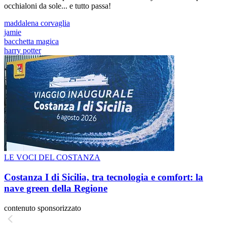
occhialoni da sole... e tutto passa!
maddalena corvaglia
jamie
bacchetta magica
harry potter
LE VOCI DEL COSTANZA
Costanza I di Sicilia, tra tecnologia e comfort: la
nave green della Regione
contenuto sponsorizzato