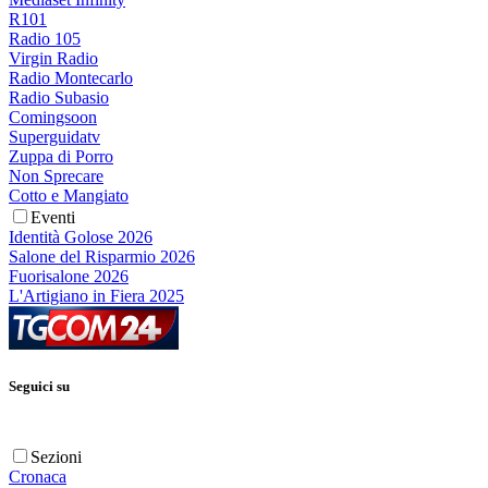
R101
Radio 105
Virgin Radio
Radio Montecarlo
Radio Subasio
Comingsoon
Superguidatv
Zuppa di Porro
Non Sprecare
Cotto e Mangiato
Eventi
Identità Golose 2026
Salone del Risparmio 2026
Fuorisalone 2026
L'Artigiano in Fiera 2025
Seguici su
Sezioni
Cronaca