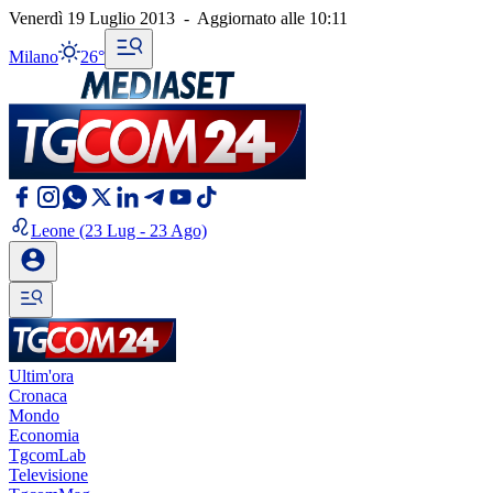
Venerdì 19 Luglio 2013
-
Aggiornato alle
10:11
Milano
26°
Leone
(23 Lug - 23 Ago)
Ultim'ora
Cronaca
Mondo
Economia
TgcomLab
Televisione