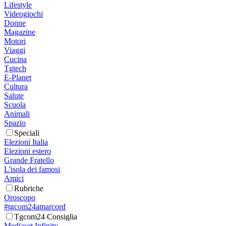
Lifestyle
Videogiochi
Donne
Magazine
Motori
Viaggi
Cucina
Tgtech
E-Planet
Cultura
Salute
Scuola
Animali
Spazio
Speciali
Elezioni Italia
Elezioni estero
Grande Fratello
L'isola dei famosi
Amici
Rubriche
Oroscopo
#tgcom24amarcord
Tgcom24 Consiglia
Mediaset Infinity