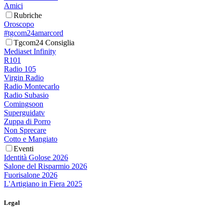
Amici
Rubriche
Oroscopo
#tgcom24amarcord
Tgcom24 Consiglia
Mediaset Infinity
R101
Radio 105
Virgin Radio
Radio Montecarlo
Radio Subasio
Comingsoon
Superguidatv
Zuppa di Porro
Non Sprecare
Cotto e Mangiato
Eventi
Identità Golose 2026
Salone del Risparmio 2026
Fuorisalone 2026
L'Artigiano in Fiera 2025
Legal