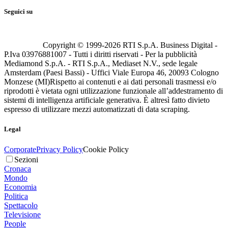
Seguici su
Copyright © 1999-
2026
RTI S.p.A. Business Digital -
P.Iva 03976881007 - Tutti i diritti riservati - Per la pubblicità
Mediamond S.p.A. - RTI S.p.A., Mediaset N.V., sede legale
Amsterdam (Paesi Bassi) - Uffici Viale Europa 46, 20093 Cologno
Monzese (MI)
Rispetto ai contenuti e ai dati personali trasmessi e/o
riprodotti è vietata ogni utilizzazione funzionale all’addestramento di
sistemi di intelligenza artificiale generativa. È altresì fatto divieto
espresso di utilizzare mezzi automatizzati di data scraping.
Legal
Corporate
Privacy Policy
Cookie Policy
Sezioni
Cronaca
Mondo
Economia
Politica
Spettacolo
Televisione
People