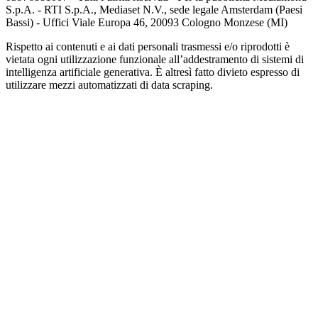
S.p.A. - RTI S.p.A., Mediaset N.V., sede legale Amsterdam (Paesi
Bassi) - Uffici Viale Europa 46, 20093 Cologno Monzese (MI)
Rispetto ai contenuti e ai dati personali trasmessi e/o riprodotti è
vietata ogni utilizzazione funzionale all’addestramento di sistemi di
intelligenza artificiale generativa. È altresì fatto divieto espresso di
utilizzare mezzi automatizzati di data scraping.