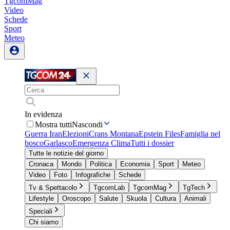
TgcomMag
Video
Schede
Sport
Meteo
In evidenza
Mostra tutti
Nascondi
Guerra Iran
Elezioni
Crans Montana
Epstein Files
Famiglia nel
bosco
Garlasco
Emergenza Clima
Tutti i dossier
Tutte le notizie del giorno
Cronaca
Mondo
Politica
Economia
Sport
Meteo
Video
Foto
Infografiche
Schede
Tv & Spettacolo
TgcomLab
TgcomMag
TgTech
Lifestyle
Oroscopo
Salute
Skuola
Cultura
Animali
Speciali
Chi siamo