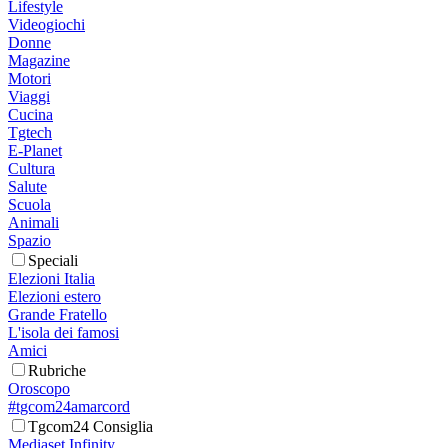
Lifestyle
Videogiochi
Donne
Magazine
Motori
Viaggi
Cucina
Tgtech
E-Planet
Cultura
Salute
Scuola
Animali
Spazio
Speciali
Elezioni Italia
Elezioni estero
Grande Fratello
L'isola dei famosi
Amici
Rubriche
Oroscopo
#tgcom24amarcord
Tgcom24 Consiglia
Mediaset Infinity