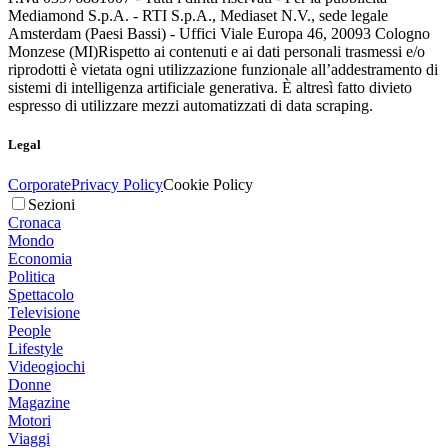
Mediamond S.p.A. - RTI S.p.A., Mediaset N.V., sede legale
Amsterdam (Paesi Bassi) - Uffici Viale Europa 46, 20093 Cologno
Monzese (MI)
Rispetto ai contenuti e ai dati personali trasmessi e/o
riprodotti è vietata ogni utilizzazione funzionale all’addestramento di
sistemi di intelligenza artificiale generativa. È altresì fatto divieto
espresso di utilizzare mezzi automatizzati di data scraping.
Legal
Corporate
Privacy Policy
Cookie Policy
Sezioni
Cronaca
Mondo
Economia
Politica
Spettacolo
Televisione
People
Lifestyle
Videogiochi
Donne
Magazine
Motori
Viaggi