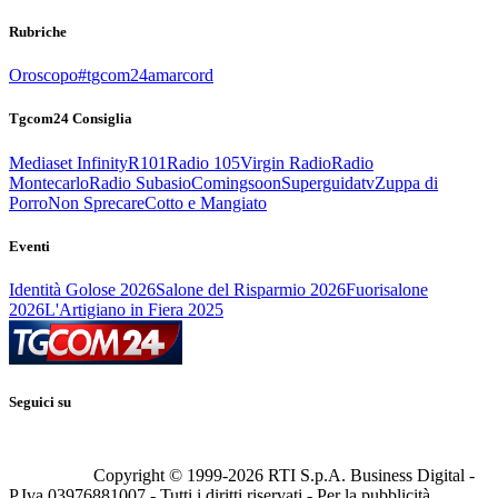
Rubriche
Oroscopo
#tgcom24amarcord
Tgcom24 Consiglia
Mediaset Infinity
R101
Radio 105
Virgin Radio
Radio
Montecarlo
Radio Subasio
Comingsoon
Superguidatv
Zuppa di
Porro
Non Sprecare
Cotto e Mangiato
Eventi
Identità Golose 2026
Salone del Risparmio 2026
Fuorisalone
2026
L'Artigiano in Fiera 2025
Seguici su
Copyright © 1999-
2026
RTI S.p.A. Business Digital -
P.Iva 03976881007 - Tutti i diritti riservati - Per la pubblicità