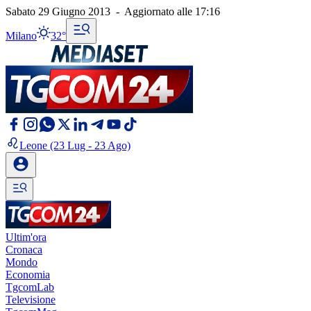
Sabato 29 Giugno 2013
-
Aggiornato alle
17:16
Milano
32°
Leone
(23 Lug - 23 Ago)
Ultim'ora
Cronaca
Mondo
Economia
TgcomLab
Televisione