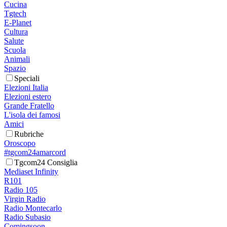
Cucina
Tgtech
E-Planet
Cultura
Salute
Scuola
Animali
Spazio
Speciali
Elezioni Italia
Elezioni estero
Grande Fratello
L'isola dei famosi
Amici
Rubriche
Oroscopo
#tgcom24amarcord
Tgcom24 Consiglia
Mediaset Infinity
R101
Radio 105
Virgin Radio
Radio Montecarlo
Radio Subasio
Comingsoon