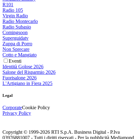
R101
Radio 105
Virgin Radio
Radio Montecarlo
Radio Subasio
Comingsoon
Superguidatv
Zuppa di Porro
Non Sprecare
Cotto e Mangiato
Eventi
Identità Golose 2026
Salone del Risparmio 2026
Fuorisalone 2026
L'Artigiano in Fiera 2025
Legal
Corporate
Cookie Policy
Privacy Policy
Copyright © 1999-
2026
RTI S.p.A. Business Digital - P.Iva
03976881007 - Tutti i diritti riservati - Per la pubblicità Mediamond