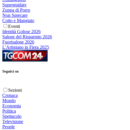
Superguidatv
Zuppa di Porro
Non Sprecare
Cotto e Mangiato
Eventi
Identità Golose 2026
Salone del Risparmio 2026
Fuorisalone 2026
L'Artigiano in Fiera 2025
Seguici su
Sezioni
Cronaca
Mondo
Economia
Politica
Spettacolo
Televisione
People