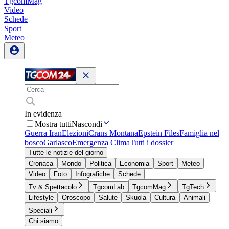
TgcomMag
Video
Schede
Sport
Meteo
In evidenza
Mostra tutti
Nascondi
Guerra Iran
Elezioni
Crans Montana
Epstein Files
Famiglia nel
bosco
Garlasco
Emergenza Clima
Tutti i dossier
Tutte le notizie del giorno
Cronaca
Mondo
Politica
Economia
Sport
Meteo
Video
Foto
Infografiche
Schede
Tv & Spettacolo
TgcomLab
TgcomMag
TgTech
Lifestyle
Oroscopo
Salute
Skuola
Cultura
Animali
Speciali
Chi siamo