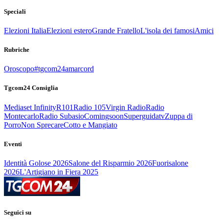
Speciali
Elezioni Italia
Elezioni estero
Grande Fratello
L'isola dei famosi
Amici
Rubriche
Oroscopo
#tgcom24amarcord
Tgcom24 Consiglia
Mediaset Infinity
R101
Radio 105
Virgin Radio
Radio
Montecarlo
Radio Subasio
Comingsoon
Superguidatv
Zuppa di
Porro
Non Sprecare
Cotto e Mangiato
Eventi
Identità Golose 2026
Salone del Risparmio 2026
Fuorisalone
2026
L'Artigiano in Fiera 2025
Seguici su