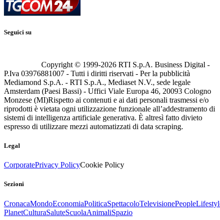
Seguici su
Copyright © 1999-
2026
RTI S.p.A. Business Digital -
P.Iva 03976881007 - Tutti i diritti riservati - Per la pubblicità
Mediamond S.p.A. - RTI S.p.A., Mediaset N.V., sede legale
Amsterdam (Paesi Bassi) - Uffici Viale Europa 46, 20093 Cologno
Monzese (MI)
Rispetto ai contenuti e ai dati personali trasmessi e/o
riprodotti è vietata ogni utilizzazione funzionale all’addestramento di
sistemi di intelligenza artificiale generativa. È altresì fatto divieto
espresso di utilizzare mezzi automatizzati di data scraping.
Legal
Corporate
Privacy Policy
Cookie Policy
Sezioni
Cronaca
Mondo
Economia
Politica
Spettacolo
Televisione
People
Lifestyl
Planet
Cultura
Salute
Scuola
Animali
Spazio