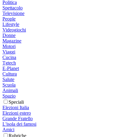
Politica
Spettacolo
Televisione
People
Lifestyle
Videogiochi
Donne
Magazine
Motori
Viaggi
Cucina
Tgtech
E-Planet
Cultura
Salute
Scuola
Animali
Spazio
Speciali
Elezioni Italia
Elezioni estero
Grande Fratello
L'isola dei famosi
Amici
Rubriche