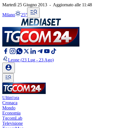
Martedì 25 Giugno 2013
-
Aggiornato alle
11:48
Milano
25°
Leone
(23 Lug - 23 Ago)
Ultim'ora
Cronaca
Mondo
Economia
TgcomLab
Televisione