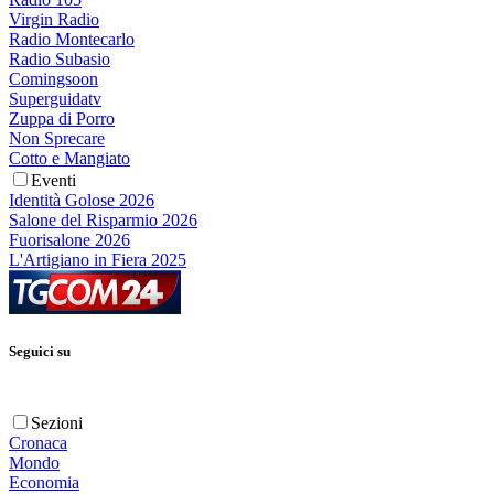
Virgin Radio
Radio Montecarlo
Radio Subasio
Comingsoon
Superguidatv
Zuppa di Porro
Non Sprecare
Cotto e Mangiato
Eventi
Identità Golose 2026
Salone del Risparmio 2026
Fuorisalone 2026
L'Artigiano in Fiera 2025
Seguici su
Sezioni
Cronaca
Mondo
Economia