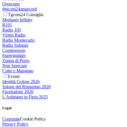
Oroscopo
#tgcom24amarcord
Tgcom24 Consiglia
Mediaset Infinity
R101
Radio 105
Virgin Radio
Radio Montecarlo
Radio Subasio
Comingsoon
Superguidatv
Zuppa di Porro
Non Sprecare
Cotto e Mangiato
Eventi
Identità Golose 2026
Salone del Risparmio 2026
Fuorisalone 2026
L'Artigiano in Fiera 2025
Legal
Corporate
Cookie Policy
Privacy Policy