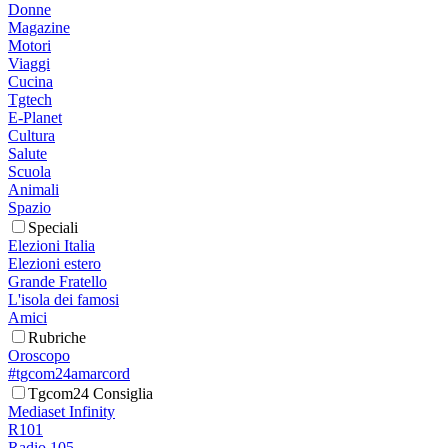
Donne
Magazine
Motori
Viaggi
Cucina
Tgtech
E-Planet
Cultura
Salute
Scuola
Animali
Spazio
Speciali
Elezioni Italia
Elezioni estero
Grande Fratello
L'isola dei famosi
Amici
Rubriche
Oroscopo
#tgcom24amarcord
Tgcom24 Consiglia
Mediaset Infinity
R101
Radio 105