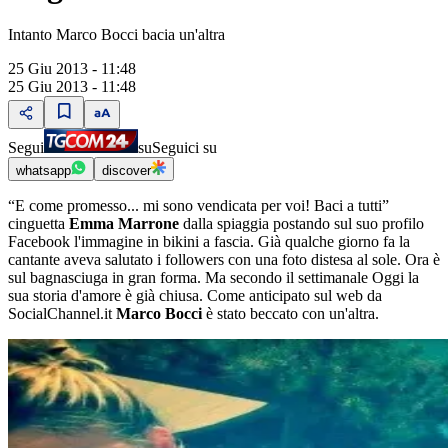
Intanto Marco Bocci bacia un'altra
25 Giu 2013 - 11:48
25 Giu 2013 - 11:48
Segui
su
Seguici su
whatsapp
discover
“E come promesso... mi sono vendicata per voi! Baci a tutti”
cinguetta
Emma Marrone
dalla spiaggia postando sul suo profilo
Facebook l'immagine in bikini a fascia. Già qualche giorno fa la
cantante aveva salutato i followers con una foto distesa al sole. Ora è
sul bagnasciuga in gran forma. Ma secondo il settimanale Oggi la
sua storia d'amore è già chiusa. Come anticipato sul web da
SocialChannel.it
Marco Bocci
è stato beccato con un'altra.