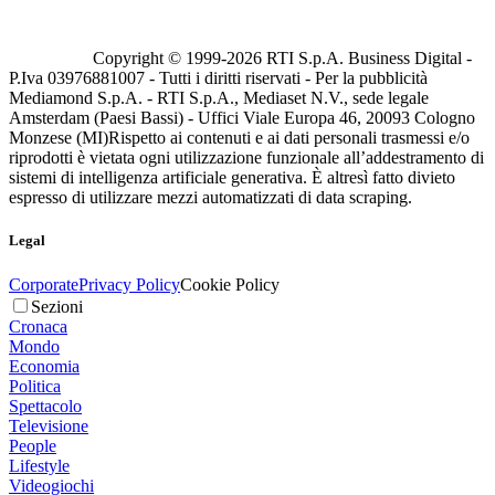
Copyright © 1999-
2026
RTI S.p.A. Business Digital -
P.Iva 03976881007 - Tutti i diritti riservati - Per la pubblicità
Mediamond S.p.A. - RTI S.p.A., Mediaset N.V., sede legale
Amsterdam (Paesi Bassi) - Uffici Viale Europa 46, 20093 Cologno
Monzese (MI)
Rispetto ai contenuti e ai dati personali trasmessi e/o
riprodotti è vietata ogni utilizzazione funzionale all’addestramento di
sistemi di intelligenza artificiale generativa. È altresì fatto divieto
espresso di utilizzare mezzi automatizzati di data scraping.
Legal
Corporate
Privacy Policy
Cookie Policy
Sezioni
Cronaca
Mondo
Economia
Politica
Spettacolo
Televisione
People
Lifestyle
Videogiochi