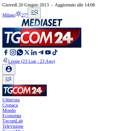
Giovedì 20 Giugno 2013
-
Aggiornato alle
14:06
Milano
27°
Leone
(23 Lug - 23 Ago)
Ultim'ora
Cronaca
Mondo
Economia
TgcomLab
Televisione