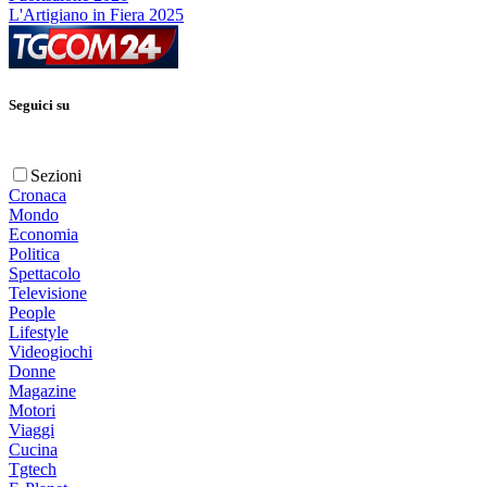
L'Artigiano in Fiera 2025
Seguici su
Sezioni
Cronaca
Mondo
Economia
Politica
Spettacolo
Televisione
People
Lifestyle
Videogiochi
Donne
Magazine
Motori
Viaggi
Cucina
Tgtech