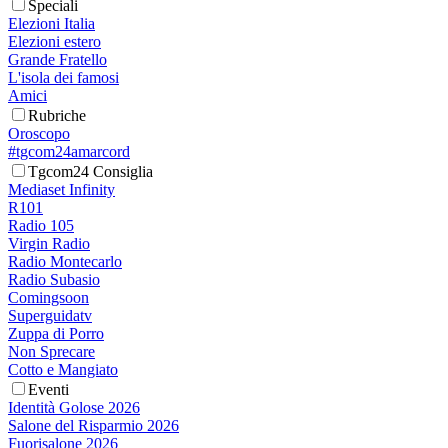
Speciali
Elezioni Italia
Elezioni estero
Grande Fratello
L'isola dei famosi
Amici
Rubriche
Oroscopo
#tgcom24amarcord
Tgcom24 Consiglia
Mediaset Infinity
R101
Radio 105
Virgin Radio
Radio Montecarlo
Radio Subasio
Comingsoon
Superguidatv
Zuppa di Porro
Non Sprecare
Cotto e Mangiato
Eventi
Identità Golose 2026
Salone del Risparmio 2026
Fuorisalone 2026