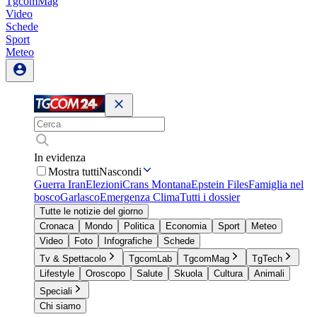
TgcomMag
Video
Schede
Sport
Meteo
In evidenza
Mostra tutti
Nascondi
Guerra Iran
Elezioni
Crans Montana
Epstein Files
Famiglia nel
bosco
Garlasco
Emergenza Clima
Tutti i dossier
Tutte le notizie del giorno
Cronaca
Mondo
Politica
Economia
Sport
Meteo
Video
Foto
Infografiche
Schede
Tv & Spettacolo
TgcomLab
TgcomMag
TgTech
Lifestyle
Oroscopo
Salute
Skuola
Cultura
Animali
Speciali
Chi siamo