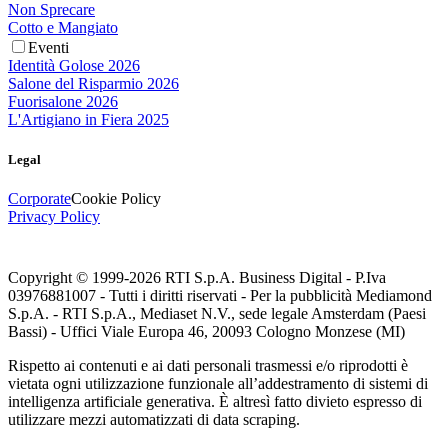
Non Sprecare
Cotto e Mangiato
Eventi
Identità Golose 2026
Salone del Risparmio 2026
Fuorisalone 2026
L'Artigiano in Fiera 2025
Legal
Corporate
Cookie Policy
Privacy Policy
Copyright © 1999-
2026
RTI S.p.A. Business Digital - P.Iva
03976881007 - Tutti i diritti riservati - Per la pubblicità Mediamond
S.p.A. - RTI S.p.A., Mediaset N.V., sede legale Amsterdam (Paesi
Bassi) - Uffici Viale Europa 46, 20093 Cologno Monzese (MI)
Rispetto ai contenuti e ai dati personali trasmessi e/o riprodotti è
vietata ogni utilizzazione funzionale all’addestramento di sistemi di
intelligenza artificiale generativa. È altresì fatto divieto espresso di
utilizzare mezzi automatizzati di data scraping.