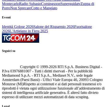
Montecarlo
Radio Subasio
Comingsoon
Superguidatv
Zuppa di
Porro
Non Sprecare
Cotto e Mangiato
Eventi
Identità Golose 2026
Salone del Risparmio 2026
Fuorisalone
2026
L'Artigiano in Fiera 2025
Seguici su
Copyright © 1999-
2026
RTI S.p.A. Business Digital -
P.Iva 03976881007 - Tutti i diritti riservati - Per la pubblicità
Mediamond S.p.A. - RTI S.p.A., Mediaset N.V., sede legale
Amsterdam (Paesi Bassi) - Uffici Viale Europa 46, 20093 Cologno
Monzese (MI)
Rispetto ai contenuti e ai dati personali trasmessi e/o
riprodotti è vietata ogni utilizzazione funzionale all’addestramento di
sistemi di intelligenza artificiale generativa. È altresì fatto divieto
espresso di utilizzare mezzi automatizzati di data scraping.
Legal