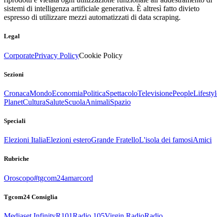
sistemi di intelligenza artificiale generativa. È altresì fatto divieto
espresso di utilizzare mezzi automatizzati di data scraping.
Legal
Corporate
Privacy Policy
Cookie Policy
Sezioni
Cronaca
Mondo
Economia
Politica
Spettacolo
Televisione
People
Lifestyl
Planet
Cultura
Salute
Scuola
Animali
Spazio
Speciali
Elezioni Italia
Elezioni estero
Grande Fratello
L'isola dei famosi
Amici
Rubriche
Oroscopo
#tgcom24amarcord
Tgcom24 Consiglia
Mediaset Infinity
R101
Radio 105
Virgin Radio
Radio