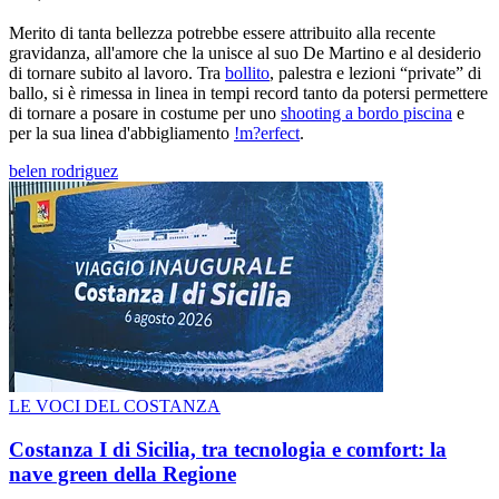
Merito di tanta bellezza potrebbe essere attribuito alla recente
gravidanza, all'amore che la unisce al suo De Martino e al desiderio
di tornare subito al lavoro. Tra
bollito
, palestra e lezioni “private” di
ballo, si è rimessa in linea in tempi record tanto da potersi permettere
di tornare a posare in costume per uno
shooting a bordo piscina
e
per la sua linea d'abbigliamento
!m?erfect
.
belen rodriguez
LE VOCI DEL COSTANZA
Costanza I di Sicilia, tra tecnologia e comfort: la
nave green della Regione