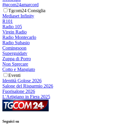
#tgcom24amarcord
Tgcom24 Consiglia
Mediaset Infinity
R101
Radio 105
Virgin Radio
Radio Montecarlo
Radio Subasio
Comingsoon
Superguidatv
Zuppa di Porro
Non Sprecare
Cotto e Mangiato
Eventi
Identità Golose 2026
Salone del Risparmio 2026
Fuorisalone 2026
L'Artigiano in Fiera 2025
Seguici su