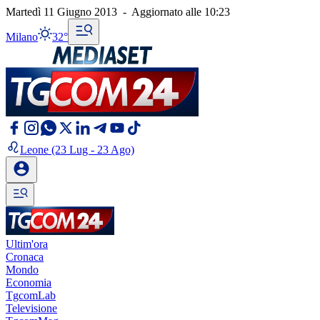
Martedì 11 Giugno 2013
-
Aggiornato alle
10:23
Milano
32°
Leone
(23 Lug - 23 Ago)
Ultim'ora
Cronaca
Mondo
Economia
TgcomLab
Televisione