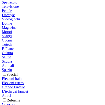
Spettacolo
Televisione
People
Lifestyle
Videogiochi
Donne
Magazine
Motori
Viaggi
Cucina
Tgtech
E-Planet
Cultura
Salute
Scuola
Animali
Spazio
Speciali
Elezioni Italia
Elezioni estero
Grande Fratello
L'isola dei famosi
Amici
Rubriche
Oroscopo