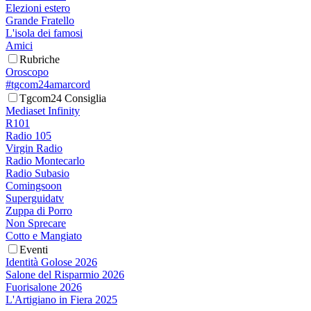
Elezioni estero
Grande Fratello
L'isola dei famosi
Amici
Rubriche
Oroscopo
#tgcom24amarcord
Tgcom24 Consiglia
Mediaset Infinity
R101
Radio 105
Virgin Radio
Radio Montecarlo
Radio Subasio
Comingsoon
Superguidatv
Zuppa di Porro
Non Sprecare
Cotto e Mangiato
Eventi
Identità Golose 2026
Salone del Risparmio 2026
Fuorisalone 2026
L'Artigiano in Fiera 2025