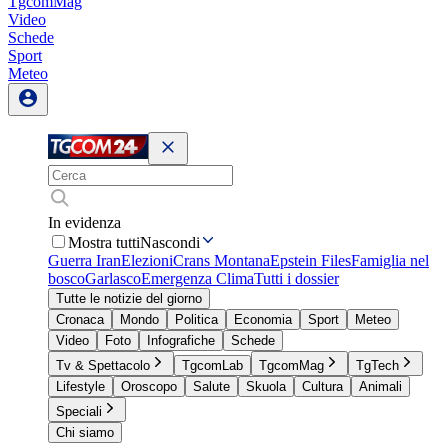
TgcomMag
Video
Schede
Sport
Meteo
In evidenza
Mostra tutti
Nascondi
Guerra Iran
Elezioni
Crans Montana
Epstein Files
Famiglia nel
bosco
Garlasco
Emergenza Clima
Tutti i dossier
Tutte le notizie del giorno
Cronaca
Mondo
Politica
Economia
Sport
Meteo
Video
Foto
Infografiche
Schede
Tv & Spettacolo
TgcomLab
TgcomMag
TgTech
Lifestyle
Oroscopo
Salute
Skuola
Cultura
Animali
Speciali
Chi siamo