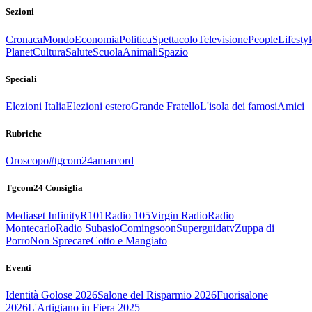
Sezioni
Cronaca
Mondo
Economia
Politica
Spettacolo
Televisione
People
Lifestyl
Planet
Cultura
Salute
Scuola
Animali
Spazio
Speciali
Elezioni Italia
Elezioni estero
Grande Fratello
L'isola dei famosi
Amici
Rubriche
Oroscopo
#tgcom24amarcord
Tgcom24 Consiglia
Mediaset Infinity
R101
Radio 105
Virgin Radio
Radio
Montecarlo
Radio Subasio
Comingsoon
Superguidatv
Zuppa di
Porro
Non Sprecare
Cotto e Mangiato
Eventi
Identità Golose 2026
Salone del Risparmio 2026
Fuorisalone
2026
L'Artigiano in Fiera 2025