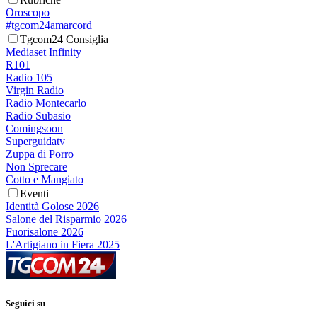
Oroscopo
#tgcom24amarcord
Tgcom24 Consiglia
Mediaset Infinity
R101
Radio 105
Virgin Radio
Radio Montecarlo
Radio Subasio
Comingsoon
Superguidatv
Zuppa di Porro
Non Sprecare
Cotto e Mangiato
Eventi
Identità Golose 2026
Salone del Risparmio 2026
Fuorisalone 2026
L'Artigiano in Fiera 2025
Seguici su