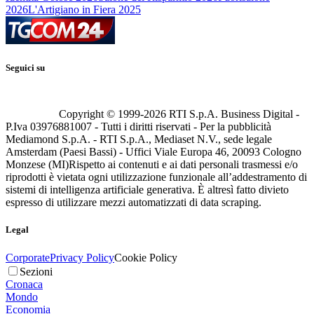
2026
L'Artigiano in Fiera 2025
Seguici su
Copyright © 1999-
2026
RTI S.p.A. Business Digital -
P.Iva 03976881007 - Tutti i diritti riservati - Per la pubblicità
Mediamond S.p.A. - RTI S.p.A., Mediaset N.V., sede legale
Amsterdam (Paesi Bassi) - Uffici Viale Europa 46, 20093 Cologno
Monzese (MI)
Rispetto ai contenuti e ai dati personali trasmessi e/o
riprodotti è vietata ogni utilizzazione funzionale all’addestramento di
sistemi di intelligenza artificiale generativa. È altresì fatto divieto
espresso di utilizzare mezzi automatizzati di data scraping.
Legal
Corporate
Privacy Policy
Cookie Policy
Sezioni
Cronaca
Mondo
Economia