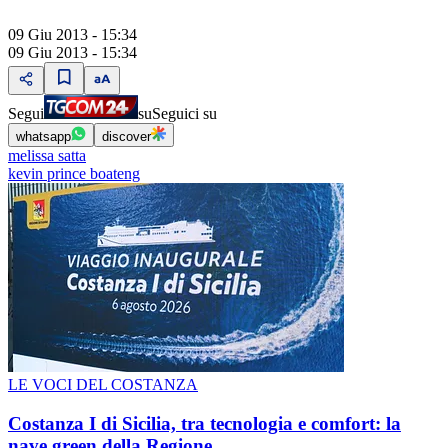
09 Giu 2013 - 15:34
09 Giu 2013 - 15:34
Segui
su
Seguici su
whatsapp
discover
melissa satta
kevin prince boateng
LE VOCI DEL COSTANZA
Costanza I di Sicilia, tra tecnologia e comfort: la
nave green della Regione