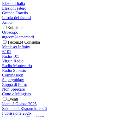
Elezioni Italia
Elezioni estero
Grande Fratello
L'isola dei famosi
Amici
Rubriche
Oroscopo
#tgcom24amarcord
Tgcom24 Consiglia
Mediaset Infinity
R101
Radio 105
Virgin Radio
Radio Montecarlo
Radio Subasio
Comingsoon
Superguidatv
Zuppa di Porro
Non Sprecare
Cotto e Mangiato
Eventi
Identità Golose 2026
Salone del Risparmio 2026
Fuorisalone 2026