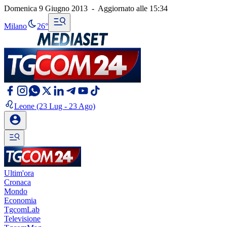
Domenica 9 Giugno 2013
-
Aggiornato alle
15:34
Milano
26°
Leone
(23 Lug - 23 Ago)
Ultim'ora
Cronaca
Mondo
Economia
TgcomLab
Televisione