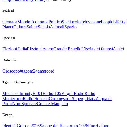
Sezioni
Cronaca
Mondo
Economia
Politica
Spettacolo
Televisione
People
Lifestyl
Planet
Cultura
Salute
Scuola
Animali
Spazio
Speciali
Elezioni Italia
Elezioni estero
Grande Fratello
L'isola dei famosi
Amici
Rubriche
Oroscopo
#tgcom24amarcord
Tgcom24 Consiglia
Mediaset Infinity
R101
Radio 105
Virgin Radio
Radio
Montecarlo
Radio Subasio
Comingsoon
Superguidatv
Zuppa di
Porro
Non Sprecare
Cotto e Mangiato
Eventi
Identità Golose 2026
Salone del Risparmio 2026
Fuorisalone