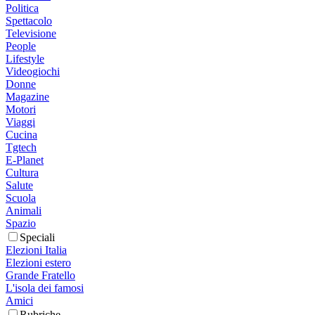
Politica
Spettacolo
Televisione
People
Lifestyle
Videogiochi
Donne
Magazine
Motori
Viaggi
Cucina
Tgtech
E-Planet
Cultura
Salute
Scuola
Animali
Spazio
Speciali
Elezioni Italia
Elezioni estero
Grande Fratello
L'isola dei famosi
Amici
Rubriche