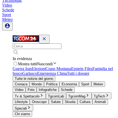
TgcomMag
Video
Schede
Sport
Meteo
In evidenza
Mostra tutti
Nascondi
Guerra Iran
Elezioni
Crans Montana
Epstein Files
Famiglia nel
bosco
Garlasco
Emergenza Clima
Tutti i dossier
Tutte le notizie del giorno
Cronaca
Mondo
Politica
Economia
Sport
Meteo
Video
Foto
Infografiche
Schede
Tv & Spettacolo
TgcomLab
TgcomMag
TgTech
Lifestyle
Oroscopo
Salute
Skuola
Cultura
Animali
Speciali
Chi siamo