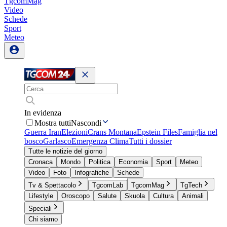
TgcomMag
Video
Schede
Sport
Meteo
In evidenza
Mostra tutti
Nascondi
Guerra Iran
Elezioni
Crans Montana
Epstein Files
Famiglia nel
bosco
Garlasco
Emergenza Clima
Tutti i dossier
Tutte le notizie del giorno
Cronaca
Mondo
Politica
Economia
Sport
Meteo
Video
Foto
Infografiche
Schede
Tv & Spettacolo
TgcomLab
TgcomMag
TgTech
Lifestyle
Oroscopo
Salute
Skuola
Cultura
Animali
Speciali
Chi siamo