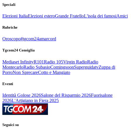
Speciali
Elezioni Italia
Elezioni estero
Grande Fratello
L'isola dei famosi
Amici
Rubriche
Oroscopo
#tgcom24amarcord
Tgcom24 Consiglia
Mediaset Infinity
R101
Radio 105
Virgin Radio
Radio
Montecarlo
Radio Subasio
Comingsoon
Superguidatv
Zuppa di
Porro
Non Sprecare
Cotto e Mangiato
Eventi
Identità Golose 2026
Salone del Risparmio 2026
Fuorisalone
2026
L'Artigiano in Fiera 2025
Seguici su