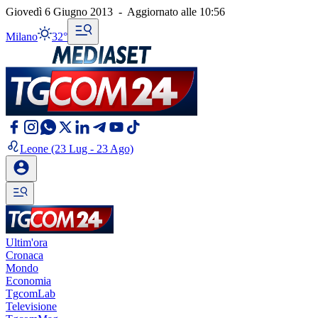
Giovedì 6 Giugno 2013
-
Aggiornato alle
10:56
Milano
32°
Leone
(23 Lug - 23 Ago)
Ultim'ora
Cronaca
Mondo
Economia
TgcomLab
Televisione