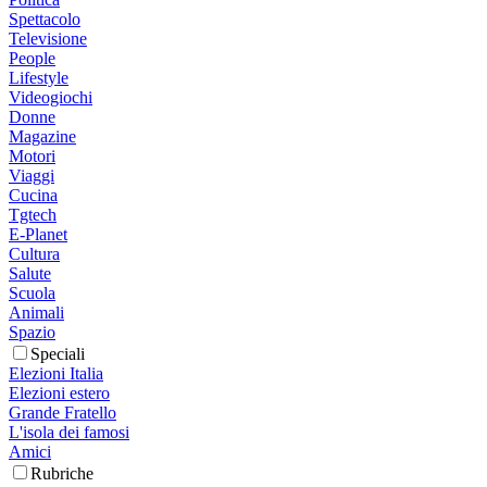
Spettacolo
Televisione
People
Lifestyle
Videogiochi
Donne
Magazine
Motori
Viaggi
Cucina
Tgtech
E-Planet
Cultura
Salute
Scuola
Animali
Spazio
Speciali
Elezioni Italia
Elezioni estero
Grande Fratello
L'isola dei famosi
Amici
Rubriche