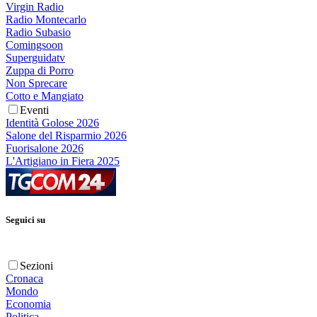
Virgin Radio
Radio Montecarlo
Radio Subasio
Comingsoon
Superguidatv
Zuppa di Porro
Non Sprecare
Cotto e Mangiato
Eventi
Identità Golose 2026
Salone del Risparmio 2026
Fuorisalone 2026
L'Artigiano in Fiera 2025
Seguici su
Sezioni
Cronaca
Mondo
Economia
Politica