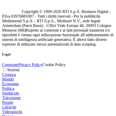
Copyright © 1999-
2026
RTI S.p.A. Business Digital -
P.Iva 03976881007 - Tutti i diritti riservati - Per la pubblicità
Mediamond S.p.A. - RTI S.p.A., Mediaset N.V., sede legale
Amsterdam (Paesi Bassi) - Uffici Viale Europa 46, 20093 Cologno
Monzese (MI)
Rispetto ai contenuti e ai dati personali trasmessi e/o
riprodotti è vietata ogni utilizzazione funzionale all’addestramento di
sistemi di intelligenza artificiale generativa. È altresì fatto divieto
espresso di utilizzare mezzi automatizzati di data scraping.
Legal
Corporate
Privacy Policy
Cookie Policy
Sezioni
Cronaca
Mondo
Economia
Politica
Spettacolo
Televisione
People
Lifestyle
Videogiochi