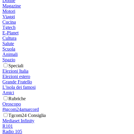
Donne
Magazine
Motori
Viaggi
Cucina
Tgtech
E-Planet
Cultura
Salute
Scuola
Animali
Spazio
Speciali
Elezioni Italia
Elezioni estero
Grande Fratello
L'isola dei famosi
Amici
Rubriche
Oroscopo
#tgcom24amarcord
Tgcom24 Consiglia
Mediaset Infinity
R101
Radio 105