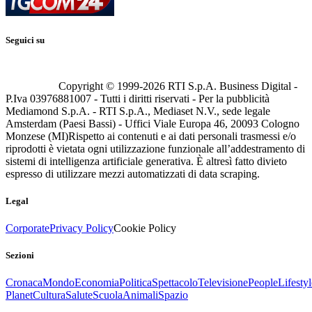
Seguici su
Copyright © 1999-
2026
RTI S.p.A. Business Digital -
P.Iva 03976881007 - Tutti i diritti riservati - Per la pubblicità
Mediamond S.p.A. - RTI S.p.A., Mediaset N.V., sede legale
Amsterdam (Paesi Bassi) - Uffici Viale Europa 46, 20093 Cologno
Monzese (MI)
Rispetto ai contenuti e ai dati personali trasmessi e/o
riprodotti è vietata ogni utilizzazione funzionale all’addestramento di
sistemi di intelligenza artificiale generativa. È altresì fatto divieto
espresso di utilizzare mezzi automatizzati di data scraping.
Legal
Corporate
Privacy Policy
Cookie Policy
Sezioni
Cronaca
Mondo
Economia
Politica
Spettacolo
Televisione
People
Lifestyl
Planet
Cultura
Salute
Scuola
Animali
Spazio