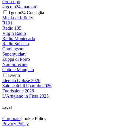
Oroscopo
#tgcom24amarcord
Tgcom24 Consiglia
Mediaset Infinity
R101
Radio 105
Virgin Radio
Radio Montecarlo
Radio Subasio
Comingsoon
Superguidatv
Zuppa di Porro
Non Sprecare
Cotto e Mangiato
Eventi
Identità Golose 2026
Salone del Risparmio 2026
Fuorisalone 2026
L'Artigiano in Fiera 2025
Legal
Corporate
Cookie Policy
Privacy Policy