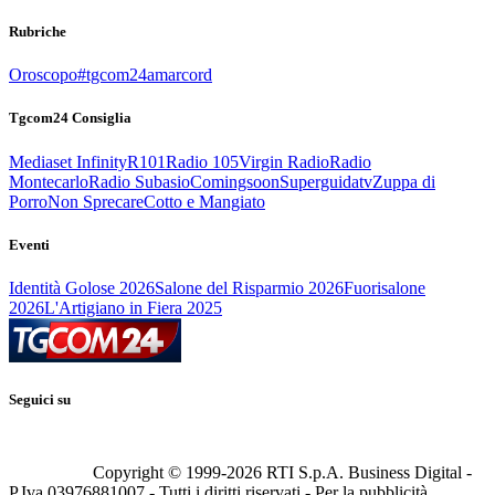
Rubriche
Oroscopo
#tgcom24amarcord
Tgcom24 Consiglia
Mediaset Infinity
R101
Radio 105
Virgin Radio
Radio
Montecarlo
Radio Subasio
Comingsoon
Superguidatv
Zuppa di
Porro
Non Sprecare
Cotto e Mangiato
Eventi
Identità Golose 2026
Salone del Risparmio 2026
Fuorisalone
2026
L'Artigiano in Fiera 2025
Seguici su
Copyright © 1999-
2026
RTI S.p.A. Business Digital -
P.Iva 03976881007 - Tutti i diritti riservati - Per la pubblicità