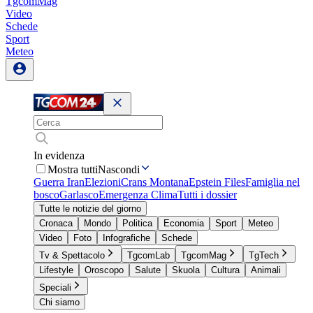
TgcomMag
Video
Schede
Sport
Meteo
In evidenza
Mostra tutti
Nascondi
Guerra Iran
Elezioni
Crans Montana
Epstein Files
Famiglia nel
bosco
Garlasco
Emergenza Clima
Tutti i dossier
Tutte le notizie del giorno
Cronaca
Mondo
Politica
Economia
Sport
Meteo
Video
Foto
Infografiche
Schede
Tv & Spettacolo
TgcomLab
TgcomMag
TgTech
Lifestyle
Oroscopo
Salute
Skuola
Cultura
Animali
Speciali
Chi siamo