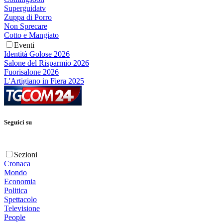
Superguidatv
Zuppa di Porro
Non Sprecare
Cotto e Mangiato
Eventi
Identità Golose 2026
Salone del Risparmio 2026
Fuorisalone 2026
L'Artigiano in Fiera 2025
Seguici su
Sezioni
Cronaca
Mondo
Economia
Politica
Spettacolo
Televisione
People