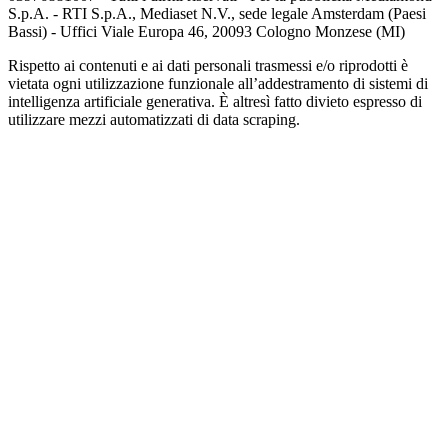
S.p.A. - RTI S.p.A., Mediaset N.V., sede legale Amsterdam (Paesi
Bassi) - Uffici Viale Europa 46, 20093 Cologno Monzese (MI)
Rispetto ai contenuti e ai dati personali trasmessi e/o riprodotti è
vietata ogni utilizzazione funzionale all’addestramento di sistemi di
intelligenza artificiale generativa. È altresì fatto divieto espresso di
utilizzare mezzi automatizzati di data scraping.