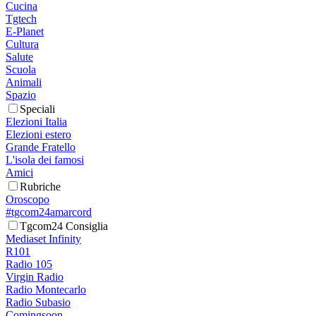
Cucina
Tgtech
E-Planet
Cultura
Salute
Scuola
Animali
Spazio
Speciali
Elezioni Italia
Elezioni estero
Grande Fratello
L'isola dei famosi
Amici
Rubriche
Oroscopo
#tgcom24amarcord
Tgcom24 Consiglia
Mediaset Infinity
R101
Radio 105
Virgin Radio
Radio Montecarlo
Radio Subasio
Comingsoon