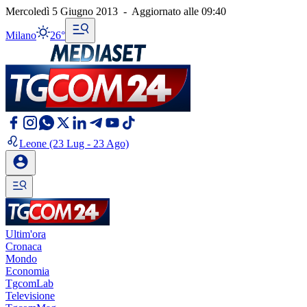
Mercoledì 5 Giugno 2013
-
Aggiornato alle
09:40
Milano
26°
Leone
(23 Lug - 23 Ago)
Ultim'ora
Cronaca
Mondo
Economia
TgcomLab
Televisione