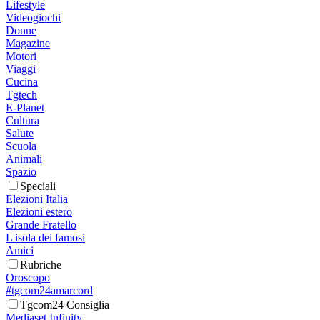
Lifestyle
Videogiochi
Donne
Magazine
Motori
Viaggi
Cucina
Tgtech
E-Planet
Cultura
Salute
Scuola
Animali
Spazio
Speciali
Elezioni Italia
Elezioni estero
Grande Fratello
L'isola dei famosi
Amici
Rubriche
Oroscopo
#tgcom24amarcord
Tgcom24 Consiglia
Mediaset Infinity