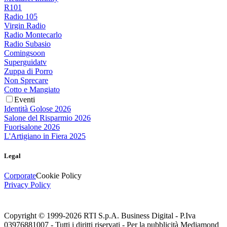
R101
Radio 105
Virgin Radio
Radio Montecarlo
Radio Subasio
Comingsoon
Superguidatv
Zuppa di Porro
Non Sprecare
Cotto e Mangiato
Eventi
Identità Golose 2026
Salone del Risparmio 2026
Fuorisalone 2026
L'Artigiano in Fiera 2025
Legal
Corporate
Cookie Policy
Privacy Policy
Copyright © 1999-
2026
RTI S.p.A. Business Digital - P.Iva
03976881007 - Tutti i diritti riservati - Per la pubblicità Mediamond