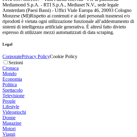
Mediamond S.p.A. - RTI S.p.A., Mediaset N.V., sede legale
Amsterdam (Paesi Bassi) - Uffici Viale Europa 46, 20093 Cologno
Monzese (MI)
Rispetto ai contenuti e ai dati personali trasmessi e/o
riprodotti è vietata ogni utilizzazione funzionale all’addestramento di
sistemi di intelligenza artificiale generativa. È altresì fatto divieto
espresso di utilizzare mezzi automatizzati di data scraping.
Legal
Corporate
Privacy Policy
Cookie Policy
Sezioni
Cronaca
Mondo
Economia
Politica
Spettacolo
Televisione
People
Lifestyle
Videogiochi
Donne
Magazine
Motori
Viaggi