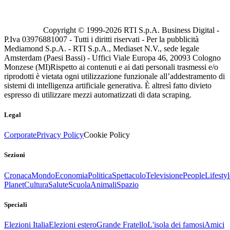
Copyright © 1999-
2026
RTI S.p.A. Business Digital -
P.Iva 03976881007 - Tutti i diritti riservati - Per la pubblicità
Mediamond S.p.A. - RTI S.p.A., Mediaset N.V., sede legale
Amsterdam (Paesi Bassi) - Uffici Viale Europa 46, 20093 Cologno
Monzese (MI)
Rispetto ai contenuti e ai dati personali trasmessi e/o
riprodotti è vietata ogni utilizzazione funzionale all’addestramento di
sistemi di intelligenza artificiale generativa. È altresì fatto divieto
espresso di utilizzare mezzi automatizzati di data scraping.
Legal
Corporate
Privacy Policy
Cookie Policy
Sezioni
Cronaca
Mondo
Economia
Politica
Spettacolo
Televisione
People
Lifestyl
Planet
Cultura
Salute
Scuola
Animali
Spazio
Speciali
Elezioni Italia
Elezioni estero
Grande Fratello
L'isola dei famosi
Amici