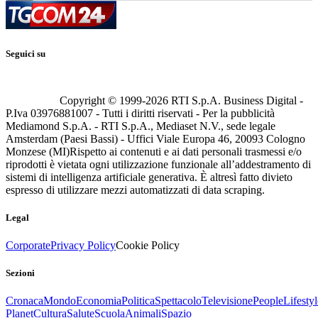
Seguici su
Copyright © 1999-
2026
RTI S.p.A. Business Digital -
P.Iva 03976881007 - Tutti i diritti riservati - Per la pubblicità
Mediamond S.p.A. - RTI S.p.A., Mediaset N.V., sede legale
Amsterdam (Paesi Bassi) - Uffici Viale Europa 46, 20093 Cologno
Monzese (MI)
Rispetto ai contenuti e ai dati personali trasmessi e/o
riprodotti è vietata ogni utilizzazione funzionale all’addestramento di
sistemi di intelligenza artificiale generativa. È altresì fatto divieto
espresso di utilizzare mezzi automatizzati di data scraping.
Legal
Corporate
Privacy Policy
Cookie Policy
Sezioni
Cronaca
Mondo
Economia
Politica
Spettacolo
Televisione
People
Lifestyl
Planet
Cultura
Salute
Scuola
Animali
Spazio