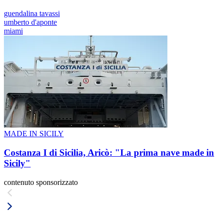
guendalina tavassi
umberto d'aponte
miami
MADE IN SICILY
Costanza I di Sicilia, Aricò: "La prima nave made in
Sicily"
contenuto sponsorizzato