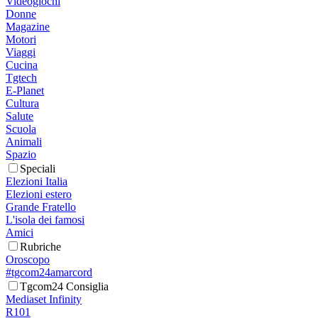
Videogiochi
Donne
Magazine
Motori
Viaggi
Cucina
Tgtech
E-Planet
Cultura
Salute
Scuola
Animali
Spazio
Speciali
Elezioni Italia
Elezioni estero
Grande Fratello
L'isola dei famosi
Amici
Rubriche
Oroscopo
#tgcom24amarcord
Tgcom24 Consiglia
Mediaset Infinity
R101