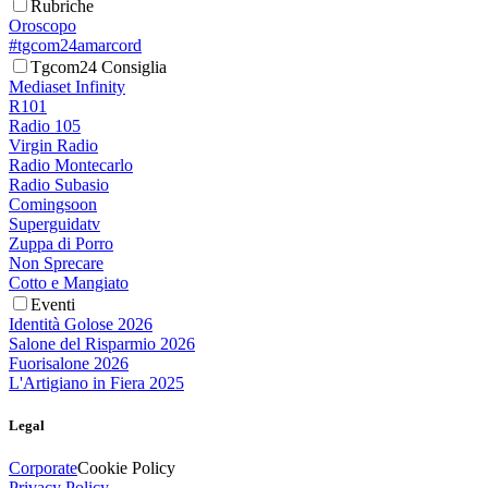
Rubriche
Oroscopo
#tgcom24amarcord
Tgcom24 Consiglia
Mediaset Infinity
R101
Radio 105
Virgin Radio
Radio Montecarlo
Radio Subasio
Comingsoon
Superguidatv
Zuppa di Porro
Non Sprecare
Cotto e Mangiato
Eventi
Identità Golose 2026
Salone del Risparmio 2026
Fuorisalone 2026
L'Artigiano in Fiera 2025
Legal
Corporate
Cookie Policy
Privacy Policy