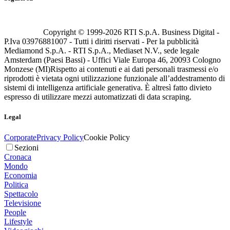
Copyright © 1999-
2026
RTI S.p.A. Business Digital -
P.Iva 03976881007 - Tutti i diritti riservati - Per la pubblicità
Mediamond S.p.A. - RTI S.p.A., Mediaset N.V., sede legale
Amsterdam (Paesi Bassi) - Uffici Viale Europa 46, 20093 Cologno
Monzese (MI)
Rispetto ai contenuti e ai dati personali trasmessi e/o
riprodotti è vietata ogni utilizzazione funzionale all’addestramento di
sistemi di intelligenza artificiale generativa. È altresì fatto divieto
espresso di utilizzare mezzi automatizzati di data scraping.
Legal
Corporate
Privacy Policy
Cookie Policy
Sezioni
Cronaca
Mondo
Economia
Politica
Spettacolo
Televisione
People
Lifestyle