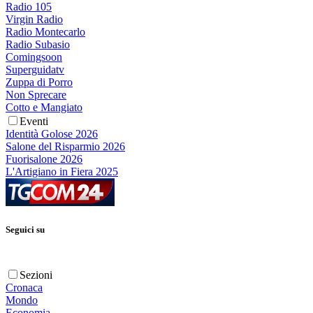
Radio 105
Virgin Radio
Radio Montecarlo
Radio Subasio
Comingsoon
Superguidatv
Zuppa di Porro
Non Sprecare
Cotto e Mangiato
Eventi
Identità Golose 2026
Salone del Risparmio 2026
Fuorisalone 2026
L'Artigiano in Fiera 2025
Seguici su
Sezioni
Cronaca
Mondo
Economia