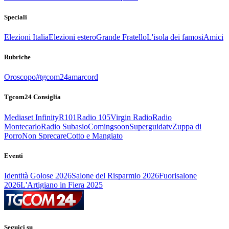
Speciali
Elezioni Italia
Elezioni estero
Grande Fratello
L'isola dei famosi
Amici
Rubriche
Oroscopo
#tgcom24amarcord
Tgcom24 Consiglia
Mediaset Infinity
R101
Radio 105
Virgin Radio
Radio
Montecarlo
Radio Subasio
Comingsoon
Superguidatv
Zuppa di
Porro
Non Sprecare
Cotto e Mangiato
Eventi
Identità Golose 2026
Salone del Risparmio 2026
Fuorisalone
2026
L'Artigiano in Fiera 2025
Seguici su