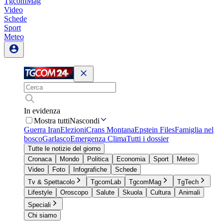
TgcomMag
Video
Schede
Sport
Meteo
In evidenza
Mostra tutti
Nascondi
Guerra Iran
Elezioni
Crans Montana
Epstein Files
Famiglia nel
bosco
Garlasco
Emergenza Clima
Tutti i dossier
Tutte le notizie del giorno
Cronaca
Mondo
Politica
Economia
Sport
Meteo
Video
Foto
Infografiche
Schede
Tv & Spettacolo
TgcomLab
TgcomMag
TgTech
Lifestyle
Oroscopo
Salute
Skuola
Cultura
Animali
Speciali
Chi siamo