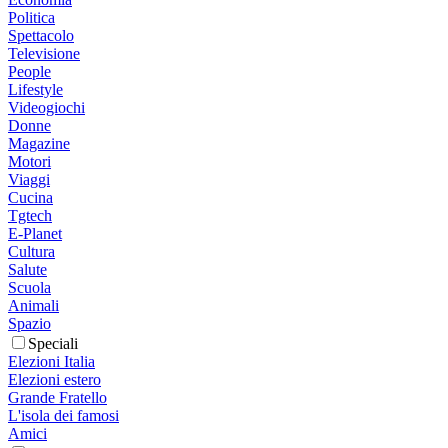
Politica
Spettacolo
Televisione
People
Lifestyle
Videogiochi
Donne
Magazine
Motori
Viaggi
Cucina
Tgtech
E-Planet
Cultura
Salute
Scuola
Animali
Spazio
Speciali
Elezioni Italia
Elezioni estero
Grande Fratello
L'isola dei famosi
Amici