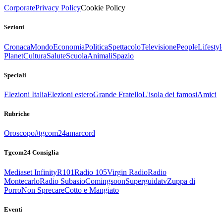
Corporate
Privacy Policy
Cookie Policy
Sezioni
Cronaca
Mondo
Economia
Politica
Spettacolo
Televisione
People
Lifestyl
Planet
Cultura
Salute
Scuola
Animali
Spazio
Speciali
Elezioni Italia
Elezioni estero
Grande Fratello
L'isola dei famosi
Amici
Rubriche
Oroscopo
#tgcom24amarcord
Tgcom24 Consiglia
Mediaset Infinity
R101
Radio 105
Virgin Radio
Radio
Montecarlo
Radio Subasio
Comingsoon
Superguidatv
Zuppa di
Porro
Non Sprecare
Cotto e Mangiato
Eventi