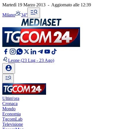
Martedì 19 Marzo 2013
-
Aggiornato alle
12:39
Milano
34°
Leone
(23 Lug - 23 Ago)
Ultim'ora
Cronaca
Mondo
Economia
TgcomLab
Televisione