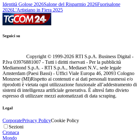
Identità Golose 2026
Salone del Risparmio 2026
Fuorisalone
2026
L'Artigiano in Fiera 2025
Seguici su
Copyright © 1999-
2026
RTI S.p.A. Business Digital -
P.Iva 03976881007 - Tutti i diritti riservati - Per la pubblicità
Mediamond S.p.A. - RTI S.p.A., Mediaset N.V., sede legale
Amsterdam (Paesi Bassi) - Uffici Viale Europa 46, 20093 Cologno
Monzese (MI)
Rispetto ai contenuti e ai dati personali trasmessi e/o
riprodotti è vietata ogni utilizzazione funzionale all’addestramento di
sistemi di intelligenza artificiale generativa. È altresì fatto divieto
espresso di utilizzare mezzi automatizzati di data scraping.
Legal
Corporate
Privacy Policy
Cookie Policy
Sezioni
Cronaca
Mondo