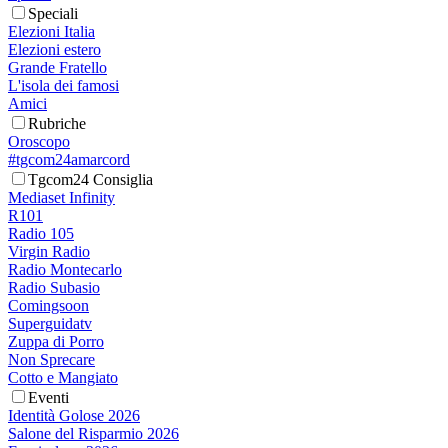
Speciali
Elezioni Italia
Elezioni estero
Grande Fratello
L'isola dei famosi
Amici
Rubriche
Oroscopo
#tgcom24amarcord
Tgcom24 Consiglia
Mediaset Infinity
R101
Radio 105
Virgin Radio
Radio Montecarlo
Radio Subasio
Comingsoon
Superguidatv
Zuppa di Porro
Non Sprecare
Cotto e Mangiato
Eventi
Identità Golose 2026
Salone del Risparmio 2026