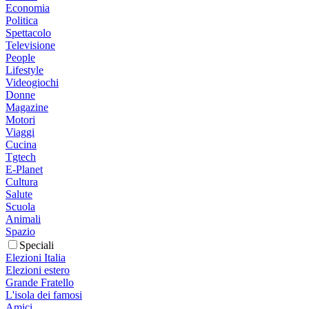
Economia
Politica
Spettacolo
Televisione
People
Lifestyle
Videogiochi
Donne
Magazine
Motori
Viaggi
Cucina
Tgtech
E-Planet
Cultura
Salute
Scuola
Animali
Spazio
Speciali
Elezioni Italia
Elezioni estero
Grande Fratello
L'isola dei famosi
Amici