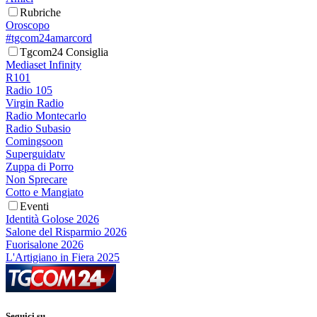
Rubriche
Oroscopo
#tgcom24amarcord
Tgcom24 Consiglia
Mediaset Infinity
R101
Radio 105
Virgin Radio
Radio Montecarlo
Radio Subasio
Comingsoon
Superguidatv
Zuppa di Porro
Non Sprecare
Cotto e Mangiato
Eventi
Identità Golose 2026
Salone del Risparmio 2026
Fuorisalone 2026
L'Artigiano in Fiera 2025
Seguici su