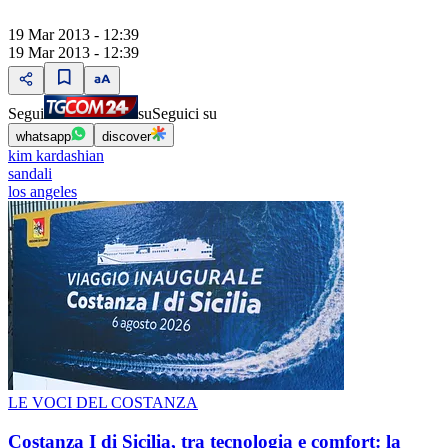
19 Mar 2013 - 12:39
19 Mar 2013 - 12:39
Segui
su
Seguici su
whatsapp
discover
kim kardashian
sandali
los angeles
LE VOCI DEL COSTANZA
Costanza I di Sicilia, tra tecnologia e comfort: la