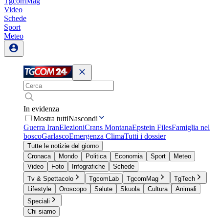
TgcomMag
Video
Schede
Sport
Meteo
In evidenza
Mostra tutti
Nascondi
Guerra Iran
Elezioni
Crans Montana
Epstein Files
Famiglia nel
bosco
Garlasco
Emergenza Clima
Tutti i dossier
Tutte le notizie del giorno
Cronaca
Mondo
Politica
Economia
Sport
Meteo
Video
Foto
Infografiche
Schede
Tv & Spettacolo
TgcomLab
TgcomMag
TgTech
Lifestyle
Oroscopo
Salute
Skuola
Cultura
Animali
Speciali
Chi siamo