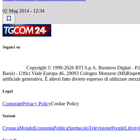
02 Mag 2014 - 12:34
Seguici su
Copyright © 1999-
2026
RTI S.p.A. Business Digital - P.I
Bassi) - Uffici Viale Europa 46, 20093 Cologno Monzese (MI)
Rispett
artificiale generativa. È altresì fatto divieto espresso di utilizzare mez
Legal
Corporate
Privacy Policy
Cookie Policy
Sezioni
Cronaca
Mondo
Economia
Politica
Spettacolo
Televisione
People
Lifestyl