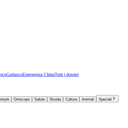
osco
Garlasco
Emergenza Clima
Tutti i dossier
estyle
Oroscopo
Salute
Skuola
Cultura
Animali
Speciali