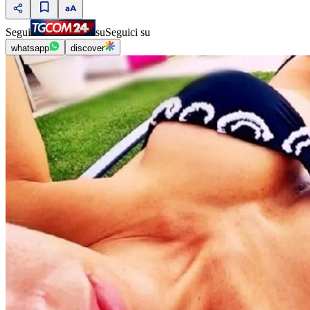
Segui
su
Seguici su
whatsapp
discover