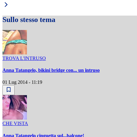
Sullo stesso tema
TROVA L'INTRUSO
Anna Tatangelo, bikini bridge con... un intruso
01 Lug 2014 - 11:19
CHE VISTA
Anna Tatangelo cinguetta sul...balcone!