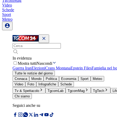
TgcomMag
Video
Schede
Sport
Meteo
In evidenza
Mostra tutti
Nascondi
Guerra Iran
Elezioni
Crans Montana
Epstein Files
Famiglia nel b
Tutte le notizie del giorno
Cronaca
Mondo
Politica
Economia
Sport
Meteo
Video
Foto
Infografiche
Schede
Tv & Spettacolo
TgcomLab
TgcomMag
TgTech
Lif
Chi siamo
Seguici anche su