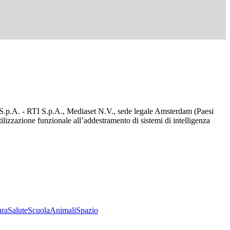
d S.p.A. - RTI S.p.A., Mediaset N.V., sede legale Amsterdam (Paesi
utilizzazione funzionale all’addestramento di sistemi di intelligenza
ura
Salute
Scuola
Animali
Spazio