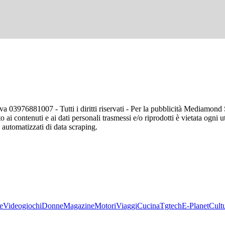
va 03976881007 - Tutti i diritti riservati - Per la pubblicità Mediamon
o ai contenuti e ai dati personali trasmessi e/o riprodotti è vietata ogni 
zi automatizzati di data scraping.
e
Videogiochi
Donne
Magazine
Motori
Viaggi
Cucina
Tgtech
E-Planet
Cult