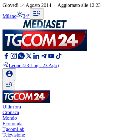
Giovedì 14 Agosto 2014
-
Aggiornato alle
12:23
Milano
34°
Leone
(23 Lug - 23 Ago)
Ultim'ora
Cronaca
Mondo
Economia
TgcomLab
Televisione