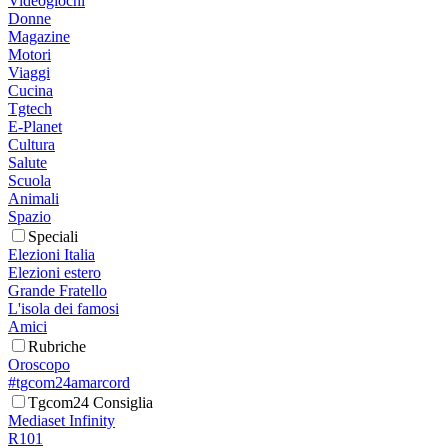
Videogiochi
Donne
Magazine
Motori
Viaggi
Cucina
Tgtech
E-Planet
Cultura
Salute
Scuola
Animali
Spazio
Speciali
Elezioni Italia
Elezioni estero
Grande Fratello
L'isola dei famosi
Amici
Rubriche
Oroscopo
#tgcom24amarcord
Tgcom24 Consiglia
Mediaset Infinity
R101