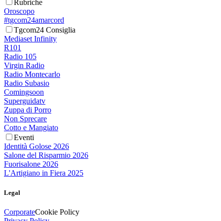
Rubriche
Oroscopo
#tgcom24amarcord
Tgcom24 Consiglia
Mediaset Infinity
R101
Radio 105
Virgin Radio
Radio Montecarlo
Radio Subasio
Comingsoon
Superguidatv
Zuppa di Porro
Non Sprecare
Cotto e Mangiato
Eventi
Identità Golose 2026
Salone del Risparmio 2026
Fuorisalone 2026
L'Artigiano in Fiera 2025
Legal
Corporate
Cookie Policy
Privacy Policy