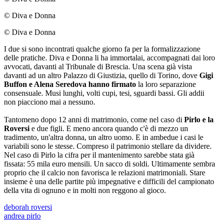
© Diva e Donna
© Diva e Donna
I due si sono incontrati qualche giorno fa per la formalizzazione
delle pratiche. Diva e Donna li ha immortalai, accompagnati dai loro
avvocati, davanti al Tribunale di Brescia. Una scena già vista
davanti ad un altro Palazzo di Giustizia, quello di Torino, dove
Gigi
Buffon e Alena Seredova hanno firmato
la loro separazione
consensuale. Musi lunghi, volti cupi, tesi, sguardi bassi. Gli addii
non piacciono mai a nessuno.
Tantomeno dopo 12 anni di matrimonio, come nel caso di
Pirlo e la
Roversi
e due figli. E meno ancora quando c'è di mezzo un
tradimento, un'altra donna, un altro uomo. E in ambedue i casi le
variabili sono le stesse. Compreso il patrimonio stellare da dividere.
Nel caso di Pirlo la cifra per il mantenimento sarebbe stata già
fissata: 55 mila euro mensili. Un sacco di soldi. Ultimamente sembra
proprio che il calcio non favorisca le relazioni matrimoniali. Stare
insieme è una delle partite più impegnative e difficili del campionato
della vita di ognuno e in molti non reggono al gioco.
deborah roversi
andrea pirlo