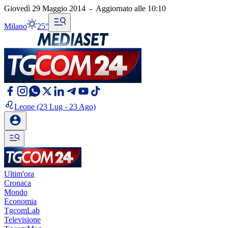
Giovedì 29 Maggio 2014
-
Aggiornato alle
10:10
Milano
25°
Leone
(23 Lug - 23 Ago)
Ultim'ora
Cronaca
Mondo
Economia
TgcomLab
Televisione