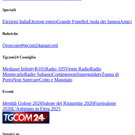
Speciali
Elezioni Italia
Elezioni estero
Grande Fratello
L'isola dei famosi
Amici
Rubriche
Oroscopo
#tgcom24amarcord
Tgcom24 Consiglia
Mediaset Infinity
R101
Radio 105
Virgin Radio
Radio
Montecarlo
Radio Subasio
Comingsoon
Superguidatv
Zuppa di
Porro
Non Sprecare
Cotto e Mangiato
Eventi
Identità Golose 2026
Salone del Risparmio 2026
Fuorisalone
2026
L'Artigiano in Fiera 2025
Seguici su