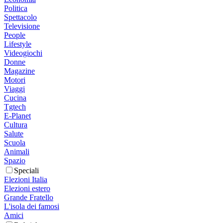
Politica
Spettacolo
Televisione
People
Lifestyle
Videogiochi
Donne
Magazine
Motori
Viaggi
Cucina
Tgtech
E-Planet
Cultura
Salute
Scuola
Animali
Spazio
Speciali
Elezioni Italia
Elezioni estero
Grande Fratello
L'isola dei famosi
Amici