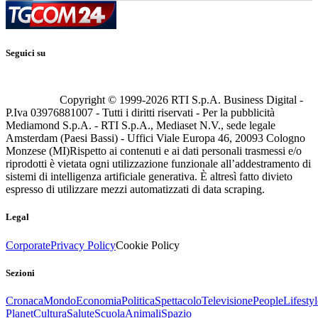
Seguici su
Copyright © 1999-
2026
RTI S.p.A. Business Digital -
P.Iva 03976881007 - Tutti i diritti riservati - Per la pubblicità
Mediamond S.p.A. - RTI S.p.A., Mediaset N.V., sede legale
Amsterdam (Paesi Bassi) - Uffici Viale Europa 46, 20093 Cologno
Monzese (MI)
Rispetto ai contenuti e ai dati personali trasmessi e/o
riprodotti è vietata ogni utilizzazione funzionale all’addestramento di
sistemi di intelligenza artificiale generativa. È altresì fatto divieto
espresso di utilizzare mezzi automatizzati di data scraping.
Legal
Corporate
Privacy Policy
Cookie Policy
Sezioni
Cronaca
Mondo
Economia
Politica
Spettacolo
Televisione
People
Lifestyl
Planet
Cultura
Salute
Scuola
Animali
Spazio