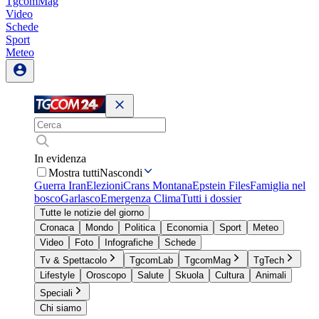
TgcomMag
Video
Schede
Sport
Meteo
In evidenza
Mostra tutti
Nascondi
Guerra Iran
Elezioni
Crans Montana
Epstein Files
Famiglia nel
bosco
Garlasco
Emergenza Clima
Tutti i dossier
Tutte le notizie del giorno
Cronaca
Mondo
Politica
Economia
Sport
Meteo
Video
Foto
Infografiche
Schede
Tv & Spettacolo
TgcomLab
TgcomMag
TgTech
Lifestyle
Oroscopo
Salute
Skuola
Cultura
Animali
Speciali
Chi siamo