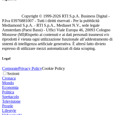
Copyright © 1999-
2026
RTI S.p.A. Business Digital -
P.Iva 03976881007 - Tutti i diritti riservati - Per la pubblicità
Mediamond S.p.A. - RTI S.p.A., Mediaset N.V., sede legale
Amsterdam (Paesi Bassi) - Uffici Viale Europa 46, 20093 Cologno
Monzese (MI)
Rispetto ai contenuti e ai dati personali trasmessi e/o
riprodotti è vietata ogni utilizzazione funzionale all’addestramento di
sistemi di intelligenza artificiale generativa. È altresì fatto divieto
espresso di utilizzare mezzi automatizzati di data scraping.
Legal
Corporate
Privacy Policy
Cookie Policy
Sezioni
Cronaca
Mondo
Economia
Politica
Spettacolo
Televisione
People
Lifestyle