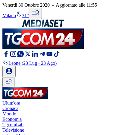
Venerdì 30 Ottobre 2020
-
Aggiornato alle
11:55
Milano
31°
Leone
(23 Lug - 23 Ago)
Ultim'ora
Cronaca
Mondo
Economia
TgcomLab
Televisione