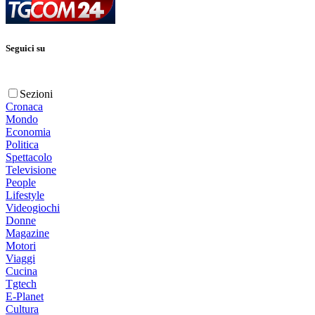
Seguici su
Sezioni
Cronaca
Mondo
Economia
Politica
Spettacolo
Televisione
People
Lifestyle
Videogiochi
Donne
Magazine
Motori
Viaggi
Cucina
Tgtech
E-Planet
Cultura