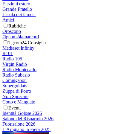
Elezioni estero
Grande Fratello
L'isola dei famosi
Amici
Rubriche
Oroscopo
#tgcom24amarcord
Tgcom24 Consiglia
Mediaset Infinity
R101
Radio 105
Virgin Radio
Radio Montecarlo
Radio Subasio
Comingsoon
Superguidatv
Zuppa di Porro
Non Sprecare
Cotto e Mangiato
Eventi
Identità Golose 2026
Salone del Risparmio 2026
Fuorisalone 2026
L'Artigiano in Fiera 2025