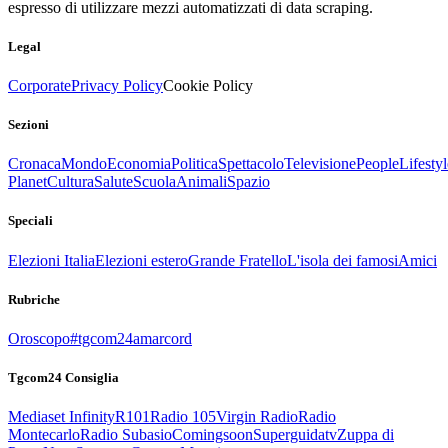
espresso di utilizzare mezzi automatizzati di data scraping.
Legal
Corporate
Privacy Policy
Cookie Policy
Sezioni
Cronaca
Mondo
Economia
Politica
Spettacolo
Televisione
People
Lifestyl
Planet
Cultura
Salute
Scuola
Animali
Spazio
Speciali
Elezioni Italia
Elezioni estero
Grande Fratello
L'isola dei famosi
Amici
Rubriche
Oroscopo
#tgcom24amarcord
Tgcom24 Consiglia
Mediaset Infinity
R101
Radio 105
Virgin Radio
Radio
Montecarlo
Radio Subasio
Comingsoon
Superguidatv
Zuppa di