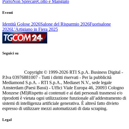
Porro
Non Sprecare
Cotto e Mangiato
Eventi
Identità Golose 2026
Salone del Risparmio 2026
Fuorisalone
2026
L'Artigiano in Fiera 2025
Seguici su
Copyright © 1999-
2026
RTI S.p.A. Business Digital -
P.Iva 03976881007 - Tutti i diritti riservati - Per la pubblicità
Mediamond S.p.A. - RTI S.p.A., Mediaset N.V., sede legale
Amsterdam (Paesi Bassi) - Uffici Viale Europa 46, 20093 Cologno
Monzese (MI)
Rispetto ai contenuti e ai dati personali trasmessi e/o
riprodotti è vietata ogni utilizzazione funzionale all’addestramento di
sistemi di intelligenza artificiale generativa. È altresì fatto divieto
espresso di utilizzare mezzi automatizzati di data scraping.
Legal