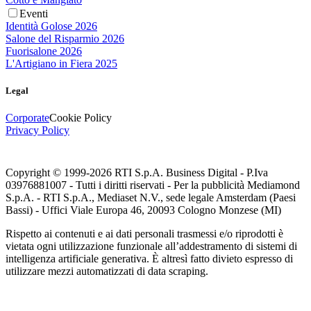
Eventi
Identità Golose 2026
Salone del Risparmio 2026
Fuorisalone 2026
L'Artigiano in Fiera 2025
Legal
Corporate
Cookie Policy
Privacy Policy
Copyright © 1999-
2026
RTI S.p.A. Business Digital - P.Iva
03976881007 - Tutti i diritti riservati - Per la pubblicità Mediamond
S.p.A. - RTI S.p.A., Mediaset N.V., sede legale Amsterdam (Paesi
Bassi) - Uffici Viale Europa 46, 20093 Cologno Monzese (MI)
Rispetto ai contenuti e ai dati personali trasmessi e/o riprodotti è
vietata ogni utilizzazione funzionale all’addestramento di sistemi di
intelligenza artificiale generativa. È altresì fatto divieto espresso di
utilizzare mezzi automatizzati di data scraping.