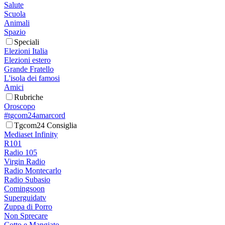
Salute
Scuola
Animali
Spazio
Speciali
Elezioni Italia
Elezioni estero
Grande Fratello
L'isola dei famosi
Amici
Rubriche
Oroscopo
#tgcom24amarcord
Tgcom24 Consiglia
Mediaset Infinity
R101
Radio 105
Virgin Radio
Radio Montecarlo
Radio Subasio
Comingsoon
Superguidatv
Zuppa di Porro
Non Sprecare
Cotto e Mangiato