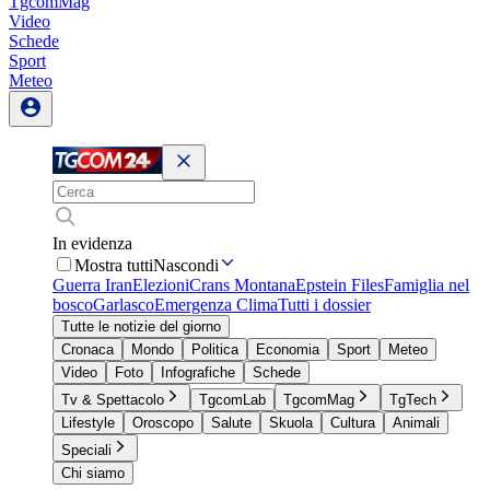
TgcomMag
Video
Schede
Sport
Meteo
In evidenza
Mostra tutti
Nascondi
Guerra Iran
Elezioni
Crans Montana
Epstein Files
Famiglia nel
bosco
Garlasco
Emergenza Clima
Tutti i dossier
Tutte le notizie del giorno
Cronaca
Mondo
Politica
Economia
Sport
Meteo
Video
Foto
Infografiche
Schede
Tv & Spettacolo
TgcomLab
TgcomMag
TgTech
Lifestyle
Oroscopo
Salute
Skuola
Cultura
Animali
Speciali
Chi siamo