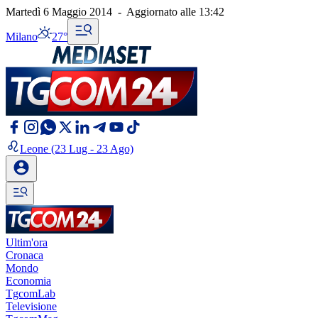
Martedì 6 Maggio 2014
-
Aggiornato alle
13:42
Milano
27°
Leone
(23 Lug - 23 Ago)
Ultim'ora
Cronaca
Mondo
Economia
TgcomLab
Televisione