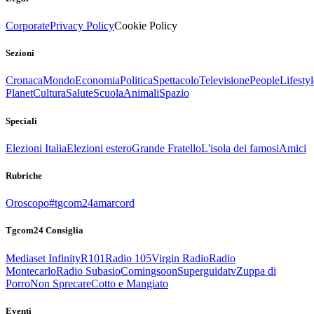
Corporate
Privacy Policy
Cookie Policy
Sezioni
Cronaca
Mondo
Economia
Politica
Spettacolo
Televisione
People
Lifestyl
Planet
Cultura
Salute
Scuola
Animali
Spazio
Speciali
Elezioni Italia
Elezioni estero
Grande Fratello
L'isola dei famosi
Amici
Rubriche
Oroscopo
#tgcom24amarcord
Tgcom24 Consiglia
Mediaset Infinity
R101
Radio 105
Virgin Radio
Radio
Montecarlo
Radio Subasio
Comingsoon
Superguidatv
Zuppa di
Porro
Non Sprecare
Cotto e Mangiato
Eventi