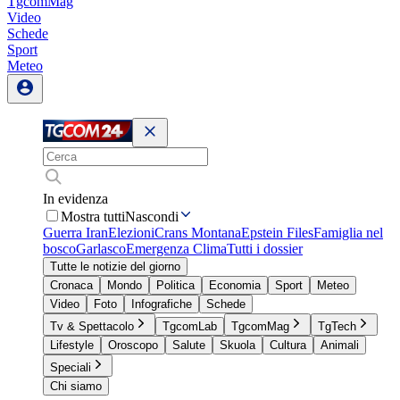
TgcomMag
Video
Schede
Sport
Meteo
In evidenza
Mostra tutti
Nascondi
Guerra Iran
Elezioni
Crans Montana
Epstein Files
Famiglia nel
bosco
Garlasco
Emergenza Clima
Tutti i dossier
Tutte le notizie del giorno
Cronaca
Mondo
Politica
Economia
Sport
Meteo
Video
Foto
Infografiche
Schede
Tv & Spettacolo
TgcomLab
TgcomMag
TgTech
Lifestyle
Oroscopo
Salute
Skuola
Cultura
Animali
Speciali
Chi siamo