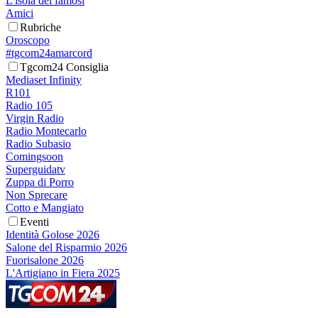
L'isola dei famosi
Amici
Rubriche
Oroscopo
#tgcom24amarcord
Tgcom24 Consiglia
Mediaset Infinity
R101
Radio 105
Virgin Radio
Radio Montecarlo
Radio Subasio
Comingsoon
Superguidatv
Zuppa di Porro
Non Sprecare
Cotto e Mangiato
Eventi
Identità Golose 2026
Salone del Risparmio 2026
Fuorisalone 2026
L'Artigiano in Fiera 2025