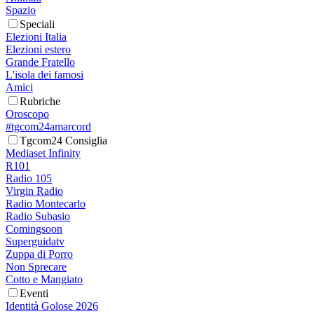
Spazio
Speciali
Elezioni Italia
Elezioni estero
Grande Fratello
L'isola dei famosi
Amici
Rubriche
Oroscopo
#tgcom24amarcord
Tgcom24 Consiglia
Mediaset Infinity
R101
Radio 105
Virgin Radio
Radio Montecarlo
Radio Subasio
Comingsoon
Superguidatv
Zuppa di Porro
Non Sprecare
Cotto e Mangiato
Eventi
Identità Golose 2026