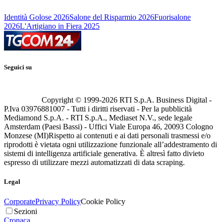
Identità Golose 2026
Salone del Risparmio 2026
Fuorisalone
2026
L'Artigiano in Fiera 2025
Seguici su
Copyright © 1999-
2026
RTI S.p.A. Business Digital -
P.Iva 03976881007 - Tutti i diritti riservati - Per la pubblicità
Mediamond S.p.A. - RTI S.p.A., Mediaset N.V., sede legale
Amsterdam (Paesi Bassi) - Uffici Viale Europa 46, 20093 Cologno
Monzese (MI)
Rispetto ai contenuti e ai dati personali trasmessi e/o
riprodotti è vietata ogni utilizzazione funzionale all’addestramento di
sistemi di intelligenza artificiale generativa. È altresì fatto divieto
espresso di utilizzare mezzi automatizzati di data scraping.
Legal
Corporate
Privacy Policy
Cookie Policy
Sezioni
Cronaca