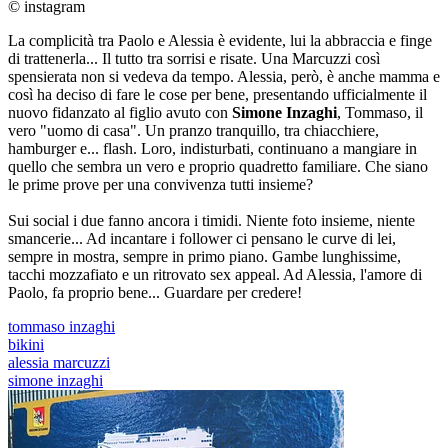
© instagram
La complicità tra Paolo e Alessia è evidente, lui la abbraccia e finge
di trattenerla... Il tutto tra sorrisi e risate. Una Marcuzzi così
spensierata non si vedeva da tempo. Alessia, però, è anche mamma e
così ha deciso di fare le cose per bene, presentando ufficialmente il
nuovo fidanzato al figlio avuto con
Simone Inzaghi
, Tommaso, il
vero "uomo di casa". Un pranzo tranquillo, tra chiacchiere,
hamburger e... flash. Loro, indisturbati, continuano a mangiare in
quello che sembra un vero e proprio quadretto familiare. Che siano
le prime prove per una convivenza tutti insieme?
Sui social i due fanno ancora i timidi. Niente foto insieme, niente
smancerie... Ad incantare i follower ci pensano le curve di lei,
sempre in mostra, sempre in primo piano. Gambe lunghissime,
tacchi mozzafiato e un ritrovato sex appeal. Ad Alessia, l'amore di
Paolo, fa proprio bene... Guardare per credere!
tommaso inzaghi
bikini
alessia marcuzzi
simone inzaghi