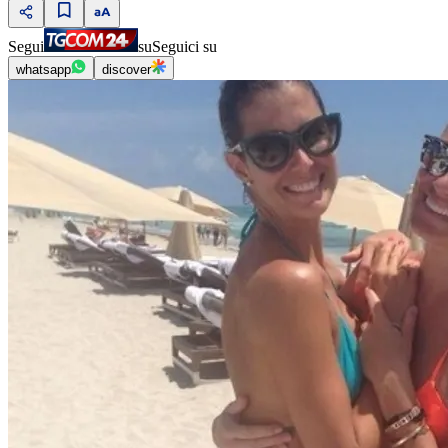
Segui
su
Seguici su
whatsapp
discover