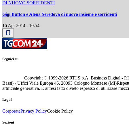
DI NUOVO SORRIDENTI
Gigi Buffon e Alena Seredova di nuovo insieme e sorridenti
16 Apr 2014 - 10:54
Seguici su
Copyright © 1999-
2026
RTI S.p.A. Business Digital - P.I
Bassi) - Uffici Viale Europa 46, 20093 Cologno Monzese (MI)
Rispett
artificiale generativa. È altresì fatto divieto espresso di utilizzare mez
Legal
Corporate
Privacy Policy
Cookie Policy
Sezioni