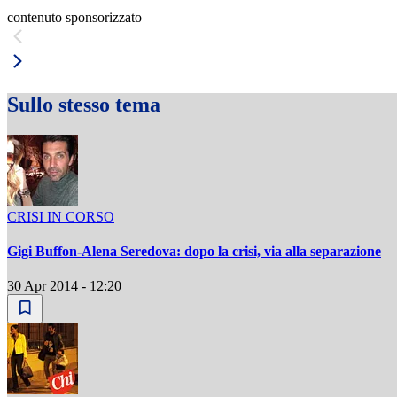
contenuto sponsorizzato
Sullo stesso tema
CRISI IN CORSO
Gigi Buffon-Alena Seredova: dopo la crisi, via alla separazione
30 Apr 2014 - 12:20