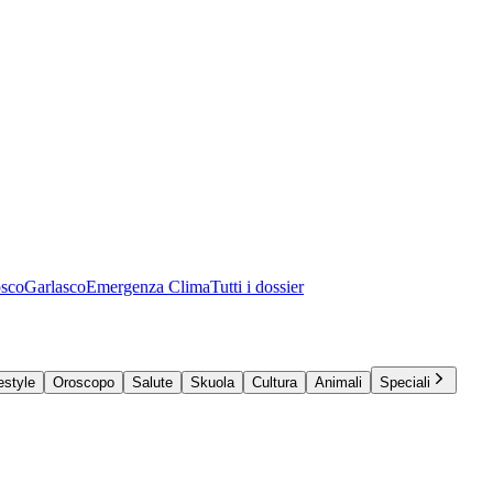
osco
Garlasco
Emergenza Clima
Tutti i dossier
estyle
Oroscopo
Salute
Skuola
Cultura
Animali
Speciali