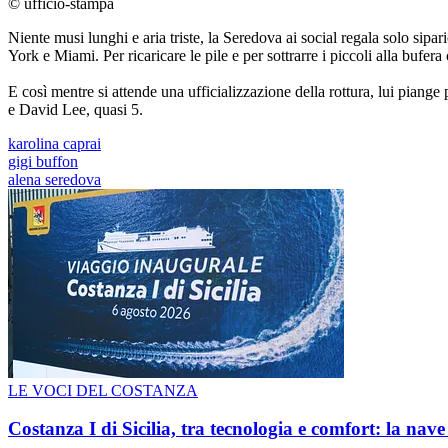
© ufficio-stampa
Niente musi lunghi e aria triste, la Seredova ai social regala solo sipa
York e Miami. Per ricaricare le pile e per sottrarre i piccoli alla bufer
E così mentre si attende una ufficializzazione della rottura, lui piange
e David Lee, quasi 5.
karolina caprai
gigi buffon
alena seredova
LE VOCI DEL COSTANZA
Costanza I di Sicilia, tra tecnologia e comfort: la nav