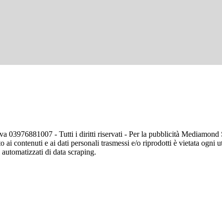
va 03976881007 - Tutti i diritti riservati - Per la pubblicità Mediamon
o ai contenuti e ai dati personali trasmessi e/o riprodotti è vietata ogni 
zi automatizzati di data scraping.