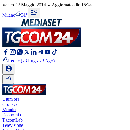
Venerdì 2 Maggio 2014
-
Aggiornato alle
15:24
Milano
31°
Leone
(23 Lug - 23 Ago)
Ultim'ora
Cronaca
Mondo
Economia
TgcomLab
Televisione