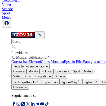
TgcomMag
Video
Schede
Sport
Meteo
In evidenza
Mostra tutti
Nascondi
Guerra Iran
Elezioni
Crans Montana
Epstein Files
Famiglia nel b
Tutte le notizie del giorno
Cronaca
Mondo
Politica
Economia
Sport
Meteo
Video
Foto
Infografiche
Schede
Tv & Spettacolo
TgcomLab
TgcomMag
TgTech
Lif
Chi siamo
Seguici anche su