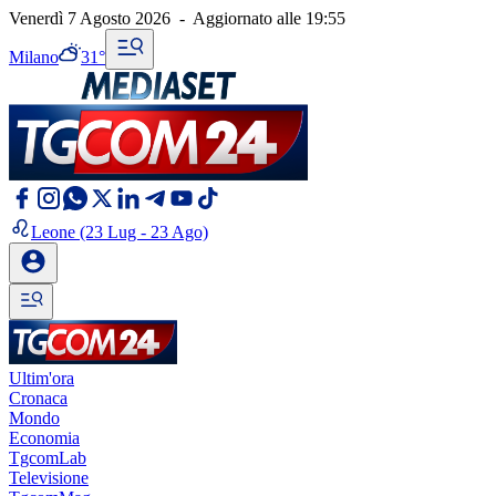
Venerdì 7 Agosto 2026
-
Aggiornato alle
19:55
Milano
31°
Leone
(23 Lug - 23 Ago)
Ultim'ora
Cronaca
Mondo
Economia
TgcomLab
Televisione