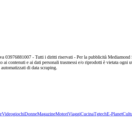
va 03976881007 - Tutti i diritti riservati - Per la pubblicità Mediamon
o ai contenuti e ai dati personali trasmessi e/o riprodotti è vietata ogni 
zi automatizzati di data scraping.
e
Videogiochi
Donne
Magazine
Motori
Viaggi
Cucina
Tgtech
E-Planet
Cult