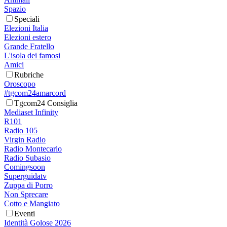
Spazio
Speciali
Elezioni Italia
Elezioni estero
Grande Fratello
L'isola dei famosi
Amici
Rubriche
Oroscopo
#tgcom24amarcord
Tgcom24 Consiglia
Mediaset Infinity
R101
Radio 105
Virgin Radio
Radio Montecarlo
Radio Subasio
Comingsoon
Superguidatv
Zuppa di Porro
Non Sprecare
Cotto e Mangiato
Eventi
Identità Golose 2026