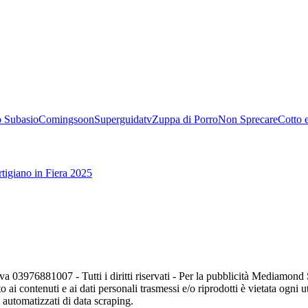
 Subasio
Comingsoon
Superguidatv
Zuppa di Porro
Non Sprecare
Cotto 
tigiano in Fiera 2025
va 03976881007 - Tutti i diritti riservati - Per la pubblicità Mediamon
o ai contenuti e ai dati personali trasmessi e/o riprodotti è vietata ogni 
zi automatizzati di data scraping.