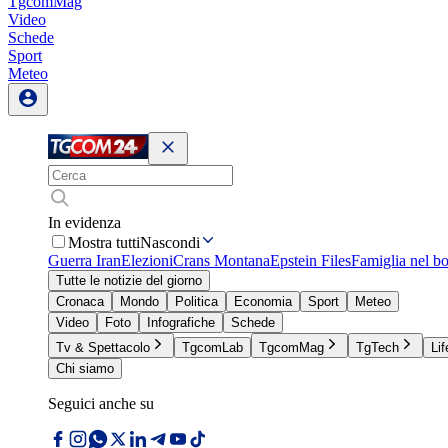
TgcomMag
Video
Schede
Sport
Meteo
In evidenza
Mostra tutti
Nascondi
Guerra Iran
Elezioni
Crans Montana
Epstein Files
Famiglia nel b
Tutte le notizie del giorno
Cronaca
Mondo
Politica
Economia
Sport
Meteo
Video
Foto
Infografiche
Schede
Tv & Spettacolo
TgcomLab
TgcomMag
TgTech
Lif
Chi siamo
Seguici anche su