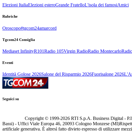
Elezioni Italia
Elezioni estero
Grande Fratello
L'isola dei famosi
Amici
Rubriche
Oroscopo
#tgcom24amarcord
Tgcom24 Consiglia
Mediaset Infinity
R101
Radio 105
Virgin Radio
Radio Montecarlo
Radio
Eventi
Identità Golose 2026
Salone del Risparmio 2026
Fuorisalone 2026
L'Ar
Seguici su
Copyright © 1999-
2026
RTI S.p.A. Business Digital - P.I
Bassi) - Uffici Viale Europa 46, 20093 Cologno Monzese (MI)
Rispett
artificiale generativa. È altresì fatto divieto espresso di utilizzare mez