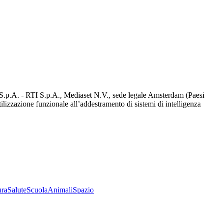
d S.p.A. - RTI S.p.A., Mediaset N.V., sede legale Amsterdam (Paesi
utilizzazione funzionale all’addestramento di sistemi di intelligenza
ura
Salute
Scuola
Animali
Spazio