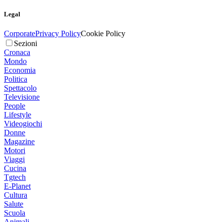
Legal
Corporate
Privacy Policy
Cookie Policy
Sezioni
Cronaca
Mondo
Economia
Politica
Spettacolo
Televisione
People
Lifestyle
Videogiochi
Donne
Magazine
Motori
Viaggi
Cucina
Tgtech
E-Planet
Cultura
Salute
Scuola
Animali