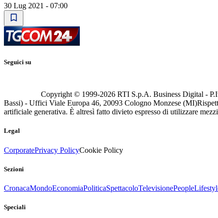
30 Lug 2021 - 07:00
Seguici su
Copyright © 1999-
2026
RTI S.p.A. Business Digital - P.I
Bassi) - Uffici Viale Europa 46, 20093 Cologno Monzese (MI)
Rispett
artificiale generativa. È altresì fatto divieto espresso di utilizzare mez
Legal
Corporate
Privacy Policy
Cookie Policy
Sezioni
Cronaca
Mondo
Economia
Politica
Spettacolo
Televisione
People
Lifestyl
Speciali