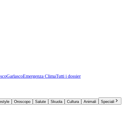
osco
Garlasco
Emergenza Clima
Tutti i dossier
estyle
Oroscopo
Salute
Skuola
Cultura
Animali
Speciali