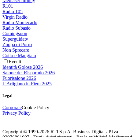
Mediaset Infinity
R101
Radio 105
Virgin Radio
Radio Montecarlo
Radio Subasio
Comingsoon
Superguidatv
Zuppa di Porro
Non Sprecare
Cotto e Mangiato
Eventi
Identità Golose 2026
Salone del Risparmio 2026
Fuorisalone 2026
L'Artigiano in Fiera 2025
Legal
Corporate
Cookie Policy
Privacy Policy
Copyright © 1999-
2026
RTI S.p.A. Business Digital - P.Iva