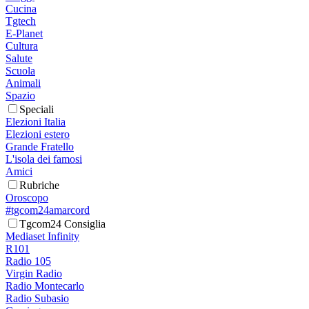
Cucina
Tgtech
E-Planet
Cultura
Salute
Scuola
Animali
Spazio
Speciali
Elezioni Italia
Elezioni estero
Grande Fratello
L'isola dei famosi
Amici
Rubriche
Oroscopo
#tgcom24amarcord
Tgcom24 Consiglia
Mediaset Infinity
R101
Radio 105
Virgin Radio
Radio Montecarlo
Radio Subasio