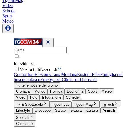
TgcomMag
Video
Schede
Sport
Meteo
In evidenza
Mostra tutti
Nascondi
Guerra Iran
Elezioni
Crans Montana
Epstein Files
Famiglia nel
bosco
Garlasco
Emergenza Clima
Tutti i dossier
Tutte le notizie del giorno
Cronaca
Mondo
Politica
Economia
Sport
Meteo
Video
Foto
Infografiche
Schede
Tv & Spettacolo
TgcomLab
TgcomMag
TgTech
Lifestyle
Oroscopo
Salute
Skuola
Cultura
Animali
Speciali
Chi siamo