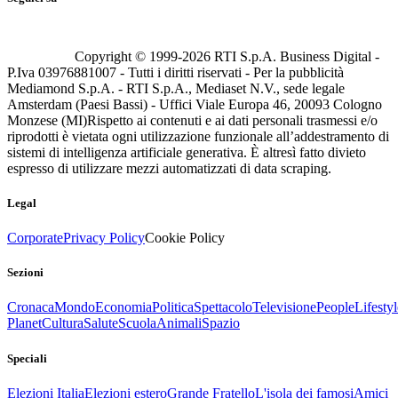
Copyright © 1999-
2026
RTI S.p.A. Business Digital -
P.Iva 03976881007 - Tutti i diritti riservati - Per la pubblicità
Mediamond S.p.A. - RTI S.p.A., Mediaset N.V., sede legale
Amsterdam (Paesi Bassi) - Uffici Viale Europa 46, 20093 Cologno
Monzese (MI)
Rispetto ai contenuti e ai dati personali trasmessi e/o
riprodotti è vietata ogni utilizzazione funzionale all’addestramento di
sistemi di intelligenza artificiale generativa. È altresì fatto divieto
espresso di utilizzare mezzi automatizzati di data scraping.
Legal
Corporate
Privacy Policy
Cookie Policy
Sezioni
Cronaca
Mondo
Economia
Politica
Spettacolo
Televisione
People
Lifestyl
Planet
Cultura
Salute
Scuola
Animali
Spazio
Speciali
Elezioni Italia
Elezioni estero
Grande Fratello
L'isola dei famosi
Amici