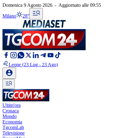
Domenica 9 Agosto 2026
-
Aggiornato alle
09:55
Milano
28°
Leone
(23 Lug - 23 Ago)
Ultim'ora
Cronaca
Mondo
Economia
TgcomLab
Televisione