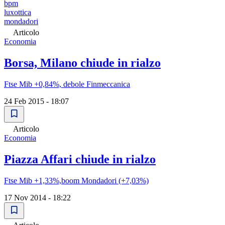
bpm
luxottica
mondadori
Articolo
Economia
Borsa, Milano chiude in rialzo
Ftse Mib +0,84%, debole Finmeccanica
24 Feb 2015 - 18:07
Articolo
Economia
Piazza Affari chiude in rialzo
Ftse Mib +1,33%,boom Mondadori (+7,03%)
17 Nov 2014 - 18:22