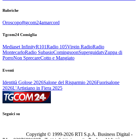
Rubriche
Oroscopo
#tgcom24amarcord
Tgcom24 Consiglia
Mediaset Infinity
R101
Radio 105
Virgin Radio
Radio
Montecarlo
Radio Subasio
Comingsoon
Superguidatv
Zuppa di
Porro
Non Sprecare
Cotto e Mangiato
Eventi
Identità Golose 2026
Salone del Risparmio 2026
Fuorisalone
2026
L'Artigiano in Fiera 2025
Seguici su
Copyright © 1999-
2026
RTI S.p.A. Business Digital -