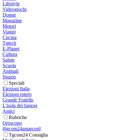
Lifestyle
Videogiochi
Donne
Magazine
Motori
Viaggi
Cucina
Tgtech
E-Planet
Cultura
Salute
Scuola
Animali
Spazio
Speciali
Elezioni Italia
Elezioni estero
Grande Fratello
L'isola dei famosi
Amici
Rubriche
Oroscopo
#tgcom24amarcord
Tgcom24 Consiglia