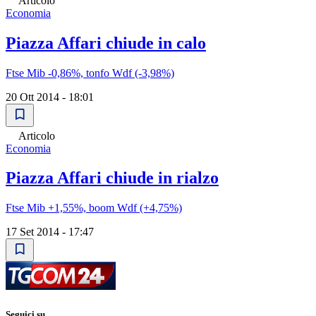
Articolo
Economia
Piazza Affari chiude in calo
Ftse Mib -0,86%, tonfo Wdf (-3,98%)
20 Ott 2014 - 18:01
Articolo
Economia
Piazza Affari chiude in rialzo
Ftse Mib +1,55%, boom Wdf (+4,75%)
17 Set 2014 - 17:47
Seguici su