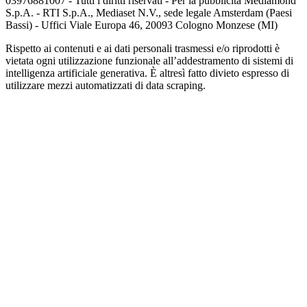
03976881007 - Tutti i diritti riservati - Per la pubblicità Mediamond
S.p.A. - RTI S.p.A., Mediaset N.V., sede legale Amsterdam (Paesi
Bassi) - Uffici Viale Europa 46, 20093 Cologno Monzese (MI)
Rispetto ai contenuti e ai dati personali trasmessi e/o riprodotti è
vietata ogni utilizzazione funzionale all’addestramento di sistemi di
intelligenza artificiale generativa. È altresì fatto divieto espresso di
utilizzare mezzi automatizzati di data scraping.