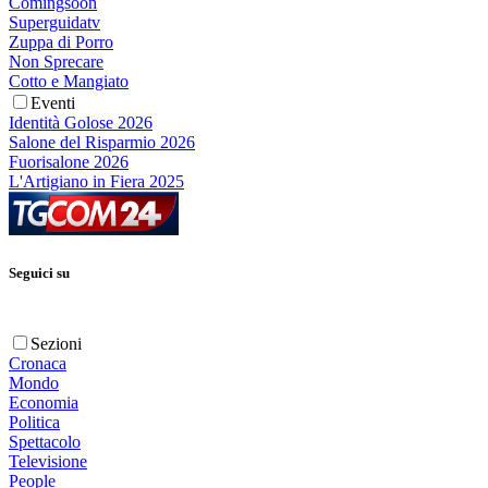
Comingsoon
Superguidatv
Zuppa di Porro
Non Sprecare
Cotto e Mangiato
Eventi
Identità Golose 2026
Salone del Risparmio 2026
Fuorisalone 2026
L'Artigiano in Fiera 2025
Seguici su
Sezioni
Cronaca
Mondo
Economia
Politica
Spettacolo
Televisione
People