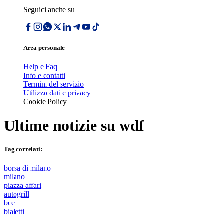
Seguici anche su
Area personale
Help e Faq
Info e contatti
Termini del servizio
Utilizzo dati e privacy
Cookie Policy
Ultime notizie su
wdf
Tag correlati:
borsa di milano
milano
piazza affari
autogrill
bce
bialetti