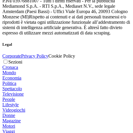
P.Iva 03976881007 - Tutti i diritti riservati - Per la pubblicità
Mediamond S.p.A. - RTI S.p.A., Mediaset N.V., sede legale
Amsterdam (Paesi Bassi) - Uffici Viale Europa 46, 20093 Cologno
Monzese (MI)
Rispetto ai contenuti e ai dati personali trasmessi e/o
riprodotti è vietata ogni utilizzazione funzionale all’addestramento di
sistemi di intelligenza artificiale generativa. È altresì fatto divieto
espresso di utilizzare mezzi automatizzati di data scraping.
Legal
Corporate
Privacy Policy
Cookie Policy
Sezioni
Cronaca
Mondo
Economia
Politica
Spettacolo
Televisione
People
Lifestyle
Videogiochi
Donne
Magazine
Motori
Viaggi