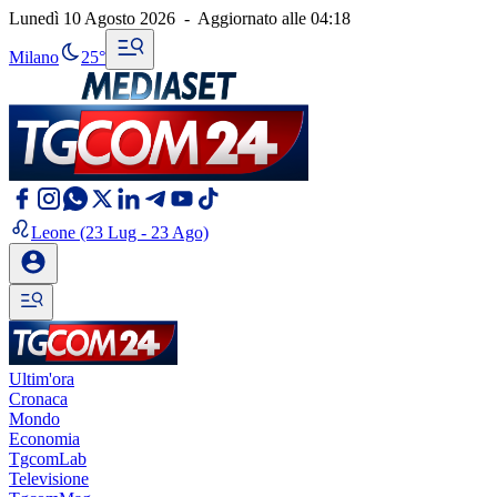
Lunedì 10 Agosto 2026
-
Aggiornato alle
04:18
Milano
25°
Leone
(23 Lug - 23 Ago)
Ultim'ora
Cronaca
Mondo
Economia
TgcomLab
Televisione