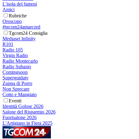
L'isola dei famosi
Amici
Rubriche
Oroscopo
#tgcom24amarcord
Tgcom24 Consiglia
Mediaset Infinity
R101
Radio 105
Virgin Radio
Radio Montecarlo
Radio Subasio
Comingsoon
Superguidatv
Zuppa di Porro
Non Sprecare
Cotto e Mangiato
Eventi
Identità Golose 2026
Salone del Risparmio 2026
Fuorisalone 2026
L'Artigiano in Fiera 2025