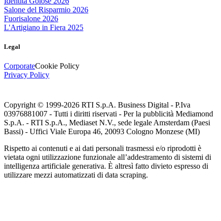
Identità Golose 2026
Salone del Risparmio 2026
Fuorisalone 2026
L'Artigiano in Fiera 2025
Legal
Corporate
Cookie Policy
Privacy Policy
Copyright © 1999-
2026
RTI S.p.A. Business Digital - P.Iva
03976881007 - Tutti i diritti riservati - Per la pubblicità Mediamond
S.p.A. - RTI S.p.A., Mediaset N.V., sede legale Amsterdam (Paesi
Bassi) - Uffici Viale Europa 46, 20093 Cologno Monzese (MI)
Rispetto ai contenuti e ai dati personali trasmessi e/o riprodotti è
vietata ogni utilizzazione funzionale all’addestramento di sistemi di
intelligenza artificiale generativa. È altresì fatto divieto espresso di
utilizzare mezzi automatizzati di data scraping.