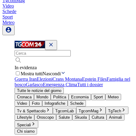
TgcomMag
Video
Schede
Sport
Meteo
In evidenza
Mostra tutti
Nascondi
Guerra Iran
Elezioni
Crans Montana
Epstein Files
Famiglia nel
bosco
Garlasco
Emergenza Clima
Tutti i dossier
Tutte le notizie del giorno
Cronaca
Mondo
Politica
Economia
Sport
Meteo
Video
Foto
Infografiche
Schede
Tv & Spettacolo
TgcomLab
TgcomMag
TgTech
Lifestyle
Oroscopo
Salute
Skuola
Cultura
Animali
Speciali
Chi siamo