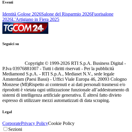
Eventi
Identità Golose 2026
Salone del Risparmio 2026
Fuorisalone
2026
L'Artigiano in Fiera 2025
Seguici su
Copyright © 1999-
2026
RTI S.p.A. Business Digital -
P.Iva 03976881007 - Tutti i diritti riservati - Per la pubblicità
Mediamond S.p.A. - RTI S.p.A., Mediaset N.V., sede legale
Amsterdam (Paesi Bassi) - Uffici Viale Europa 46, 20093 Cologno
Monzese (MI)
Rispetto ai contenuti e ai dati personali trasmessi e/o
riprodotti è vietata ogni utilizzazione funzionale all’addestramento di
sistemi di intelligenza artificiale generativa. È altresì fatto divieto
espresso di utilizzare mezzi automatizzati di data scraping.
Legal
Corporate
Privacy Policy
Cookie Policy
Sezioni