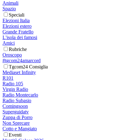
Animali
Spazio
Speciali
Elezioni Italia
Elezioni estero
Grande Fratello
L'isola dei famosi
Amici
Rubriche
Oroscopo
#tgcom24amarcord
Tgcom24 Consiglia
Mediaset Infinity
R101
Radio 105
Virgin Radio
Radio Montecarlo
Radio Subasio
Comingsoon
Superguidatv
Zuppa di Porro
Non Sprecare
Cotto e Mangiato
Eventi