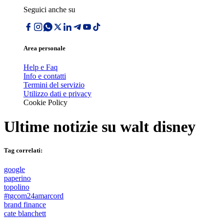
Seguici anche su
Area personale
Help e Faq
Info e contatti
Termini del servizio
Utilizzo dati e privacy
Cookie Policy
Ultime notizie su
walt disney
Tag correlati:
google
paperino
topolino
#tgcom24amarcord
brand finance
cate blanchett