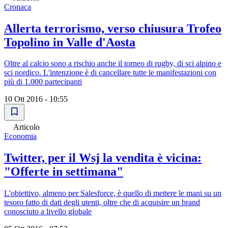
Cronaca
Allerta terrorismo, verso chiusura Trofeo
Topolino in Valle d'Aosta
Oltre al calcio sono a rischio anche il torneo di rugby, di sci alpino e
sci nordico. L'intenzione è di cancellare tutte le manifestazioni con
più di 1.000 partecipanti
10 Ott 2016 - 10:55
Articolo
Economia
Twitter, per il Wsj la vendita è vicina:
"Offerte in settimana"
L'obiettivo, almeno per Salesforce, è quello di mettere le mani su un
tesoro fatto di dati degli utenti, oltre che di acquisire un brand
conosciuto a livello globale