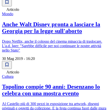
Articolo
Mondo
Anche Walt Disney pronta a lasciare la
Georgia per la legge sull'aborto
Dopo Netflix, anche il colosso del cinema minaccia di traslocare.
L'a.d. Iger: "Sarebbe difficile per noi continuare le nostre attività
nello Stato"
30 Mag 2019 - 16:20
Articolo
Cultura
Topolino compie 90 anni: Desenzano lo
celebra con una mostra evento
Al Castello più di 300 pezzi in esposizione tra artwork, disegni
originali e oggetti da collezione. E la festa continua fuori dalle mura