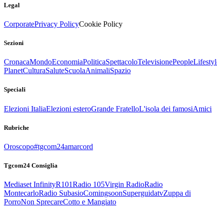
Legal
Corporate
Privacy Policy
Cookie Policy
Sezioni
Cronaca
Mondo
Economia
Politica
Spettacolo
Televisione
People
Lifestyl
Planet
Cultura
Salute
Scuola
Animali
Spazio
Speciali
Elezioni Italia
Elezioni estero
Grande Fratello
L'isola dei famosi
Amici
Rubriche
Oroscopo
#tgcom24amarcord
Tgcom24 Consiglia
Mediaset Infinity
R101
Radio 105
Virgin Radio
Radio
Montecarlo
Radio Subasio
Comingsoon
Superguidatv
Zuppa di
Porro
Non Sprecare
Cotto e Mangiato