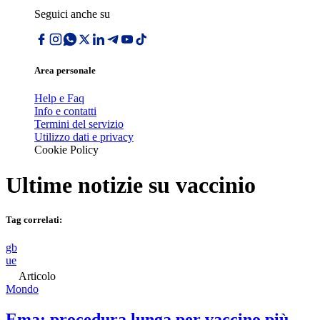
Seguici anche su
Area personale
Help e Faq
Info e contatti
Termini del servizio
Utilizzo dati e privacy
Cookie Policy
Ultime notizie su
vaccinio
Tag correlati:
gb
ue
Articolo
Mondo
Ema: procedura lunga per vaccino più