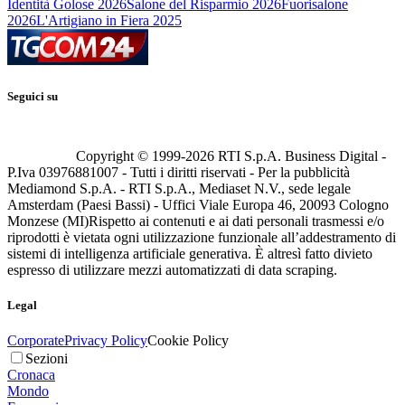
Identità Golose 2026
Salone del Risparmio 2026
Fuorisalone
2026
L'Artigiano in Fiera 2025
Seguici su
Copyright © 1999-
2026
RTI S.p.A. Business Digital -
P.Iva 03976881007 - Tutti i diritti riservati - Per la pubblicità
Mediamond S.p.A. - RTI S.p.A., Mediaset N.V., sede legale
Amsterdam (Paesi Bassi) - Uffici Viale Europa 46, 20093 Cologno
Monzese (MI)
Rispetto ai contenuti e ai dati personali trasmessi e/o
riprodotti è vietata ogni utilizzazione funzionale all’addestramento di
sistemi di intelligenza artificiale generativa. È altresì fatto divieto
espresso di utilizzare mezzi automatizzati di data scraping.
Legal
Corporate
Privacy Policy
Cookie Policy
Sezioni
Cronaca
Mondo