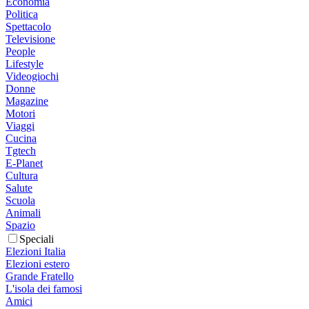
Economia
Politica
Spettacolo
Televisione
People
Lifestyle
Videogiochi
Donne
Magazine
Motori
Viaggi
Cucina
Tgtech
E-Planet
Cultura
Salute
Scuola
Animali
Spazio
Speciali
Elezioni Italia
Elezioni estero
Grande Fratello
L'isola dei famosi
Amici