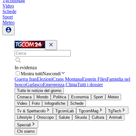
TgcomMag
Video
Schede
Sport
Meteo
In evidenza
Mostra tutti
Nascondi
Guerra Iran
Elezioni
Crans Montana
Epstein Files
Famiglia nel
bosco
Garlasco
Emergenza Clima
Tutti i dossier
Tutte le notizie del giorno
Cronaca
Mondo
Politica
Economia
Sport
Meteo
Video
Foto
Infografiche
Schede
Tv & Spettacolo
TgcomLab
TgcomMag
TgTech
Lifestyle
Oroscopo
Salute
Skuola
Cultura
Animali
Speciali
Chi siamo