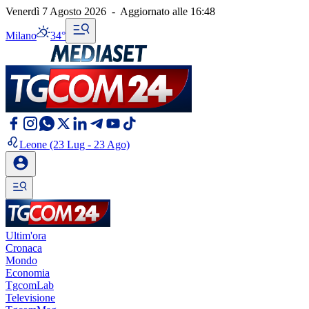
Venerdì 7 Agosto 2026
-
Aggiornato alle
16:48
Milano
34°
Leone
(23 Lug - 23 Ago)
Ultim'ora
Cronaca
Mondo
Economia
TgcomLab
Televisione