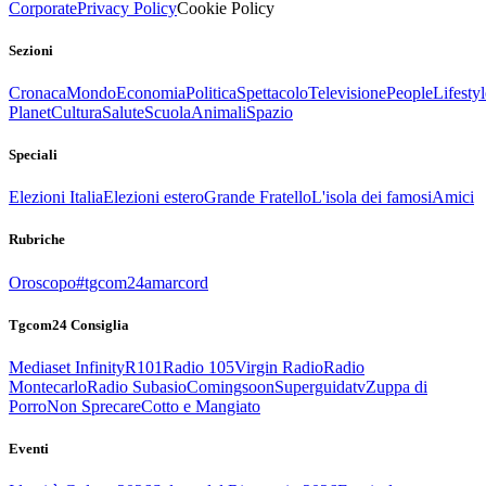
Corporate
Privacy Policy
Cookie Policy
Sezioni
Cronaca
Mondo
Economia
Politica
Spettacolo
Televisione
People
Lifestyl
Planet
Cultura
Salute
Scuola
Animali
Spazio
Speciali
Elezioni Italia
Elezioni estero
Grande Fratello
L'isola dei famosi
Amici
Rubriche
Oroscopo
#tgcom24amarcord
Tgcom24 Consiglia
Mediaset Infinity
R101
Radio 105
Virgin Radio
Radio
Montecarlo
Radio Subasio
Comingsoon
Superguidatv
Zuppa di
Porro
Non Sprecare
Cotto e Mangiato
Eventi