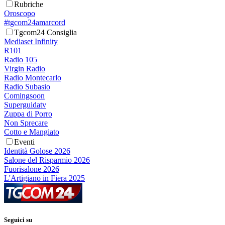
Rubriche
Oroscopo
#tgcom24amarcord
Tgcom24 Consiglia
Mediaset Infinity
R101
Radio 105
Virgin Radio
Radio Montecarlo
Radio Subasio
Comingsoon
Superguidatv
Zuppa di Porro
Non Sprecare
Cotto e Mangiato
Eventi
Identità Golose 2026
Salone del Risparmio 2026
Fuorisalone 2026
L'Artigiano in Fiera 2025
Seguici su