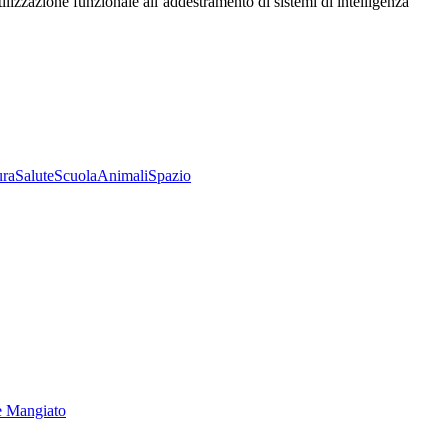
utilizzazione funzionale all’addestramento di sistemi di intelligenza
ura
Salute
Scuola
Animali
Spazio
e Mangiato