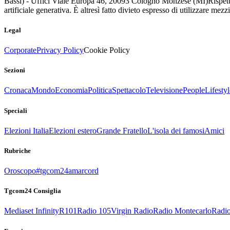
Bassi) - Uffici Viale Europa 46, 20093 Cologno Monzese (MI)
Rispett
artificiale generativa. È altresì fatto divieto espresso di utilizzare mez
Legal
Corporate
Privacy Policy
Cookie Policy
Sezioni
Cronaca
Mondo
Economia
Politica
Spettacolo
Televisione
People
Lifestyl
Speciali
Elezioni Italia
Elezioni estero
Grande Fratello
L'isola dei famosi
Amici
Rubriche
Oroscopo
#tgcom24amarcord
Tgcom24 Consiglia
Mediaset Infinity
R101
Radio 105
Virgin Radio
Radio Montecarlo
Radio