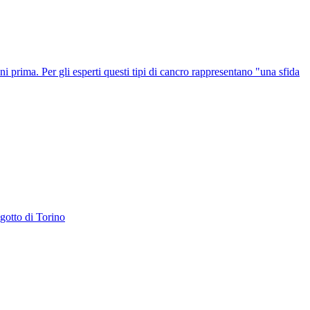
ni prima. Per gli esperti questi tipi di cancro rappresentano "una sfida
gotto di Torino