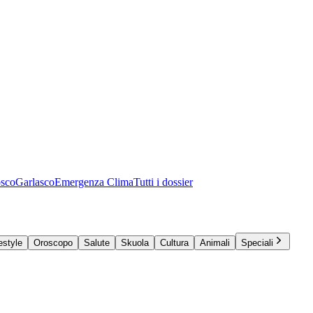
osco
Garlasco
Emergenza Clima
Tutti i dossier
estyle
Oroscopo
Salute
Skuola
Cultura
Animali
Speciali