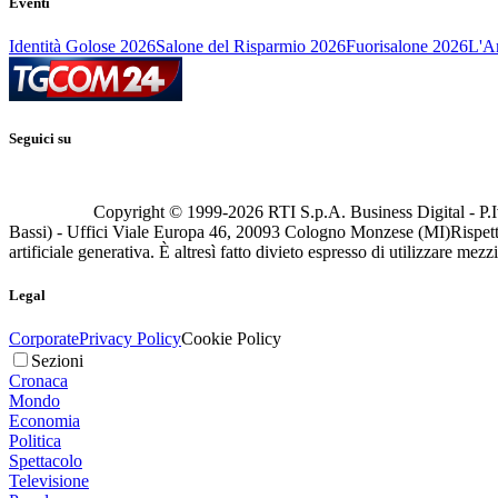
Eventi
Identità Golose 2026
Salone del Risparmio 2026
Fuorisalone 2026
L'Ar
Seguici su
Copyright © 1999-
2026
RTI S.p.A. Business Digital - P.I
Bassi) - Uffici Viale Europa 46, 20093 Cologno Monzese (MI)
Rispett
artificiale generativa. È altresì fatto divieto espresso di utilizzare mez
Legal
Corporate
Privacy Policy
Cookie Policy
Sezioni
Cronaca
Mondo
Economia
Politica
Spettacolo
Televisione