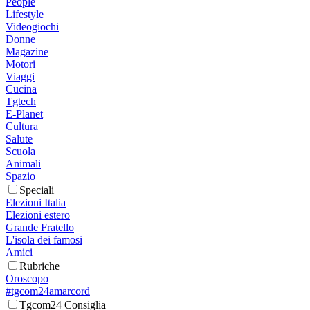
People
Lifestyle
Videogiochi
Donne
Magazine
Motori
Viaggi
Cucina
Tgtech
E-Planet
Cultura
Salute
Scuola
Animali
Spazio
Speciali
Elezioni Italia
Elezioni estero
Grande Fratello
L'isola dei famosi
Amici
Rubriche
Oroscopo
#tgcom24amarcord
Tgcom24 Consiglia