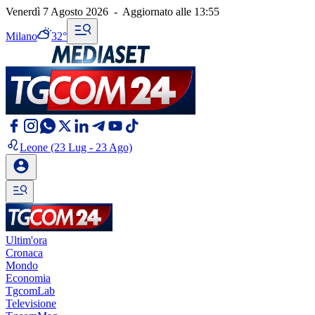
Venerdì 7 Agosto 2026
-
Aggiornato alle
13:55
Milano
32°
Leone
(23 Lug - 23 Ago)
Ultim'ora
Cronaca
Mondo
Economia
TgcomLab
Televisione