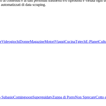
o ai contenuti e ai dati personali trasmessi e/o riprodotti è vietata ogni 
zi automatizzati di data scraping.
e
Videogiochi
Donne
Magazine
Motori
Viaggi
Cucina
Tgtech
E-Planet
Cult
 Subasio
Comingsoon
Superguidatv
Zuppa di Porro
Non Sprecare
Cotto 