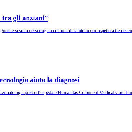
 tra gli anziani"
nosi e si sono persi migliaia di anni di salute in più rispetto a tre decen
tecnologia aiuta la diagnosi
ermatologia presso l’ospedale Humanitas Cellini e il Medical Care Lin