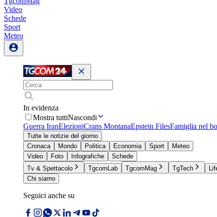
TgcomMag
Video
Schede
Sport
Meteo
In evidenza
Mostra tutti
Nascondi
Guerra Iran
Elezioni
Crans Montana
Epstein Files
Famiglia nel b
Tutte le notizie del giorno
Cronaca
Mondo
Politica
Economia
Sport
Meteo
Video
Foto
Infografiche
Schede
Tv & Spettacolo
TgcomLab
TgcomMag
TgTech
Lif
Chi siamo
Seguici anche su