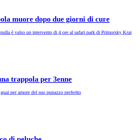
ppola muore dopo due giorni di cure
 nulla è valso un intervento di 4 ore al safari park di Primorsky Krai
 una trappola per 3enne
i guai per amore del suo pupazzo preferito
ico di peluche