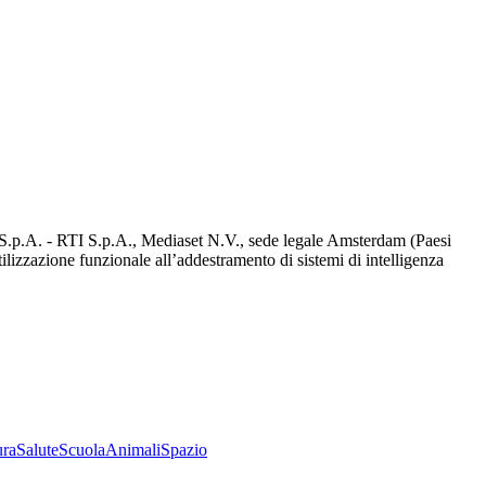
d S.p.A. - RTI S.p.A., Mediaset N.V., sede legale Amsterdam (Paesi
utilizzazione funzionale all’addestramento di sistemi di intelligenza
ura
Salute
Scuola
Animali
Spazio