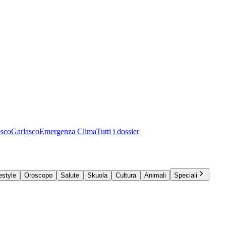
osco
Garlasco
Emergenza Clima
Tutti i dossier
estyle
Oroscopo
Salute
Skuola
Cultura
Animali
Speciali