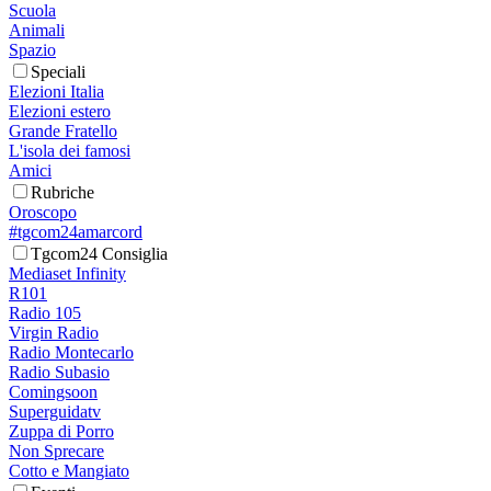
Scuola
Animali
Spazio
Speciali
Elezioni Italia
Elezioni estero
Grande Fratello
L'isola dei famosi
Amici
Rubriche
Oroscopo
#tgcom24amarcord
Tgcom24 Consiglia
Mediaset Infinity
R101
Radio 105
Virgin Radio
Radio Montecarlo
Radio Subasio
Comingsoon
Superguidatv
Zuppa di Porro
Non Sprecare
Cotto e Mangiato