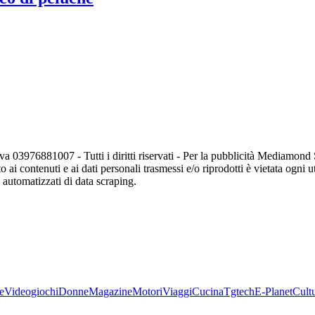
va 03976881007 - Tutti i diritti riservati - Per la pubblicità Mediamon
o ai contenuti e ai dati personali trasmessi e/o riprodotti è vietata ogni 
zi automatizzati di data scraping.
e
Videogiochi
Donne
Magazine
Motori
Viaggi
Cucina
Tgtech
E-Planet
Cult