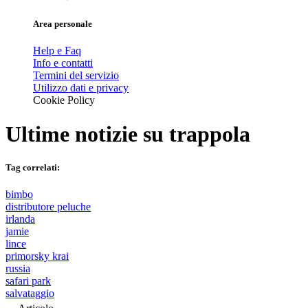
Area personale
Help e Faq
Info e contatti
Termini del servizio
Utilizzo dati e privacy
Cookie Policy
Ultime notizie su
trappola
Tag correlati:
bimbo
distributore peluche
irlanda
jamie
lince
primorsky krai
russia
safari park
salvataggio