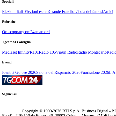
Speciali
Elezioni Italia
Elezioni estero
Grande Fratello
L'isola dei famosi
Amici
Rubriche
Oroscopo
#tgcom24amarcord
Tgcom24 Consiglia
Mediaset Infinity
R101
Radio 105
Virgin Radio
Radio Montecarlo
Radio
Eventi
Identità Golose 2026
Salone del Risparmio 2026
Fuorisalone 2026
L'Ar
Seguici su
Copyright © 1999-
2026
RTI S.p.A. Business Digital - P.I
Bassi) - Uffici Viale Europa 46, 20093 Cologno Monzese (MI)
Rispett