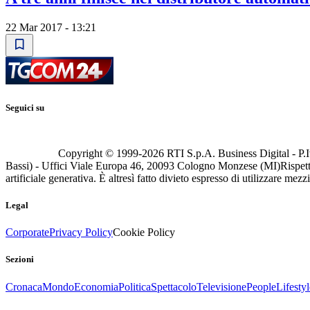
22 Mar 2017 - 13:21
Seguici su
Copyright © 1999-
2026
RTI S.p.A. Business Digital - P.I
Bassi) - Uffici Viale Europa 46, 20093 Cologno Monzese (MI)
Rispett
artificiale generativa. È altresì fatto divieto espresso di utilizzare mez
Legal
Corporate
Privacy Policy
Cookie Policy
Sezioni
Cronaca
Mondo
Economia
Politica
Spettacolo
Televisione
People
Lifestyl