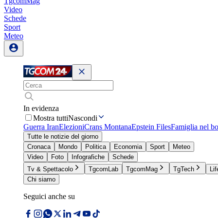
TgcomMag
Video
Schede
Sport
Meteo
In evidenza
Mostra tutti
Nascondi
Guerra Iran
Elezioni
Crans Montana
Epstein Files
Famiglia nel b
Tutte le notizie del giorno
Cronaca
Mondo
Politica
Economia
Sport
Meteo
Video
Foto
Infografiche
Schede
Tv & Spettacolo
TgcomLab
TgcomMag
TgTech
Lif
Chi siamo
Seguici anche su