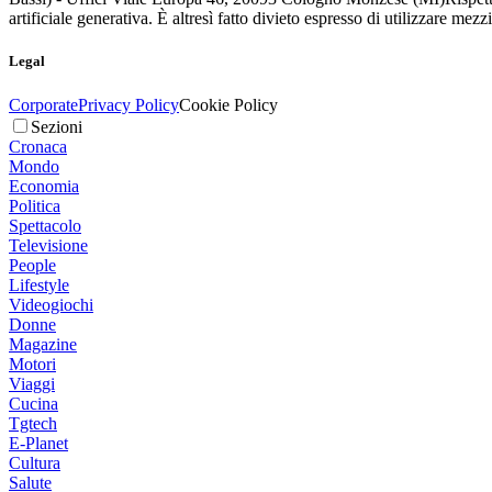
artificiale generativa. È altresì fatto divieto espresso di utilizzare mez
Legal
Corporate
Privacy Policy
Cookie Policy
Sezioni
Cronaca
Mondo
Economia
Politica
Spettacolo
Televisione
People
Lifestyle
Videogiochi
Donne
Magazine
Motori
Viaggi
Cucina
Tgtech
E-Planet
Cultura
Salute