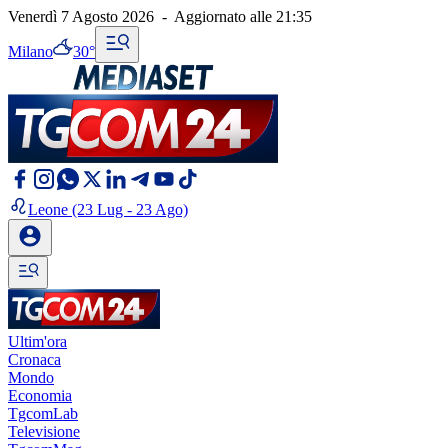
Venerdì 7 Agosto 2026
-
Aggiornato alle
21:35
Milano
30°
Leone
(23 Lug - 23 Ago)
Ultim'ora
Cronaca
Mondo
Economia
TgcomLab
Televisione