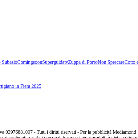
 Subasio
Comingsoon
Superguidatv
Zuppa di Porro
Non Sprecare
Cotto 
tigiano in Fiera 2025
va 03976881007 - Tutti i diritti riservati - Per la pubblicità Mediamon
o ai contenuti e ai dati personali trasmessi e/o riprodotti è vietata ogni 