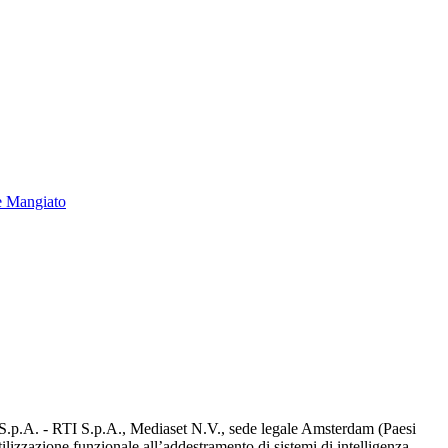
e Mangiato
d S.p.A. - RTI S.p.A., Mediaset N.V., sede legale Amsterdam (Paesi
utilizzazione funzionale all’addestramento di sistemi di intelligenza