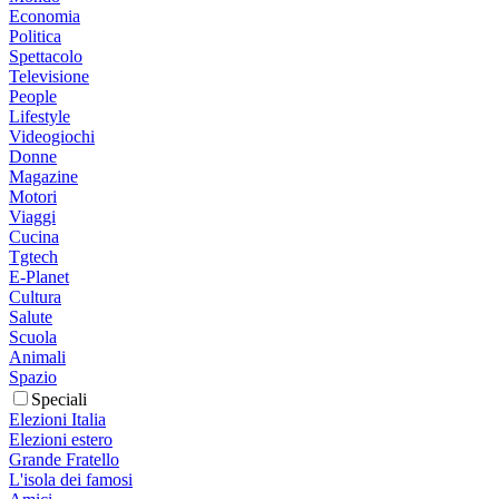
Economia
Politica
Spettacolo
Televisione
People
Lifestyle
Videogiochi
Donne
Magazine
Motori
Viaggi
Cucina
Tgtech
E-Planet
Cultura
Salute
Scuola
Animali
Spazio
Speciali
Elezioni Italia
Elezioni estero
Grande Fratello
L'isola dei famosi