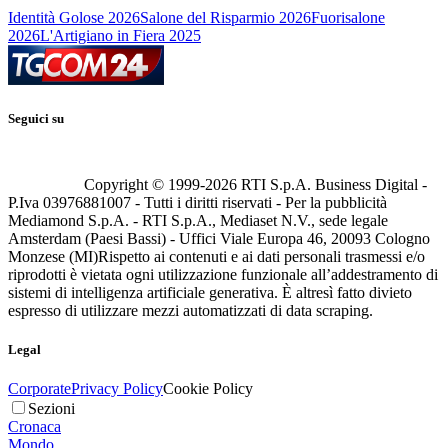
Identità Golose 2026
Salone del Risparmio 2026
Fuorisalone
2026
L'Artigiano in Fiera 2025
Seguici su
Copyright © 1999-
2026
RTI S.p.A. Business Digital -
P.Iva 03976881007 - Tutti i diritti riservati - Per la pubblicità
Mediamond S.p.A. - RTI S.p.A., Mediaset N.V., sede legale
Amsterdam (Paesi Bassi) - Uffici Viale Europa 46, 20093 Cologno
Monzese (MI)
Rispetto ai contenuti e ai dati personali trasmessi e/o
riprodotti è vietata ogni utilizzazione funzionale all’addestramento di
sistemi di intelligenza artificiale generativa. È altresì fatto divieto
espresso di utilizzare mezzi automatizzati di data scraping.
Legal
Corporate
Privacy Policy
Cookie Policy
Sezioni
Cronaca
Mondo