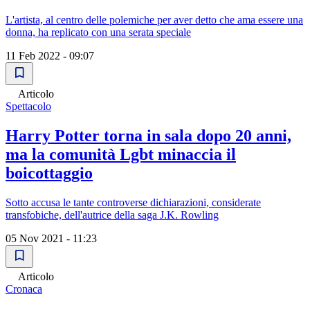
L'artista, al centro delle polemiche per aver detto che ama essere una
donna, ha replicato con una serata speciale
11 Feb 2022 - 09:07
Articolo
Spettacolo
Harry Potter torna in sala dopo 20 anni,
ma la comunità Lgbt minaccia il
boicottaggio
Sotto accusa le tante controverse dichiarazioni, considerate
transfobiche, dell'autrice della saga J.K. Rowling
05 Nov 2021 - 11:23
Articolo
Cronaca