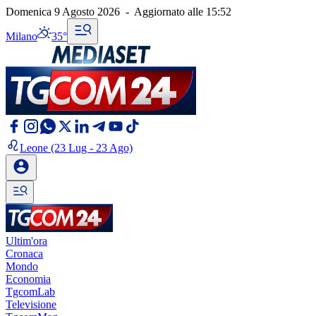
Domenica 9 Agosto 2026
-
Aggiornato alle
15:52
Milano
35°
Leone
(23 Lug - 23 Ago)
Ultim'ora
Cronaca
Mondo
Economia
TgcomLab
Televisione