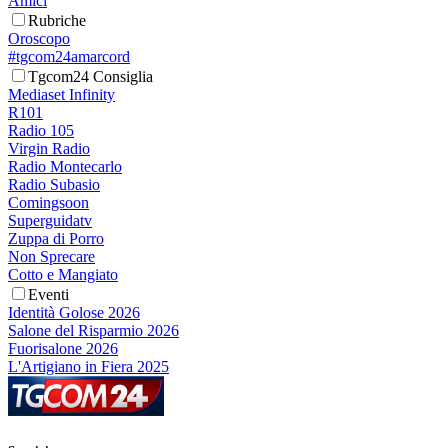
Amici
Rubriche
Oroscopo
#tgcom24amarcord
Tgcom24 Consiglia
Mediaset Infinity
R101
Radio 105
Virgin Radio
Radio Montecarlo
Radio Subasio
Comingsoon
Superguidatv
Zuppa di Porro
Non Sprecare
Cotto e Mangiato
Eventi
Identità Golose 2026
Salone del Risparmio 2026
Fuorisalone 2026
L'Artigiano in Fiera 2025