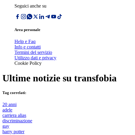
Seguici anche su
Area personale
Help e Faq
Info e contatti
Termini del servizio
Utilizzo dati e privacy
Cookie Policy
Ultime notizie su
transfobia
Tag correlati:
20 anni
adele
carriera alias
discriminazione
gay
harry potter