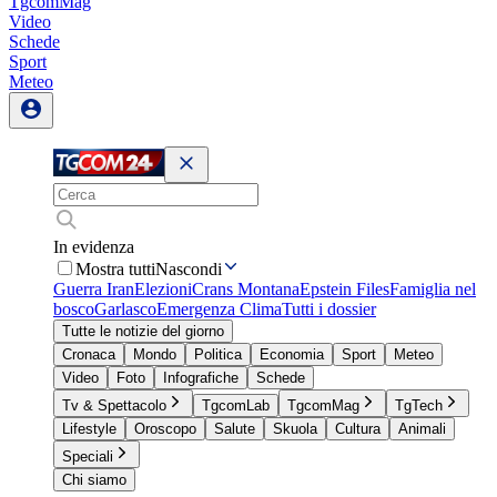
TgcomMag
Video
Schede
Sport
Meteo
In evidenza
Mostra tutti
Nascondi
Guerra Iran
Elezioni
Crans Montana
Epstein Files
Famiglia nel
bosco
Garlasco
Emergenza Clima
Tutti i dossier
Tutte le notizie del giorno
Cronaca
Mondo
Politica
Economia
Sport
Meteo
Video
Foto
Infografiche
Schede
Tv & Spettacolo
TgcomLab
TgcomMag
TgTech
Lifestyle
Oroscopo
Salute
Skuola
Cultura
Animali
Speciali
Chi siamo