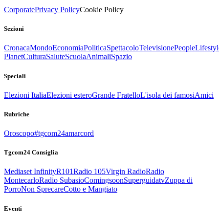
Corporate
Privacy Policy
Cookie Policy
Sezioni
Cronaca
Mondo
Economia
Politica
Spettacolo
Televisione
People
Lifestyl
Planet
Cultura
Salute
Scuola
Animali
Spazio
Speciali
Elezioni Italia
Elezioni estero
Grande Fratello
L'isola dei famosi
Amici
Rubriche
Oroscopo
#tgcom24amarcord
Tgcom24 Consiglia
Mediaset Infinity
R101
Radio 105
Virgin Radio
Radio
Montecarlo
Radio Subasio
Comingsoon
Superguidatv
Zuppa di
Porro
Non Sprecare
Cotto e Mangiato
Eventi