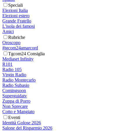
Speciali
Elezioni Italia
Elezioni estero
Grande Fratello
L'isola dei famosi
Amici
Rubriche
Oroscopo
#tgcom24amarcord
Tgcom24 Consiglia
Mediaset Infinity
R101
Radio 105
Virgin Radio
Radio Montecarlo
Radio Subasio
Comingsoon
Superguidatv
Zuppa di Porro
Non Sprecare
Cotto e Mangiato
Eventi
Identità Golose 2026
Salone del Risparmio 2026