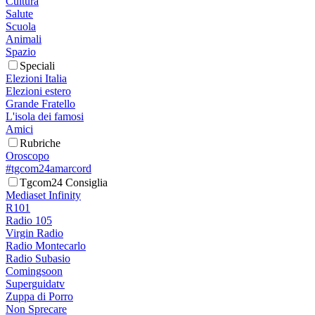
Cultura
Salute
Scuola
Animali
Spazio
Speciali
Elezioni Italia
Elezioni estero
Grande Fratello
L'isola dei famosi
Amici
Rubriche
Oroscopo
#tgcom24amarcord
Tgcom24 Consiglia
Mediaset Infinity
R101
Radio 105
Virgin Radio
Radio Montecarlo
Radio Subasio
Comingsoon
Superguidatv
Zuppa di Porro
Non Sprecare