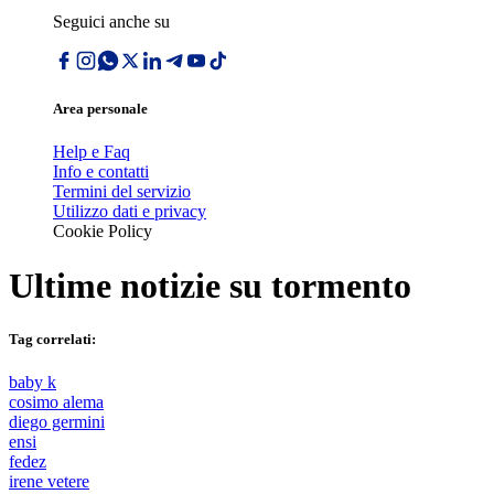
Seguici anche su
Area personale
Help e Faq
Info e contatti
Termini del servizio
Utilizzo dati e privacy
Cookie Policy
Ultime notizie su
tormento
Tag correlati:
baby k
cosimo alema
diego germini
ensi
fedez
irene vetere