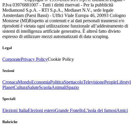
P.Iva 03976881007 - Tutti i diritti riservati - Per la pubblicità
Mediamond S.p.A. - RTI S.p.A., Mediaset N.V., sede legale
Amsterdam (Paesi Bassi) - Uffici Viale Europa 46, 20093 Cologno
Monzese (MI)
Rispetto ai contenuti e ai dati personali trasmessi e/o
riprodotti è vietata ogni utilizzazione funzionale all’addestramento di
sistemi di intelligenza artificiale generativa. È altresì fatto divieto
espresso di utilizzare mezzi automatizzati di data scraping.
Legal
Corporate
Privacy Policy
Cookie Policy
Sezioni
Cronaca
Mondo
Economia
Politica
Spettacolo
Televisione
People
Lifestyl
Planet
Cultura
Salute
Scuola
Animali
Spazio
Speciali
Elezioni Italia
Elezioni estero
Grande Fratello
L'isola dei famosi
Amici
Rubriche