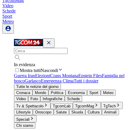
TgcomMag
Video
Schede
Sport
Meteo
In evidenza
Mostra tutti
Nascondi
Guerra Iran
Elezioni
Crans Montana
Epstein Files
Famiglia nel
bosco
Garlasco
Emergenza Clima
Tutti i dossier
Tutte le notizie del giorno
Cronaca
Mondo
Politica
Economia
Sport
Meteo
Video
Foto
Infografiche
Schede
Tv & Spettacolo
TgcomLab
TgcomMag
TgTech
Lifestyle
Oroscopo
Salute
Skuola
Cultura
Animali
Speciali
Chi siamo