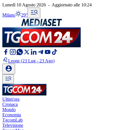
Lunedì 10 Agosto 2026
-
Aggiornato alle
10:24
Milano
29°
Leone
(23 Lug - 23 Ago)
Ultim'ora
Cronaca
Mondo
Economia
TgcomLab
Televisione