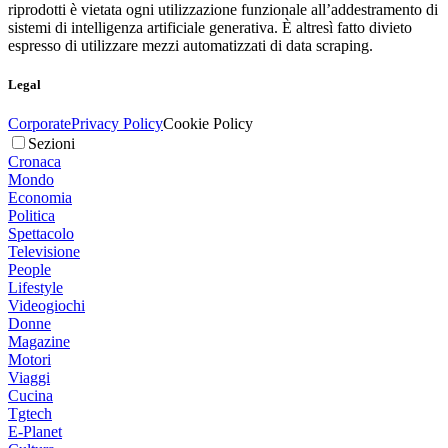
riprodotti è vietata ogni utilizzazione funzionale all’addestramento di
sistemi di intelligenza artificiale generativa. È altresì fatto divieto
espresso di utilizzare mezzi automatizzati di data scraping.
Legal
Corporate
Privacy Policy
Cookie Policy
Sezioni
Cronaca
Mondo
Economia
Politica
Spettacolo
Televisione
People
Lifestyle
Videogiochi
Donne
Magazine
Motori
Viaggi
Cucina
Tgtech
E-Planet