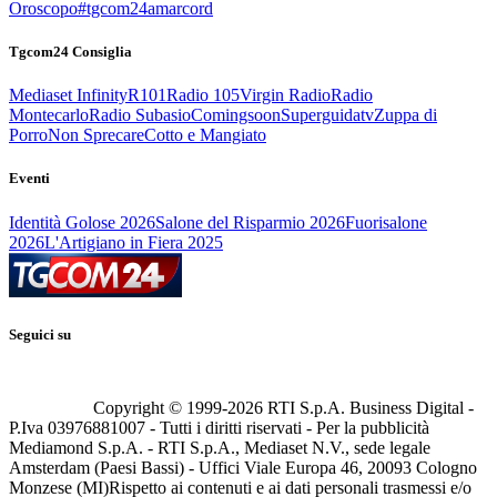
Oroscopo
#tgcom24amarcord
Tgcom24 Consiglia
Mediaset Infinity
R101
Radio 105
Virgin Radio
Radio
Montecarlo
Radio Subasio
Comingsoon
Superguidatv
Zuppa di
Porro
Non Sprecare
Cotto e Mangiato
Eventi
Identità Golose 2026
Salone del Risparmio 2026
Fuorisalone
2026
L'Artigiano in Fiera 2025
Seguici su
Copyright © 1999-
2026
RTI S.p.A. Business Digital -
P.Iva 03976881007 - Tutti i diritti riservati - Per la pubblicità
Mediamond S.p.A. - RTI S.p.A., Mediaset N.V., sede legale
Amsterdam (Paesi Bassi) - Uffici Viale Europa 46, 20093 Cologno
Monzese (MI)
Rispetto ai contenuti e ai dati personali trasmessi e/o