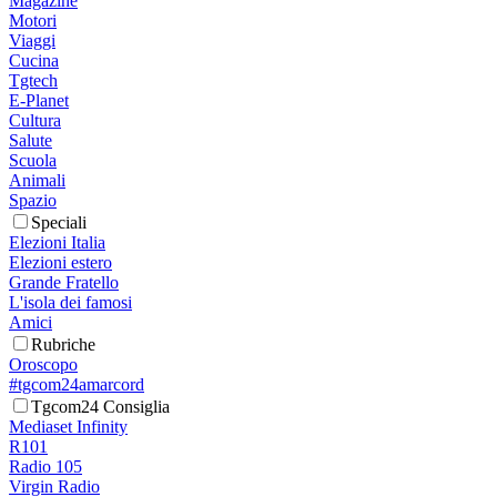
Magazine
Motori
Viaggi
Cucina
Tgtech
E-Planet
Cultura
Salute
Scuola
Animali
Spazio
Speciali
Elezioni Italia
Elezioni estero
Grande Fratello
L'isola dei famosi
Amici
Rubriche
Oroscopo
#tgcom24amarcord
Tgcom24 Consiglia
Mediaset Infinity
R101
Radio 105
Virgin Radio