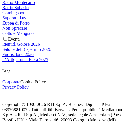
Radio Montecarlo
Radio Subasio
Comingsoon
Superguidatv
Zuppa di Porro
Non Sprecare
Cotto e Mangiato
Eventi
Identità Golose 2026
Salone del Risparmio 2026
Fuorisalone 2026
L'Artigiano in Fiera 2025
Legal
Corporate
Cookie Policy
Privacy Policy
Copyright © 1999-
2026
RTI S.p.A. Business Digital - P.Iva
03976881007 - Tutti i diritti riservati - Per la pubblicità Mediamond
S.p.A. - RTI S.p.A., Mediaset N.V., sede legale Amsterdam (Paesi
Bassi) - Uffici Viale Europa 46, 20093 Cologno Monzese (MI)