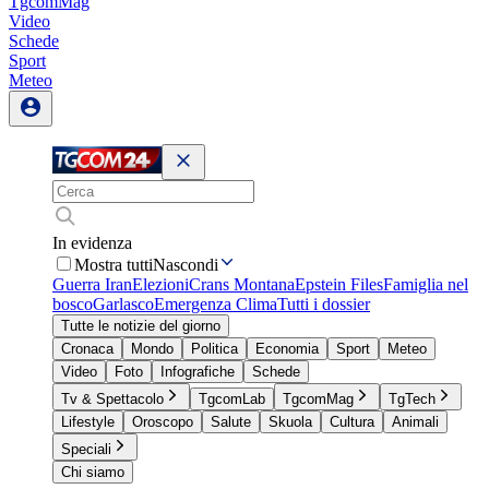
TgcomMag
Video
Schede
Sport
Meteo
In evidenza
Mostra tutti
Nascondi
Guerra Iran
Elezioni
Crans Montana
Epstein Files
Famiglia nel
bosco
Garlasco
Emergenza Clima
Tutti i dossier
Tutte le notizie del giorno
Cronaca
Mondo
Politica
Economia
Sport
Meteo
Video
Foto
Infografiche
Schede
Tv & Spettacolo
TgcomLab
TgcomMag
TgTech
Lifestyle
Oroscopo
Salute
Skuola
Cultura
Animali
Speciali
Chi siamo