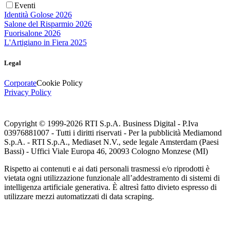
Eventi
Identità Golose 2026
Salone del Risparmio 2026
Fuorisalone 2026
L'Artigiano in Fiera 2025
Legal
Corporate
Cookie Policy
Privacy Policy
Copyright © 1999-
2026
RTI S.p.A. Business Digital - P.Iva
03976881007 - Tutti i diritti riservati - Per la pubblicità Mediamond
S.p.A. - RTI S.p.A., Mediaset N.V., sede legale Amsterdam (Paesi
Bassi) - Uffici Viale Europa 46, 20093 Cologno Monzese (MI)
Rispetto ai contenuti e ai dati personali trasmessi e/o riprodotti è
vietata ogni utilizzazione funzionale all’addestramento di sistemi di
intelligenza artificiale generativa. È altresì fatto divieto espresso di
utilizzare mezzi automatizzati di data scraping.