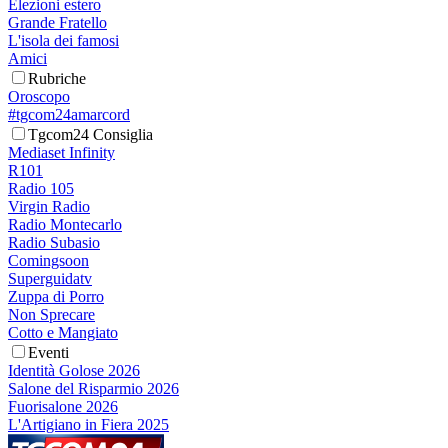
Elezioni estero
Grande Fratello
L'isola dei famosi
Amici
Rubriche
Oroscopo
#tgcom24amarcord
Tgcom24 Consiglia
Mediaset Infinity
R101
Radio 105
Virgin Radio
Radio Montecarlo
Radio Subasio
Comingsoon
Superguidatv
Zuppa di Porro
Non Sprecare
Cotto e Mangiato
Eventi
Identità Golose 2026
Salone del Risparmio 2026
Fuorisalone 2026
L'Artigiano in Fiera 2025