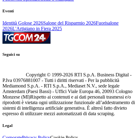
Eventi
Identità Golose 2026
Salone del Risparmio 2026
Fuorisalone
2026
L'Artigiano in Fiera 2025
Seguici su
Copyright © 1999-
2026
RTI S.p.A. Business Digital -
P.Iva 03976881007 - Tutti i diritti riservati - Per la pubblicità
Mediamond S.p.A. - RTI S.p.A., Mediaset N.V., sede legale
Amsterdam (Paesi Bassi) - Uffici Viale Europa 46, 20093 Cologno
Monzese (MI)
Rispetto ai contenuti e ai dati personali trasmessi e/o
riprodotti è vietata ogni utilizzazione funzionale all’addestramento di
sistemi di intelligenza artificiale generativa. È altresì fatto divieto
espresso di utilizzare mezzi automatizzati di data scraping.
Legal
Corporate
Privacy Policy
Cookie Policy