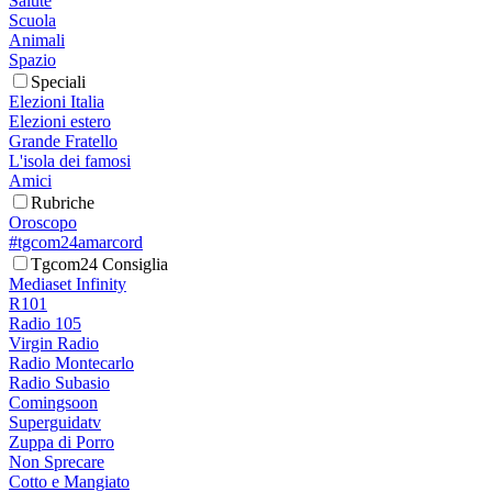
Salute
Scuola
Animali
Spazio
Speciali
Elezioni Italia
Elezioni estero
Grande Fratello
L'isola dei famosi
Amici
Rubriche
Oroscopo
#tgcom24amarcord
Tgcom24 Consiglia
Mediaset Infinity
R101
Radio 105
Virgin Radio
Radio Montecarlo
Radio Subasio
Comingsoon
Superguidatv
Zuppa di Porro
Non Sprecare
Cotto e Mangiato