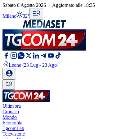
Sabato 8 Agosto 2026
-
Aggiornato alle
18:35
Milano
32°
Leone
(23 Lug - 23 Ago)
Ultim'ora
Cronaca
Mondo
Economia
TgcomLab
Televisione