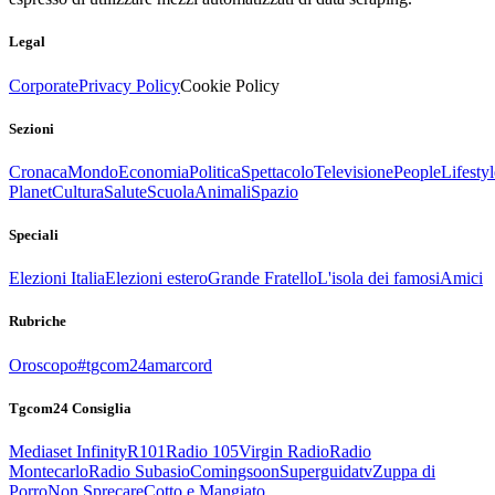
Legal
Corporate
Privacy Policy
Cookie Policy
Sezioni
Cronaca
Mondo
Economia
Politica
Spettacolo
Televisione
People
Lifestyl
Planet
Cultura
Salute
Scuola
Animali
Spazio
Speciali
Elezioni Italia
Elezioni estero
Grande Fratello
L'isola dei famosi
Amici
Rubriche
Oroscopo
#tgcom24amarcord
Tgcom24 Consiglia
Mediaset Infinity
R101
Radio 105
Virgin Radio
Radio
Montecarlo
Radio Subasio
Comingsoon
Superguidatv
Zuppa di
Porro
Non Sprecare
Cotto e Mangiato