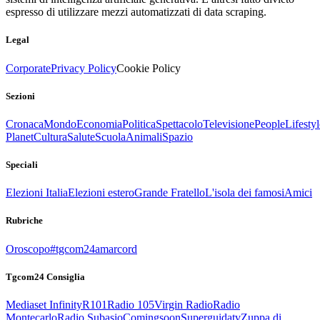
espresso di utilizzare mezzi automatizzati di data scraping.
Legal
Corporate
Privacy Policy
Cookie Policy
Sezioni
Cronaca
Mondo
Economia
Politica
Spettacolo
Televisione
People
Lifestyl
Planet
Cultura
Salute
Scuola
Animali
Spazio
Speciali
Elezioni Italia
Elezioni estero
Grande Fratello
L'isola dei famosi
Amici
Rubriche
Oroscopo
#tgcom24amarcord
Tgcom24 Consiglia
Mediaset Infinity
R101
Radio 105
Virgin Radio
Radio
Montecarlo
Radio Subasio
Comingsoon
Superguidatv
Zuppa di