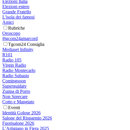
Elezioni Italia
Elezioni estero
Grande Fratello
L'isola dei famosi
Amici
Rubriche
Oroscopo
#tgcom24amarcord
Tgcom24 Consiglia
Mediaset Infinity
R101
Radio 105
Virgin Radio
Radio Montecarlo
Radio Subasio
Comingsoon
Superguidatv
Zuppa di Porro
Non Sprecare
Cotto e Mangiato
Eventi
Identità Golose 2026
Salone del Risparmio 2026
Fuorisalone 2026
L'Artigiano in Fiera 2025