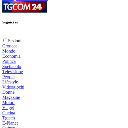
Seguici su
Sezioni
Cronaca
Mondo
Economia
Politica
Spettacolo
Televisione
People
Lifestyle
Videogiochi
Donne
Magazine
Motori
Viaggi
Cucina
Tgtech
E-Planet