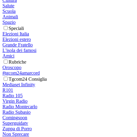
Cultura
Salute
Scuola
Animali
Spazio
Speciali
Elezioni Italia
Elezioni estero
Grande Fratello
L'isola dei famosi
Amici
Rubriche
Oroscopo
#tgcom24amarcord
Tgcom24 Consiglia
Mediaset Infinity
R101
Radio 105
Virgin Radio
Radio Montecarlo
Radio Subasio
Comingsoon
Superguidatv
Zuppa di Porro
Non Sprecare