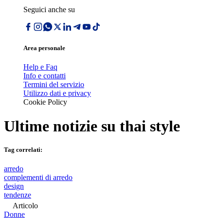
Seguici anche su
Area personale
Help e Faq
Info e contatti
Termini del servizio
Utilizzo dati e privacy
Cookie Policy
Ultime notizie su
thai style
Tag correlati:
arredo
complementi di arredo
design
tendenze
Articolo
Donne