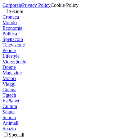
Corporate
Privacy Policy
Cookie Policy
Sezioni
Cronaca
Mondo
Economia
Politica
Spettacolo
Televisione
People
Lifestyle
Videogiochi
Donne
Magazine
Motori
Viaggi
Cucina
Tgtech
E-Planet
Cultura
Salute
Scuola
Animali
Spazio
Speciali