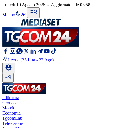
Lunedì 10 Agosto 2026
-
Aggiornato alle
03:58
Milano
26°
Leone
(23 Lug - 23 Ago)
Ultim'ora
Cronaca
Mondo
Economia
TgcomLab
Televisione