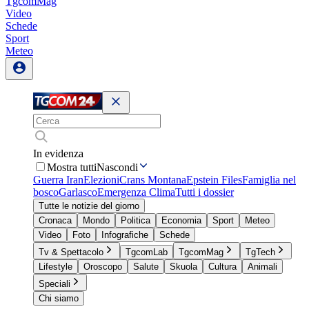
TgcomMag
Video
Schede
Sport
Meteo
In evidenza
Mostra tutti
Nascondi
Guerra Iran
Elezioni
Crans Montana
Epstein Files
Famiglia nel
bosco
Garlasco
Emergenza Clima
Tutti i dossier
Tutte le notizie del giorno
Cronaca
Mondo
Politica
Economia
Sport
Meteo
Video
Foto
Infografiche
Schede
Tv & Spettacolo
TgcomLab
TgcomMag
TgTech
Lifestyle
Oroscopo
Salute
Skuola
Cultura
Animali
Speciali
Chi siamo