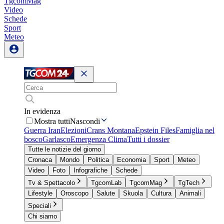
TgcomMag
Video
Schede
Sport
Meteo
In evidenza
Mostra tutti
Nascondi
Guerra Iran
Elezioni
Crans Montana
Epstein Files
Famiglia nel
bosco
Garlasco
Emergenza Clima
Tutti i dossier
Tutte le notizie del giorno
Cronaca
Mondo
Politica
Economia
Sport
Meteo
Video
Foto
Infografiche
Schede
Tv & Spettacolo
TgcomLab
TgcomMag
TgTech
Lifestyle
Oroscopo
Salute
Skuola
Cultura
Animali
Speciali
Chi siamo