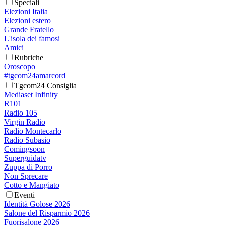
Speciali
Elezioni Italia
Elezioni estero
Grande Fratello
L'isola dei famosi
Amici
Rubriche
Oroscopo
#tgcom24amarcord
Tgcom24 Consiglia
Mediaset Infinity
R101
Radio 105
Virgin Radio
Radio Montecarlo
Radio Subasio
Comingsoon
Superguidatv
Zuppa di Porro
Non Sprecare
Cotto e Mangiato
Eventi
Identità Golose 2026
Salone del Risparmio 2026
Fuorisalone 2026