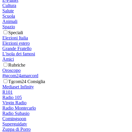
E-Planet
Cultura
Salute
Scuola
Animali
Spazio
Speciali
Elezioni Italia
Elezioni estero
Grande Fratello
L'isola dei famosi
Amici
Rubriche
Oroscopo
#tgcom24amarcord
Tgcom24 Consiglia
Mediaset Infinity
R101
Radio 105
Virgin Radio
Radio Montecarlo
Radio Subasio
Comingsoon
Superguidatv
Zuppa di Porro