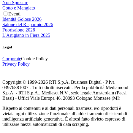
Non Sprecare
Cotto e Mangiato
Eventi
Identità Golose 2026
Salone del Risparmio 2026
Fuorisalone 2026
L'Artigiano in Fiera 2025
Legal
Corporate
Cookie Policy
Privacy Policy
Copyright © 1999-
2026
RTI S.p.A. Business Digital - P.Iva
03976881007 - Tutti i diritti riservati - Per la pubblicità Mediamond
S.p.A. - RTI S.p.A., Mediaset N.V., sede legale Amsterdam (Paesi
Bassi) - Uffici Viale Europa 46, 20093 Cologno Monzese (MI)
Rispetto ai contenuti e ai dati personali trasmessi e/o riprodotti è
vietata ogni utilizzazione funzionale all’addestramento di sistemi di
intelligenza artificiale generativa. È altresì fatto divieto espresso di
utilizzare mezzi automatizzati di data scraping.