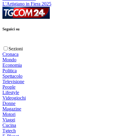
L'Artigiano in Fiera 2025
Seguici su
Sezioni
Cronaca
Mondo
Economia
Politica
Spettacolo
Televisione
People
Lifestyle
Videogiochi
Donne
Magazine
Motori
Viaggi
Cucina
Tgtech