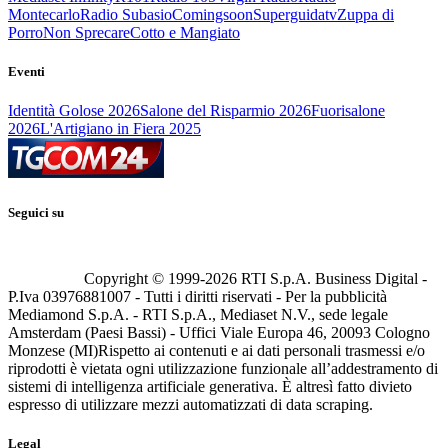
Montecarlo
Radio Subasio
Comingsoon
Superguidatv
Zuppa di
Porro
Non Sprecare
Cotto e Mangiato
Eventi
Identità Golose 2026
Salone del Risparmio 2026
Fuorisalone
2026
L'Artigiano in Fiera 2025
Seguici su
Copyright © 1999-
2026
RTI S.p.A. Business Digital -
P.Iva 03976881007 - Tutti i diritti riservati - Per la pubblicità
Mediamond S.p.A. - RTI S.p.A., Mediaset N.V., sede legale
Amsterdam (Paesi Bassi) - Uffici Viale Europa 46, 20093 Cologno
Monzese (MI)
Rispetto ai contenuti e ai dati personali trasmessi e/o
riprodotti è vietata ogni utilizzazione funzionale all’addestramento di
sistemi di intelligenza artificiale generativa. È altresì fatto divieto
espresso di utilizzare mezzi automatizzati di data scraping.
Legal