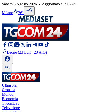
Sabato 8 Agosto 2026
-
Aggiornato alle
07:49
Milano
26°
Leone
(23 Lug - 23 Ago)
Ultim'ora
Cronaca
Mondo
Economia
TgcomLab
Televisione