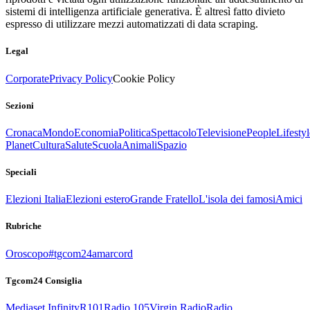
sistemi di intelligenza artificiale generativa. È altresì fatto divieto
espresso di utilizzare mezzi automatizzati di data scraping.
Legal
Corporate
Privacy Policy
Cookie Policy
Sezioni
Cronaca
Mondo
Economia
Politica
Spettacolo
Televisione
People
Lifestyl
Planet
Cultura
Salute
Scuola
Animali
Spazio
Speciali
Elezioni Italia
Elezioni estero
Grande Fratello
L'isola dei famosi
Amici
Rubriche
Oroscopo
#tgcom24amarcord
Tgcom24 Consiglia
Mediaset Infinity
R101
Radio 105
Virgin Radio
Radio