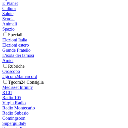
E-Planet
Cultura
Salute
Scuola
Animali
Spazio
Speciali
Elezioni Italia
Elezioni estero
Grande Fratello
L'isola dei famosi
Amici
Rubriche
Oroscopo
#tgcom24amarcord
Tgcom24 Consiglia
Mediaset Infinity
R101
Radio 105
Virgin Radio
Radio Montecarlo
Radio Subasio
Comingsoon
Superguidatv