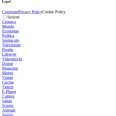
Legal
Corporate
Privacy Policy
Cookie Policy
Sezioni
Cronaca
Mondo
Economia
Politica
Spettacolo
Televisione
People
Lifestyle
Videogiochi
Donne
Magazine
Motori
Viaggi
Cucina
Tgtech
E-Planet
Cultura
Salute
Scuola
Animali
Spazio