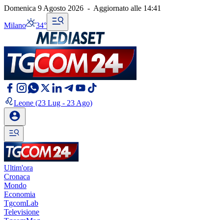
Domenica 9 Agosto 2026
-
Aggiornato alle
14:41
Milano
34°
Leone
(23 Lug - 23 Ago)
Ultim'ora
Cronaca
Mondo
Economia
TgcomLab
Televisione