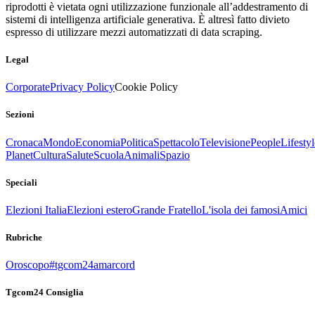
riprodotti è vietata ogni utilizzazione funzionale all’addestramento di
sistemi di intelligenza artificiale generativa. È altresì fatto divieto
espresso di utilizzare mezzi automatizzati di data scraping.
Legal
Corporate
Privacy Policy
Cookie Policy
Sezioni
Cronaca
Mondo
Economia
Politica
Spettacolo
Televisione
People
Lifestyl
Planet
Cultura
Salute
Scuola
Animali
Spazio
Speciali
Elezioni Italia
Elezioni estero
Grande Fratello
L'isola dei famosi
Amici
Rubriche
Oroscopo
#tgcom24amarcord
Tgcom24 Consiglia