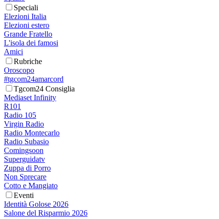
Speciali
Elezioni Italia
Elezioni estero
Grande Fratello
L'isola dei famosi
Amici
Rubriche
Oroscopo
#tgcom24amarcord
Tgcom24 Consiglia
Mediaset Infinity
R101
Radio 105
Virgin Radio
Radio Montecarlo
Radio Subasio
Comingsoon
Superguidatv
Zuppa di Porro
Non Sprecare
Cotto e Mangiato
Eventi
Identità Golose 2026
Salone del Risparmio 2026