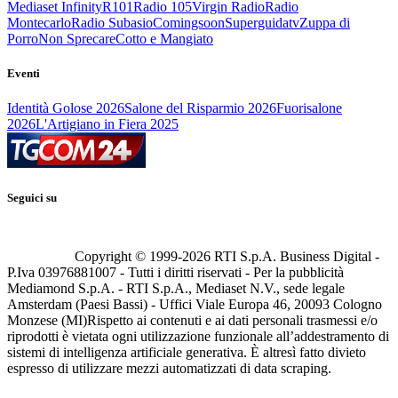
Mediaset Infinity
R101
Radio 105
Virgin Radio
Radio
Montecarlo
Radio Subasio
Comingsoon
Superguidatv
Zuppa di
Porro
Non Sprecare
Cotto e Mangiato
Eventi
Identità Golose 2026
Salone del Risparmio 2026
Fuorisalone
2026
L'Artigiano in Fiera 2025
Seguici su
Copyright © 1999-
2026
RTI S.p.A. Business Digital -
P.Iva 03976881007 - Tutti i diritti riservati - Per la pubblicità
Mediamond S.p.A. - RTI S.p.A., Mediaset N.V., sede legale
Amsterdam (Paesi Bassi) - Uffici Viale Europa 46, 20093 Cologno
Monzese (MI)
Rispetto ai contenuti e ai dati personali trasmessi e/o
riprodotti è vietata ogni utilizzazione funzionale all’addestramento di
sistemi di intelligenza artificiale generativa. È altresì fatto divieto
espresso di utilizzare mezzi automatizzati di data scraping.