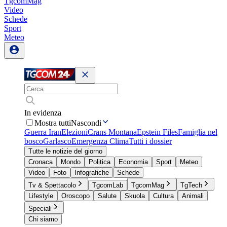
TgcomMag
Video
Schede
Sport
Meteo
In evidenza
Mostra tutti
Nascondi
Guerra Iran
Elezioni
Crans Montana
Epstein Files
Famiglia nel
bosco
Garlasco
Emergenza Clima
Tutti i dossier
Tutte le notizie del giorno
Cronaca
Mondo
Politica
Economia
Sport
Meteo
Video
Foto
Infografiche
Schede
Tv & Spettacolo
TgcomLab
TgcomMag
TgTech
Lifestyle
Oroscopo
Salute
Skuola
Cultura
Animali
Speciali
Chi siamo