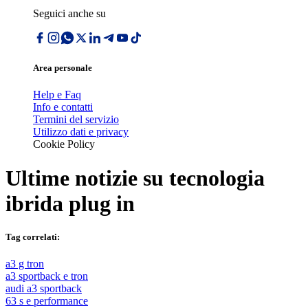
Seguici anche su
Area personale
Help e Faq
Info e contatti
Termini del servizio
Utilizzo dati e privacy
Cookie Policy
Ultime notizie su
tecnologia
ibrida plug in
Tag correlati:
a3 g tron
a3 sportback e tron
audi a3 sportback
63 s e performance