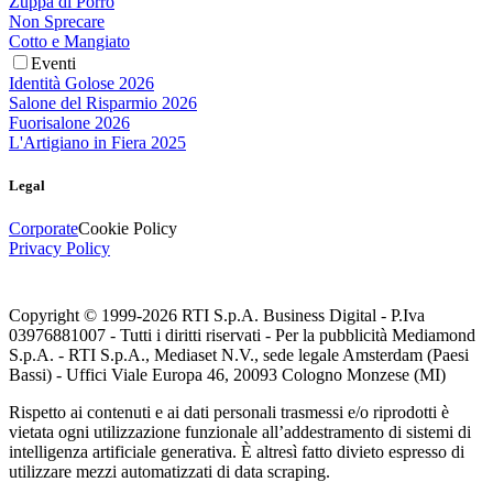
Zuppa di Porro
Non Sprecare
Cotto e Mangiato
Eventi
Identità Golose 2026
Salone del Risparmio 2026
Fuorisalone 2026
L'Artigiano in Fiera 2025
Legal
Corporate
Cookie Policy
Privacy Policy
Copyright © 1999-
2026
RTI S.p.A. Business Digital - P.Iva
03976881007 - Tutti i diritti riservati - Per la pubblicità Mediamond
S.p.A. - RTI S.p.A., Mediaset N.V., sede legale Amsterdam (Paesi
Bassi) - Uffici Viale Europa 46, 20093 Cologno Monzese (MI)
Rispetto ai contenuti e ai dati personali trasmessi e/o riprodotti è
vietata ogni utilizzazione funzionale all’addestramento di sistemi di
intelligenza artificiale generativa. È altresì fatto divieto espresso di
utilizzare mezzi automatizzati di data scraping.