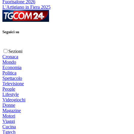
Fuorisalone 2026
L'Artigiano in Fiera 2025
Seguici su
Sezioni
Cronaca
Mondo
Economia
Politica
Spettacolo
Televisione
People
Lifestyle
Videogiochi
Donne
Magazine
Motori
Viaggi
Cucina
Tgtech