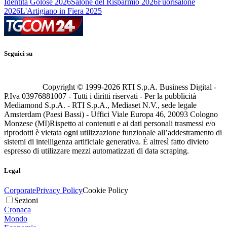
Identità Golose 2026
Salone del Risparmio 2026
Fuorisalone
2026
L'Artigiano in Fiera 2025
Seguici su
Copyright © 1999-
2026
RTI S.p.A. Business Digital -
P.Iva 03976881007 - Tutti i diritti riservati - Per la pubblicità
Mediamond S.p.A. - RTI S.p.A., Mediaset N.V., sede legale
Amsterdam (Paesi Bassi) - Uffici Viale Europa 46, 20093 Cologno
Monzese (MI)
Rispetto ai contenuti e ai dati personali trasmessi e/o
riprodotti è vietata ogni utilizzazione funzionale all’addestramento di
sistemi di intelligenza artificiale generativa. È altresì fatto divieto
espresso di utilizzare mezzi automatizzati di data scraping.
Legal
Corporate
Privacy Policy
Cookie Policy
Sezioni
Cronaca
Mondo