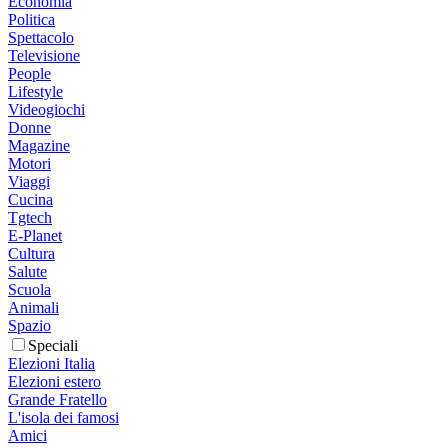
Economia
Politica
Spettacolo
Televisione
People
Lifestyle
Videogiochi
Donne
Magazine
Motori
Viaggi
Cucina
Tgtech
E-Planet
Cultura
Salute
Scuola
Animali
Spazio
Speciali
Elezioni Italia
Elezioni estero
Grande Fratello
L'isola dei famosi
Amici