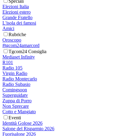
Speciali
Elezioni Italia
Elezioni estero
Grande Fratello
L'isola dei famosi
Amici
Rubriche
Oroscopo
#tgcom24amarcord
Tgcom24 Consiglia
Mediaset Infinity
R101
Radio 105
Virgin Radio
Radio Montecarlo
Radio Subasio
Comingsoon
Superguidatv
Zuppa di Porro
Non Sprecare
Cotto e Mangiato
Eventi
Identità Golose 2026
Salone del Risparmio 2026
Fuorisalone 2026