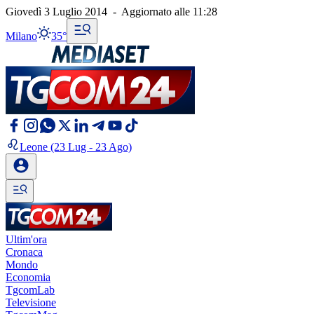
Giovedì 3 Luglio 2014
-
Aggiornato alle
11:28
Milano
35°
Leone
(23 Lug - 23 Ago)
Ultim'ora
Cronaca
Mondo
Economia
TgcomLab
Televisione