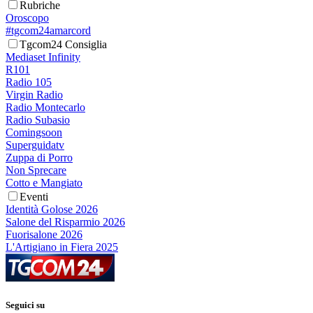
Rubriche
Oroscopo
#tgcom24amarcord
Tgcom24 Consiglia
Mediaset Infinity
R101
Radio 105
Virgin Radio
Radio Montecarlo
Radio Subasio
Comingsoon
Superguidatv
Zuppa di Porro
Non Sprecare
Cotto e Mangiato
Eventi
Identità Golose 2026
Salone del Risparmio 2026
Fuorisalone 2026
L'Artigiano in Fiera 2025
Seguici su