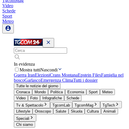
TgcomMag
Video
Schede
Sport
Meteo
In evidenza
Mostra tutti
Nascondi
Guerra Iran
Elezioni
Crans Montana
Epstein Files
Famiglia nel
bosco
Garlasco
Emergenza Clima
Tutti i dossier
Tutte le notizie del giorno
Cronaca
Mondo
Politica
Economia
Sport
Meteo
Video
Foto
Infografiche
Schede
Tv & Spettacolo
TgcomLab
TgcomMag
TgTech
Lifestyle
Oroscopo
Salute
Skuola
Cultura
Animali
Speciali
Chi siamo