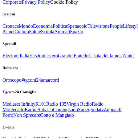
Corporate
Privacy Policy
Cookie Policy
Sezioni
Cronaca
Mondo
Economia
Politica
Spettacolo
Televisione
People
Lifestyl
Planet
Cultura
Salute
Scuola
Animali
Spazio
Speciali
Elezioni Italia
Elezioni estero
Grande Fratello
L'isola dei famosi
Amici
Rubriche
Oroscopo
#tgcom24amarcord
Tgcom24 Consiglia
Mediaset Infinity
R101
Radio 105
Virgin Radio
Radio
Montecarlo
Radio Subasio
Comingsoon
Superguidatv
Zuppa di
Porro
Non Sprecare
Cotto e Mangiato
Eventi