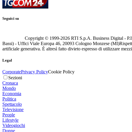
Seguici su
Copyright © 1999-
2026
RTI S.p.A. Business Digital - P.I
Bassi) - Uffici Viale Europa 46, 20093 Cologno Monzese (MI)
Rispett
artificiale generativa. È altresì fatto divieto espresso di utilizzare mez
Legal
Corporate
Privacy Policy
Cookie Policy
Sezioni
Cronaca
Mondo
Economia
Politica
Spettacolo
Televisione
People
Lifestyle
Videogiochi
Donne