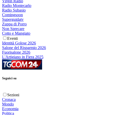
Virgin Radio
Radio Montecarlo
Radio Subasio
Comingsoon
Superguidatv
Zuppa di Porro
Non Sprecare
Cotto e Mangiato
Eventi
Identità Golose 2026
Salone del Risparmio 2026
Fuorisalone 2026
L'Artigiano in Fiera 2025
Seguici su
Sezioni
Cronaca
Mondo
Economia
Politica