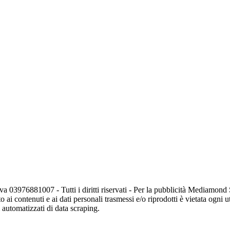
va 03976881007 - Tutti i diritti riservati - Per la pubblicità Mediamon
o ai contenuti e ai dati personali trasmessi e/o riprodotti è vietata ogni 
zi automatizzati di data scraping.