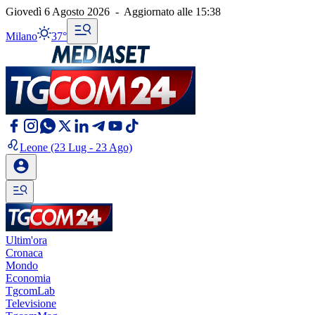
Giovedì 6 Agosto 2026
-
Aggiornato alle
15:38
Milano
37°
Leone
(23 Lug - 23 Ago)
Ultim'ora
Cronaca
Mondo
Economia
TgcomLab
Televisione