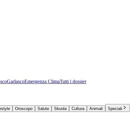
osco
Garlasco
Emergenza Clima
Tutti i dossier
estyle
Oroscopo
Salute
Skuola
Cultura
Animali
Speciali