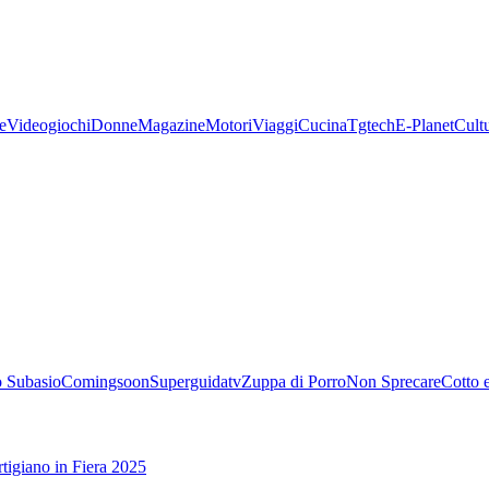
e
Videogiochi
Donne
Magazine
Motori
Viaggi
Cucina
Tgtech
E-Planet
Cult
 Subasio
Comingsoon
Superguidatv
Zuppa di Porro
Non Sprecare
Cotto 
tigiano in Fiera 2025