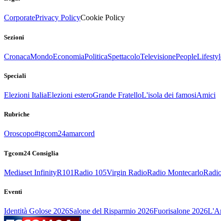
Corporate
Privacy Policy
Cookie Policy
Sezioni
Cronaca
Mondo
Economia
Politica
Spettacolo
Televisione
People
Lifestyl
Speciali
Elezioni Italia
Elezioni estero
Grande Fratello
L'isola dei famosi
Amici
Rubriche
Oroscopo
#tgcom24amarcord
Tgcom24 Consiglia
Mediaset Infinity
R101
Radio 105
Virgin Radio
Radio Montecarlo
Radio
Eventi
Identità Golose 2026
Salone del Risparmio 2026
Fuorisalone 2026
L'Ar