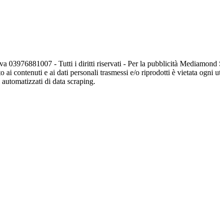
va 03976881007 - Tutti i diritti riservati - Per la pubblicità Mediamon
o ai contenuti e ai dati personali trasmessi e/o riprodotti è vietata ogni 
zi automatizzati di data scraping.