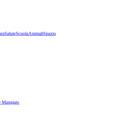
ura
Salute
Scuola
Animali
Spazio
e Mangiato