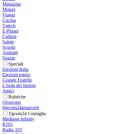
Magazine
Motori
Viaggi
Cucina
Tgtech
E-Planet
Cultura
Salute
Scuola
Animali
Spazio
Speciali
Elezioni Italia
Elezioni estero
Grande Fratello
L'isola dei famosi
Amici
Rubriche
Oroscopo
#tgcom24amarcord
Tgcom24 Consiglia
Mediaset Infinity
R101
Radio 105