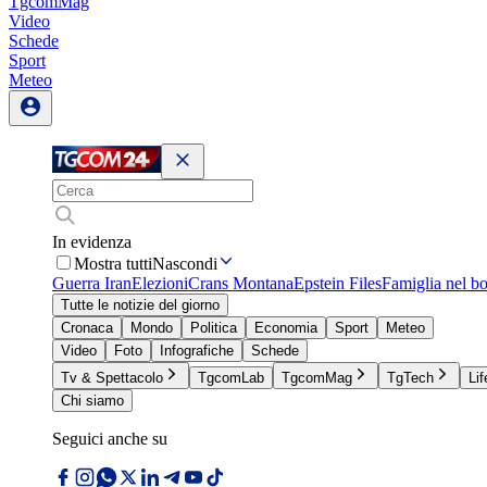
TgcomMag
Video
Schede
Sport
Meteo
In evidenza
Mostra tutti
Nascondi
Guerra Iran
Elezioni
Crans Montana
Epstein Files
Famiglia nel b
Tutte le notizie del giorno
Cronaca
Mondo
Politica
Economia
Sport
Meteo
Video
Foto
Infografiche
Schede
Tv & Spettacolo
TgcomLab
TgcomMag
TgTech
Lif
Chi siamo
Seguici anche su