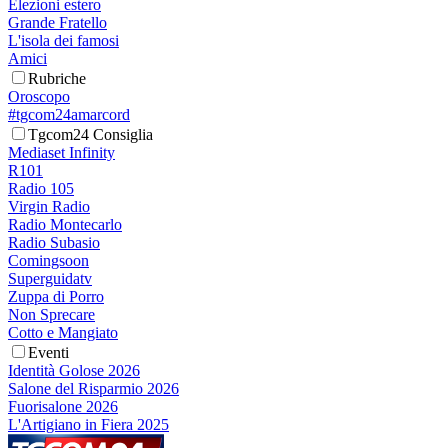
Elezioni estero
Grande Fratello
L'isola dei famosi
Amici
Rubriche
Oroscopo
#tgcom24amarcord
Tgcom24 Consiglia
Mediaset Infinity
R101
Radio 105
Virgin Radio
Radio Montecarlo
Radio Subasio
Comingsoon
Superguidatv
Zuppa di Porro
Non Sprecare
Cotto e Mangiato
Eventi
Identità Golose 2026
Salone del Risparmio 2026
Fuorisalone 2026
L'Artigiano in Fiera 2025