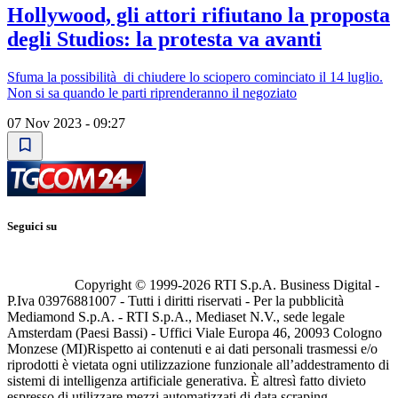
Hollywood, gli attori rifiutano la proposta
degli Studios: la protesta va avanti
Sfuma la possibilità di chiudere lo sciopero cominciato il 14 luglio.
Non si sa quando le parti riprenderanno il negoziato
07 Nov 2023 - 09:27
Seguici su
Copyright © 1999-
2026
RTI S.p.A. Business Digital -
P.Iva 03976881007 - Tutti i diritti riservati - Per la pubblicità
Mediamond S.p.A. - RTI S.p.A., Mediaset N.V., sede legale
Amsterdam (Paesi Bassi) - Uffici Viale Europa 46, 20093 Cologno
Monzese (MI)
Rispetto ai contenuti e ai dati personali trasmessi e/o
riprodotti è vietata ogni utilizzazione funzionale all’addestramento di
sistemi di intelligenza artificiale generativa. È altresì fatto divieto
espresso di utilizzare mezzi automatizzati di data scraping.