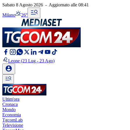
Sabato 8 Agosto 2026
-
Aggiornato alle
08:41
Milano
26°
Leone
(23 Lug - 23 Ago)
Ultim'ora
Cronaca
Mondo
Economia
TgcomLab
Televisione