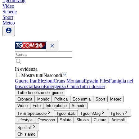
TgcomMag
Video
Schede
Sport
Meteo
In evidenza
Mostra tutti
Nascondi
Guerra Iran
Elezioni
Crans Montana
Epstein Files
Famiglia nel
bosco
Garlasco
Emergenza Clima
Tutti i dossier
Tutte le notizie del giorno
Cronaca
Mondo
Politica
Economia
Sport
Meteo
Video
Foto
Infografiche
Schede
Tv & Spettacolo
TgcomLab
TgcomMag
TgTech
Lifestyle
Oroscopo
Salute
Skuola
Cultura
Animali
Speciali
Chi siamo