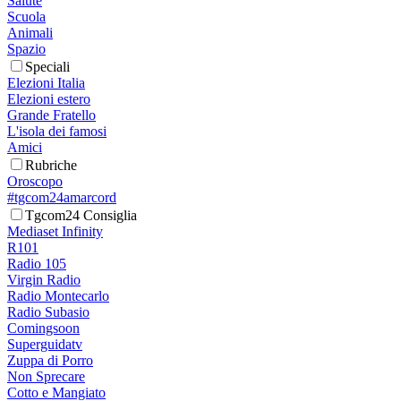
Salute
Scuola
Animali
Spazio
Speciali
Elezioni Italia
Elezioni estero
Grande Fratello
L'isola dei famosi
Amici
Rubriche
Oroscopo
#tgcom24amarcord
Tgcom24 Consiglia
Mediaset Infinity
R101
Radio 105
Virgin Radio
Radio Montecarlo
Radio Subasio
Comingsoon
Superguidatv
Zuppa di Porro
Non Sprecare
Cotto e Mangiato