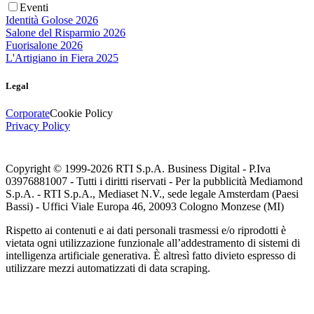
Eventi
Identità Golose 2026
Salone del Risparmio 2026
Fuorisalone 2026
L'Artigiano in Fiera 2025
Legal
Corporate
Cookie Policy
Privacy Policy
Copyright © 1999-
2026
RTI S.p.A. Business Digital - P.Iva
03976881007 - Tutti i diritti riservati - Per la pubblicità Mediamond
S.p.A. - RTI S.p.A., Mediaset N.V., sede legale Amsterdam (Paesi
Bassi) - Uffici Viale Europa 46, 20093 Cologno Monzese (MI)
Rispetto ai contenuti e ai dati personali trasmessi e/o riprodotti è
vietata ogni utilizzazione funzionale all’addestramento di sistemi di
intelligenza artificiale generativa. È altresì fatto divieto espresso di
utilizzare mezzi automatizzati di data scraping.