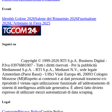
Eventi
Identità Golose 2026
Salone del Risparmio 2026
Fuorisalone
2026
L'Artigiano in Fiera 2025
Seguici su
Copyright © 1999-
2026
RTI S.p.A. Business Digital -
P.Iva 03976881007 - Tutti i diritti riservati - Per la pubblicità
Mediamond S.p.A. - RTI S.p.A., Mediaset N.V., sede legale
Amsterdam (Paesi Bassi) - Uffici Viale Europa 46, 20093 Cologno
Monzese (MI)
Rispetto ai contenuti e ai dati personali trasmessi e/o
riprodotti è vietata ogni utilizzazione funzionale all’addestramento di
sistemi di intelligenza artificiale generativa. È altresì fatto divieto
espresso di utilizzare mezzi automatizzati di data scraping.
Legal
Corporate
Privacy Policy
Cookie Policy