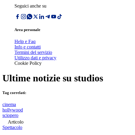
Seguici anche su
Area personale
Help e Faq
Info e contatti
Termini del servizio
Utilizzo dati e privacy
Cookie Policy
Ultime notizie su
studios
Tag correlati:
cinema
hollywood
sciopero
Articolo
Spettacolo