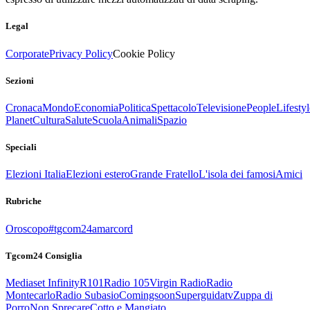
Legal
Corporate
Privacy Policy
Cookie Policy
Sezioni
Cronaca
Mondo
Economia
Politica
Spettacolo
Televisione
People
Lifestyl
Planet
Cultura
Salute
Scuola
Animali
Spazio
Speciali
Elezioni Italia
Elezioni estero
Grande Fratello
L'isola dei famosi
Amici
Rubriche
Oroscopo
#tgcom24amarcord
Tgcom24 Consiglia
Mediaset Infinity
R101
Radio 105
Virgin Radio
Radio
Montecarlo
Radio Subasio
Comingsoon
Superguidatv
Zuppa di
Porro
Non Sprecare
Cotto e Mangiato