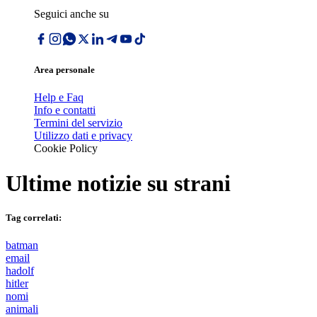
Seguici anche su
Area personale
Help e Faq
Info e contatti
Termini del servizio
Utilizzo dati e privacy
Cookie Policy
Ultime notizie su
strani
Tag correlati:
batman
email
hadolf
hitler
nomi
animali