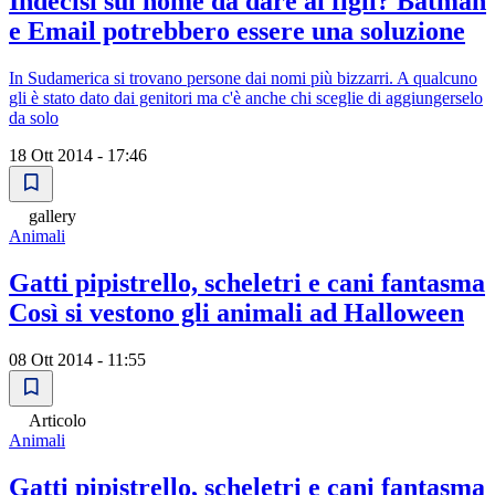
Indecisi sul nome da dare ai figli? Batman
e Email potrebbero essere una soluzione
In Sudamerica si trovano persone dai nomi più bizzarri. A qualcuno
gli è stato dato dai genitori ma c'è anche chi sceglie di aggiungerselo
da solo
18 Ott 2014 - 17:46
gallery
Animali
Gatti pipistrello, scheletri e cani fantasma
Così si vestono gli animali ad Halloween
08 Ott 2014 - 11:55
Articolo
Animali
Gatti pipistrello, scheletri e cani fantasma