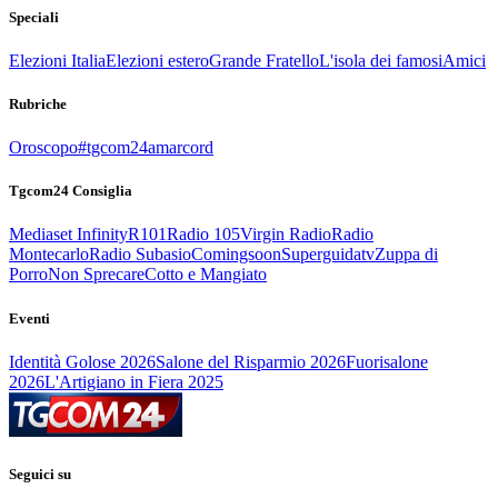
Speciali
Elezioni Italia
Elezioni estero
Grande Fratello
L'isola dei famosi
Amici
Rubriche
Oroscopo
#tgcom24amarcord
Tgcom24 Consiglia
Mediaset Infinity
R101
Radio 105
Virgin Radio
Radio
Montecarlo
Radio Subasio
Comingsoon
Superguidatv
Zuppa di
Porro
Non Sprecare
Cotto e Mangiato
Eventi
Identità Golose 2026
Salone del Risparmio 2026
Fuorisalone
2026
L'Artigiano in Fiera 2025
Seguici su