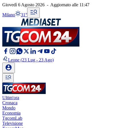
Giovedì 6 Agosto 2026
-
Aggiornato alle
11:47
Milano
31°
Leone
(23 Lug - 23 Ago)
Ultim'ora
Cronaca
Mondo
Economia
TgcomLab
Televisione