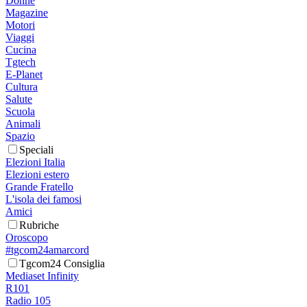
Donne
Magazine
Motori
Viaggi
Cucina
Tgtech
E-Planet
Cultura
Salute
Scuola
Animali
Spazio
Speciali
Elezioni Italia
Elezioni estero
Grande Fratello
L'isola dei famosi
Amici
Rubriche
Oroscopo
#tgcom24amarcord
Tgcom24 Consiglia
Mediaset Infinity
R101
Radio 105