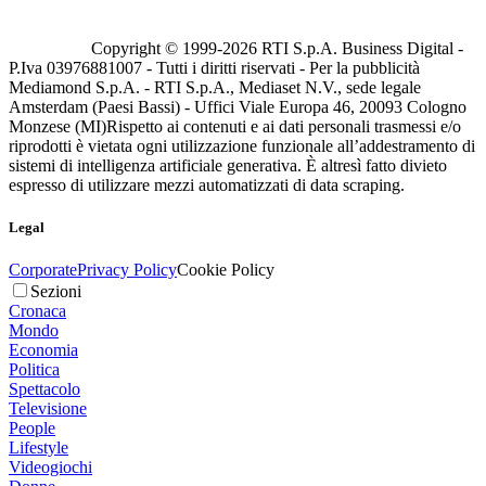
Copyright © 1999-
2026
RTI S.p.A. Business Digital -
P.Iva 03976881007 - Tutti i diritti riservati - Per la pubblicità
Mediamond S.p.A. - RTI S.p.A., Mediaset N.V., sede legale
Amsterdam (Paesi Bassi) - Uffici Viale Europa 46, 20093 Cologno
Monzese (MI)
Rispetto ai contenuti e ai dati personali trasmessi e/o
riprodotti è vietata ogni utilizzazione funzionale all’addestramento di
sistemi di intelligenza artificiale generativa. È altresì fatto divieto
espresso di utilizzare mezzi automatizzati di data scraping.
Legal
Corporate
Privacy Policy
Cookie Policy
Sezioni
Cronaca
Mondo
Economia
Politica
Spettacolo
Televisione
People
Lifestyle
Videogiochi