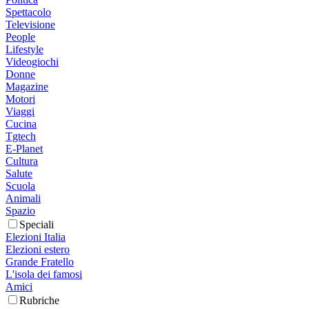
Spettacolo
Televisione
People
Lifestyle
Videogiochi
Donne
Magazine
Motori
Viaggi
Cucina
Tgtech
E-Planet
Cultura
Salute
Scuola
Animali
Spazio
Speciali
Elezioni Italia
Elezioni estero
Grande Fratello
L'isola dei famosi
Amici
Rubriche