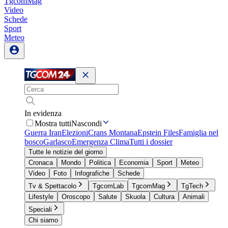
TgcomMag
Video
Schede
Sport
Meteo
In evidenza
Mostra tutti
Nascondi
Guerra Iran
Elezioni
Crans Montana
Epstein Files
Famiglia nel
bosco
Garlasco
Emergenza Clima
Tutti i dossier
Tutte le notizie del giorno
Cronaca
Mondo
Politica
Economia
Sport
Meteo
Video
Foto
Infografiche
Schede
Tv & Spettacolo
TgcomLab
TgcomMag
TgTech
Lifestyle
Oroscopo
Salute
Skuola
Cultura
Animali
Speciali
Chi siamo