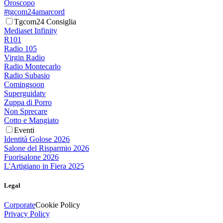
Oroscopo
#tgcom24amarcord
Tgcom24 Consiglia
Mediaset Infinity
R101
Radio 105
Virgin Radio
Radio Montecarlo
Radio Subasio
Comingsoon
Superguidatv
Zuppa di Porro
Non Sprecare
Cotto e Mangiato
Eventi
Identità Golose 2026
Salone del Risparmio 2026
Fuorisalone 2026
L'Artigiano in Fiera 2025
Legal
Corporate
Cookie Policy
Privacy Policy