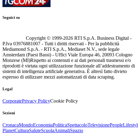
Seguici su
Copyright © 1999-
2026
RTI S.p.A. Business Digital -
P.Iva 03976881007 - Tutti i diritti riservati - Per la pubblicità
Mediamond S.p.A. - RTI S.p.A., Mediaset N.V., sede legale
Amsterdam (Paesi Bassi) - Uffici Viale Europa 46, 20093 Cologno
Monzese (MI)
Rispetto ai contenuti e ai dati personali trasmessi e/o
riprodotti è vietata ogni utilizzazione funzionale all’addestramento di
sistemi di intelligenza artificiale generativa. È altresì fatto divieto
espresso di utilizzare mezzi automatizzati di data scraping.
Legal
Corporate
Privacy Policy
Cookie Policy
Sezioni
Cronaca
Mondo
Economia
Politica
Spettacolo
Televisione
People
Lifestyl
Planet
Cultura
Salute
Scuola
Animali
Spazio