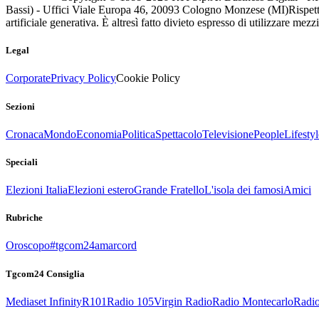
Bassi) - Uffici Viale Europa 46, 20093 Cologno Monzese (MI)
Rispett
artificiale generativa. È altresì fatto divieto espresso di utilizzare mez
Legal
Corporate
Privacy Policy
Cookie Policy
Sezioni
Cronaca
Mondo
Economia
Politica
Spettacolo
Televisione
People
Lifestyl
Speciali
Elezioni Italia
Elezioni estero
Grande Fratello
L'isola dei famosi
Amici
Rubriche
Oroscopo
#tgcom24amarcord
Tgcom24 Consiglia
Mediaset Infinity
R101
Radio 105
Virgin Radio
Radio Montecarlo
Radio