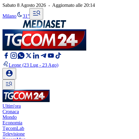
Sabato 8 Agosto 2026
-
Aggiornato alle
20:14
Milano
31°
Leone
(23 Lug - 23 Ago)
Ultim'ora
Cronaca
Mondo
Economia
TgcomLab
Televisione