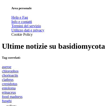
Area personale
Help e Faq
Info e contatti
Termini del servizio
Utilizzo dati e privacy
Cookie Policy
Ultime notizie su
basidiomycota
Tag correlati:
aseroe
chlorophos
chorioactis
clathrus
crepidotus
entoloma
erinaceus
food madness
funghi