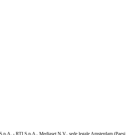
d S.p.A. - RTI S.p.A., Mediaset N.V., sede legale Amsterdam (Paesi