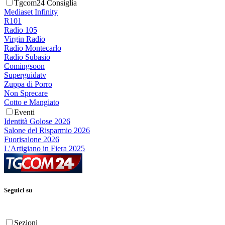
Tgcom24 Consiglia
Mediaset Infinity
R101
Radio 105
Virgin Radio
Radio Montecarlo
Radio Subasio
Comingsoon
Superguidatv
Zuppa di Porro
Non Sprecare
Cotto e Mangiato
Eventi
Identità Golose 2026
Salone del Risparmio 2026
Fuorisalone 2026
L'Artigiano in Fiera 2025
Seguici su
Sezioni