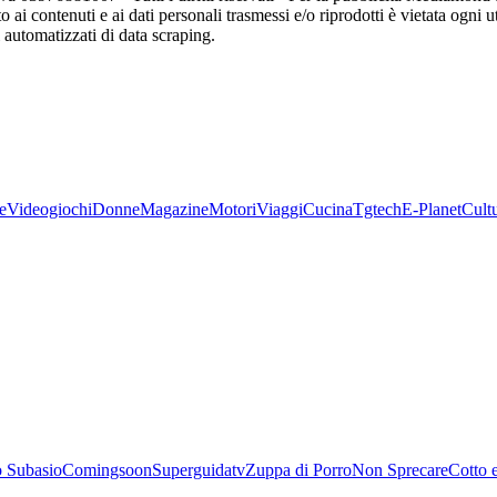
o ai contenuti e ai dati personali trasmessi e/o riprodotti è vietata ogni 
zi automatizzati di data scraping.
e
Videogiochi
Donne
Magazine
Motori
Viaggi
Cucina
Tgtech
E-Planet
Cult
 Subasio
Comingsoon
Superguidatv
Zuppa di Porro
Non Sprecare
Cotto 