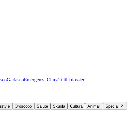
osco
Garlasco
Emergenza Clima
Tutti i dossier
estyle
Oroscopo
Salute
Skuola
Cultura
Animali
Speciali