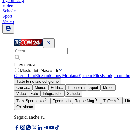
TgcomMag
Video
Schede
Sport
Meteo
In evidenza
Mostra tutti
Nascondi
Guerra Iran
Elezioni
Crans Montana
Epstein Files
Famiglia nel b
Tutte le notizie del giorno
Cronaca
Mondo
Politica
Economia
Sport
Meteo
Video
Foto
Infografiche
Schede
Tv & Spettacolo
TgcomLab
TgcomMag
TgTech
Lif
Chi siamo
Seguici anche su