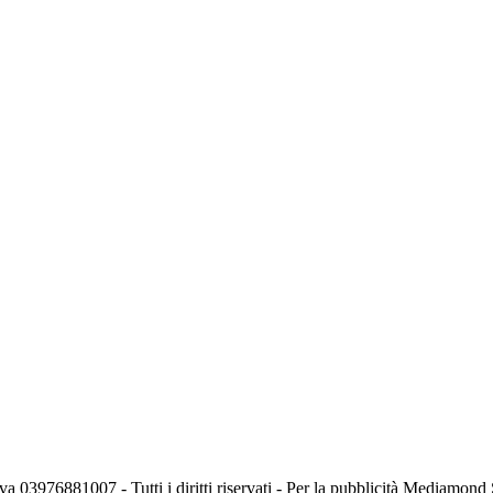
va 03976881007 - Tutti i diritti riservati - Per la pubblicità Mediamon