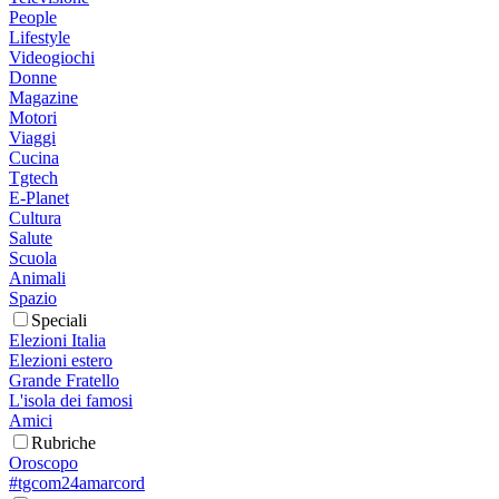
People
Lifestyle
Videogiochi
Donne
Magazine
Motori
Viaggi
Cucina
Tgtech
E-Planet
Cultura
Salute
Scuola
Animali
Spazio
Speciali
Elezioni Italia
Elezioni estero
Grande Fratello
L'isola dei famosi
Amici
Rubriche
Oroscopo
#tgcom24amarcord