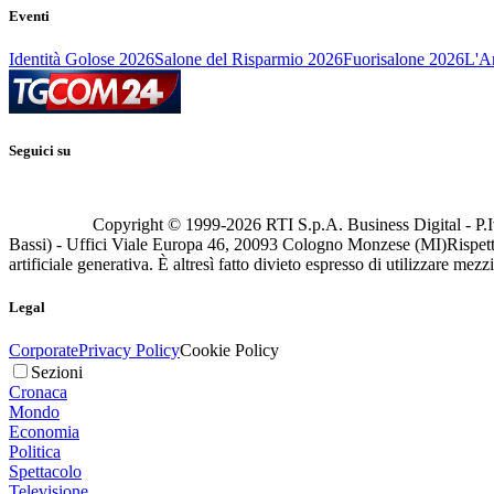
Eventi
Identità Golose 2026
Salone del Risparmio 2026
Fuorisalone 2026
L'Ar
Seguici su
Copyright © 1999-
2026
RTI S.p.A. Business Digital - P.I
Bassi) - Uffici Viale Europa 46, 20093 Cologno Monzese (MI)
Rispett
artificiale generativa. È altresì fatto divieto espresso di utilizzare mez
Legal
Corporate
Privacy Policy
Cookie Policy
Sezioni
Cronaca
Mondo
Economia
Politica
Spettacolo
Televisione